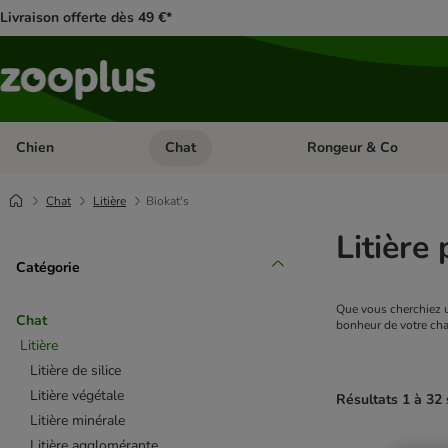
Livraison offerte dès 49 €*
Chien
Chat
Rongeur & Co
Dérouler les catégories: Chien
Dérouler les catégories: 
Chat
Litière
Biokat's
Litière
Catégorie
Que vous cherchiez 
Chat
bonheur de votre cha
Litière
Litière de silice
Litière végétale
Résultats 1 à 32 
Litière minérale
Litière agglomérante
product items ha