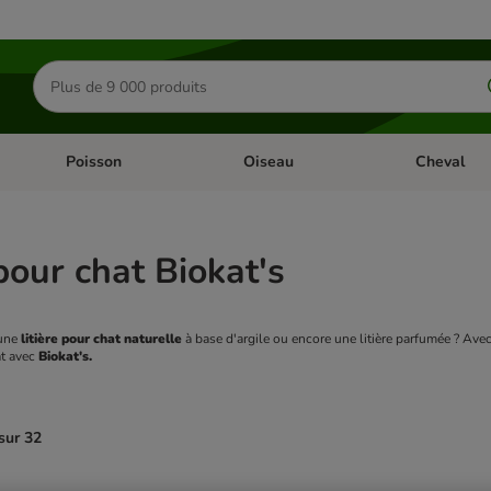
Rechercher
des
produits
Poisson
Oiseau
Cheval
Chat
Dérouler les catégories: Rongeur & Co
Dérouler les catégories: Poisson
Dérouler les 
 pour chat Biokat's
une 
litière pour chat naturelle 
à base d'argile ou encore une litière parfumée ? Avec
t avec 
Biokat's.
sur 32
ve been changed