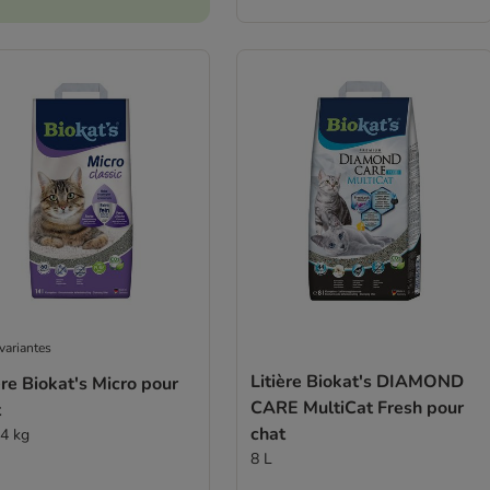
variantes
Litière Biokat's DIAMOND
ère Biokat's Micro pour
CARE MultiCat Fresh pour
t
chat
14 kg
8 L