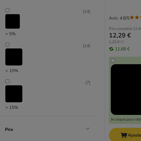
(
14
)
Sélection zooplus
Avis: 4.8/5
Prix conseillé
12,4
> 5%
12,29 €
1,23 € / l
(
14
)
11,68 €
> 10%
(
7
)
> 15%
Je clique pour ob
Prix
Ajoute