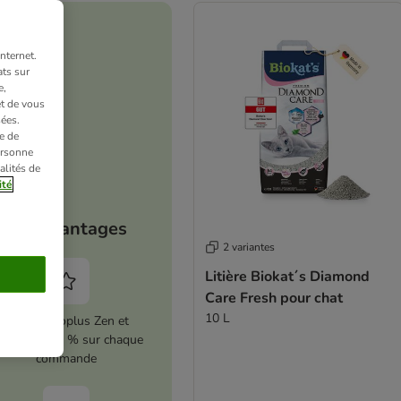
nternet.
ts sur
e,
et de vous
ées.
e de
ersonne
alités de
ité
Vos avantages
2 variantes
Litière Biokat´s Diamond
Care Fresh pour chat
10 L
Activez zooplus Zen et
conomisez 5 % sur chaque
commande