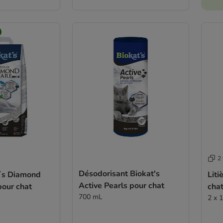
2 
Désodorisant Biokat's
t´s Diamond
Liti
Active Pearls pour chat
pour chat
cha
700 mL
2 x 