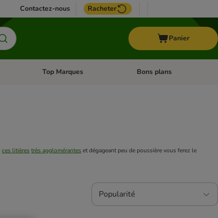
Contactez-nous
Racheter
Panier
Top Marques
Bons plans
catégories: Oiseau
Dérouler les catégories: Cheval
Dérouler les catégories: Top
 
ces litières
très agglomérantes
 et dégageant peu de poussière vous ferez le 
Popularité