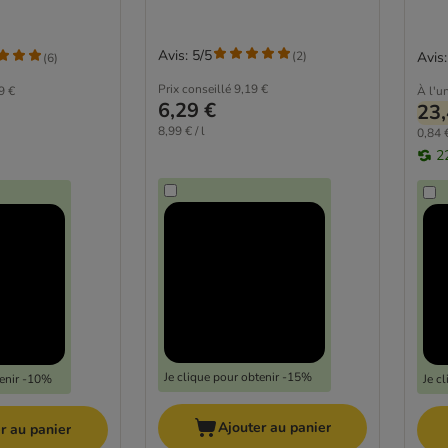
Avis: 5/5
(
2
)
Avis:
(
6
)
Prix conseillé
9,19 €
9 €
À l'un
6,29 €
23,
8,99 € / l
0,84 €
2
Je clique pour obtenir -15%
tenir -10%
Je c
Ajouter au panier
r au panier