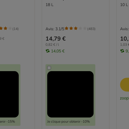
18 L
10 L
Avis: 3.1/5
Avis:
(
14
)
(
483
)
14,79 €
10,
9 €
0,82 € / l
1,03 €
14,05 €
9
tenir -15%
Je clique pour obtenir -10%