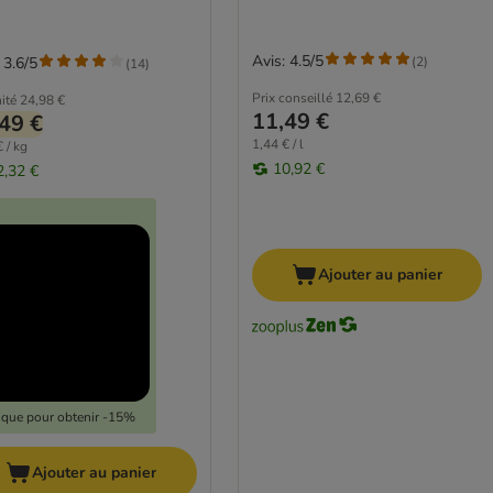
Avis: 4.5/5
(
2
)
 3.6/5
(
14
)
Prix conseillé
12,69 €
ité
24,98 €
11,49 €
49 €
1,44 € / l
 / kg
10,92 €
2,32 €
Ajouter au panier
lique pour obtenir -15%
Ajouter au panier