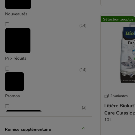
Jetable
Litière bois
Nouveautés
Purizon
Sélection zooplus
(
14
)
Prix réduits
(
14
)
Promos
2 variantes
Litière Bioka
(
2
)
Care Classic 
10 L
Remise supplémentaire