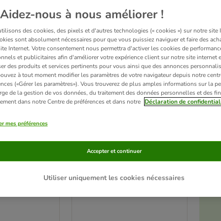
Aidez-nous à nous améliorer !
ilisons des cookies, des pixels et d'autres technologies (« cookies ») sur notre site I
okies sont absolument nécessaires pour que vous puissiez naviguer et faire des acha
site Internet. Votre consentement nous permettra d'activer les cookies de performanc
nnels et publicitaires afin d'améliorer votre expérience client sur notre site internet 
er des produits et services pertinents pour vous ainsi que des annonces personnalis
ouvez à tout moment modifier les paramètres de votre navigateur depuis notre centr
ences («Gérer les paramètres»). Vous trouverez de plus amples informations sur la p
rge de la gestion de vos données, du traitement des données personnelles et des fin
itement dans notre Centre de préférences et dans notre
Déclaration de confidential
er mes préférences
2 variantes
t´s Diamond
Litière Biokat´s Diamond
Accepter et continuer
pour chat
Care Fresh pour chat
2 x 10 L
Utiliser uniquement les cookies nécessaires
é