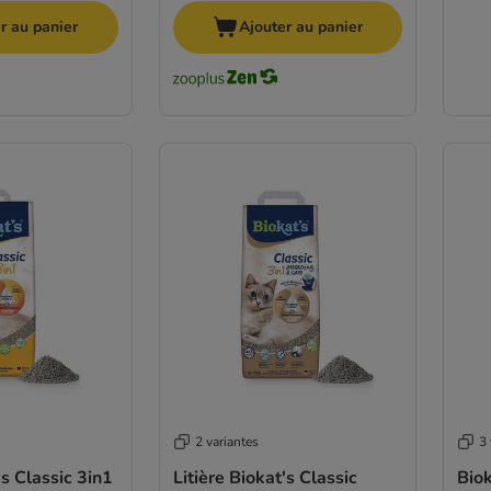
r au panier
Ajouter au panier
2 variantes
3 
's Classic 3in1
Litière Biokat's Classic
Biok