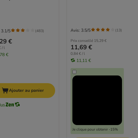
Avis: 3.5/5
(
13
)
 3.1/5
(
483
)
29 €
Prix conseillé
15,29 €
11,69 €
 / l
0,84 € / l
,78 €
11,11 €
Ajouter au panier
Je clique pour obtenir -15%