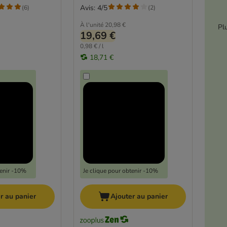
Avis: 4/5
(
6
)
(
2
)
À l'unité
20,98 €
Pl
19,69 €
0,98 € / l
18,71 €
tenir -10%
Je clique pour obtenir -10%
r au panier
Ajouter au panier