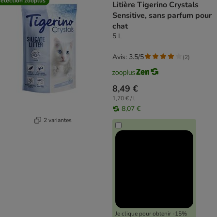
élection zooplus
Litière Tigerino Crystals
Sensitive, sans parfum pour
chat
5 L
Avis: 3.5/5
(
2
)
8,49 €
1,70 € / l
8,07 €
2 variantes
Je clique pour obtenir -15%