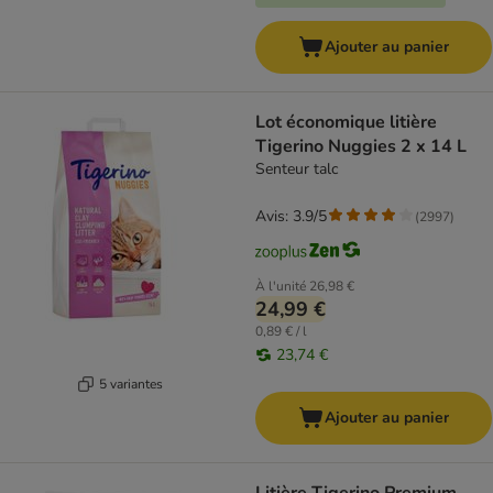
Ajouter au panier
Lot économique litière
Tigerino Nuggies 2 x 14 L
Senteur talc
Avis: 3.9/5
(
2997
)
À l'unité
26,98 €
24,99 €
0,89 € / l
23,74 €
5 variantes
Ajouter au panier