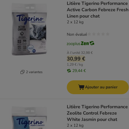
Litière Tigerino Performance
Active Carbon Febreze Fresh
Linen pour chat
2 x 12 kg
Non évalué
À l'unité
32,98 €
30,99 €
1,29 € / kg
29,44 €
2 variantes
Ajouter au panier
Litière Tigerino Performance
Zeolite Control Febreze
White Jasmin pour chat
2 x 12 kg