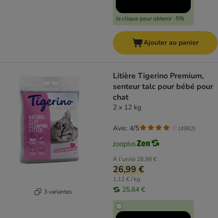
Je clique pour obtenir -5%
Ajouter au panier
Litière Tigerino Premium,
senteur talc pour bébé pour
chat
2 x 12 kg
Avis: 4/5
(
4982
)
À l'unité
28,98 €
26,99 €
1,12 € / kg
25,64 €
3 variantes