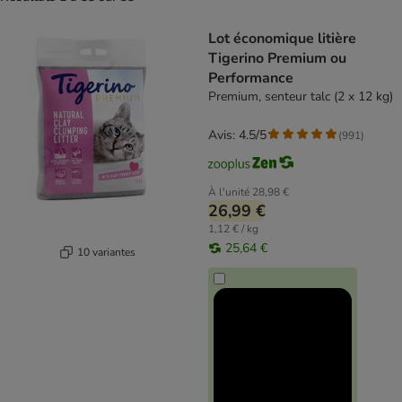
product items have been changed
Lot économique litière
Tigerino Premium ou
Performance
Premium, senteur talc (2 x 12 kg)
Avis: 4.5/5
(
991
)
À l'unité
28,98 €
26,99 €
1,12 € / kg
25,64 €
10 variantes