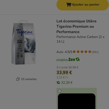
Ajouter au panier
Lot économique litière
Tigerino Premium ou
Performance
Performance Active Carbon (2 x
14 L)
Avis: 4.5/5
(
991
)
À l'unité
36,98 €
33,99 €
1,21 € / l
10 variantes
32,29 €