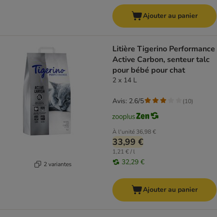
Ajouter au panier
Litière Tigerino Performance
Active Carbon, senteur talc
pour bébé pour chat
2 x 14 L
Avis: 2.6/5
(
10
)
À l'unité
36,98 €
33,99 €
1,21 € / l
32,29 €
2 variantes
Ajouter au panier