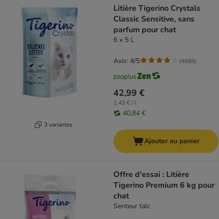
Litière Tigerino Crystals
Classic Sensitive, sans
parfum pour chat
6 x 5 L
Avis: 4/5
(
4688
)
42,99 €
1,43 € / l
40,84 €
3 variantes
Ajouter au panier
Offre d'essai : Litière
Tigerino Premium 6 kg pour
chat
Senteur talc