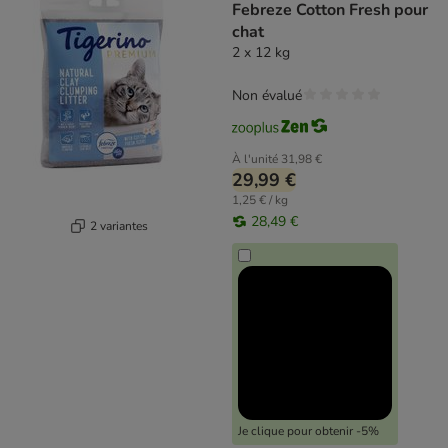
Febreze Cotton Fresh pour
chat
2 x 12 kg
Non évalué
À l'unité
31,98 €
29,99 €
1,25 € / kg
28,49 €
2 variantes
Je clique pour obtenir -5%