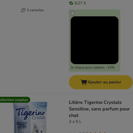
8,07 €
3 variantes
Je clique pour obtenir -15%
Ajouter au panier
élection zooplus
Litière Tigerino Crystals
Sensitive, sans parfum pour
chat
3 x 5 L