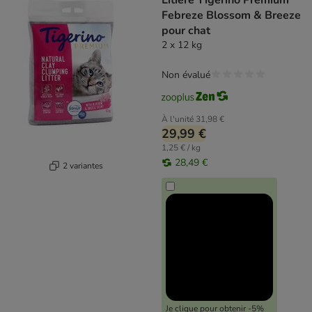
Litière Tigerino Premium
Febreze Blossom & Breeze
pour chat
2 x 12 kg
Non évalué
À l'unité
31,98 €
29,99 €
1,25 € / kg
28,49 €
2 variantes
Je clique pour obtenir -5%