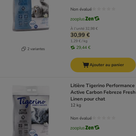
Non évalué
À l'unité
32,98 €
30,99 €
1,29 € / kg
29,44 €
2 variantes
Ajouter au panier
Litière Tigerino Performance
Active Carbon Febreze Fresh
Linen pour chat
12 kg
Non évalué