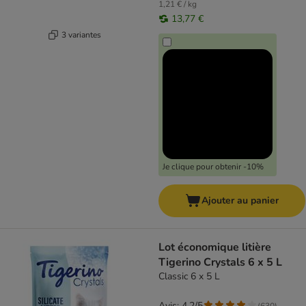
1,21 € / kg
13,77 €
3 variantes
Je clique pour obtenir -10%
Ajouter au panier
Lot économique litière
Tigerino Crystals 6 x 5 L
Classic 6 x 5 L
Avis: 4.2/5
(
630
)