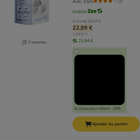
Avis: 3.5/5
(
2
)
À l'unité
25,47 €
22,99 €
1,53 € / l
21,84 €
2 variantes
Je clique pour obtenir -15%
Ajouter au panier