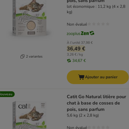
pois, sans parfum
lot économique : 11,2 kg (4 x 2,8
kg)
Non évalué
À l'unité
37,98 €
36,49 €
3,26 € / kg
2 variantes
34,67 €
Ajouter au panier
Nouveau
Catit Go Natural litière pour
chat à base de cosses de
pois, sans parfum
5,6 kg (2 x 2,8 kg)
Non évalué