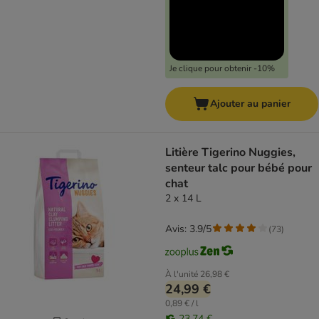
Je clique pour obtenir -10%
Ajouter au panier
Litière Tigerino Nuggies,
senteur talc pour bébé pour
chat
2 x 14 L
Avis: 3.9/5
(
73
)
À l'unité
26,98 €
24,99 €
0,89 € / l
23,74 €