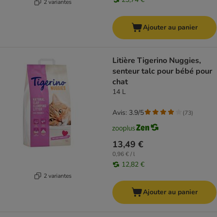
2 variantes
Ajouter au panier
Litière Tigerino Nuggies,
senteur talc pour bébé pour
chat
14 L
Avis: 3.9/5
(
73
)
13,49 €
0,96 € / l
12,82 €
2 variantes
Ajouter au panier