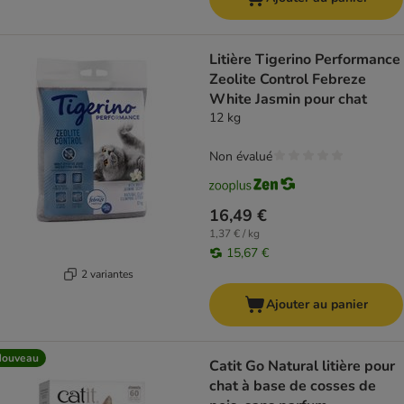
Litière Tigerino Performance
Zeolite Control Febreze
White Jasmin pour chat
12 kg
Non évalué
16,49 €
1,37 € / kg
15,67 €
2 variantes
Ajouter au panier
Nouveau
Catit Go Natural litière pour
chat à base de cosses de