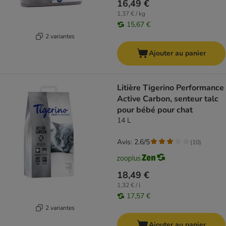
16,49 €
1,37 € / kg
15,67 €
2 variantes
Ajouter au panier
Litière Tigerino Performance
Active Carbon, senteur talc
pour bébé pour chat
14 L
Avis: 2.6/5
(
10
)
18,49 €
1,32 € / l
17,57 €
2 variantes
Ajouter au panier