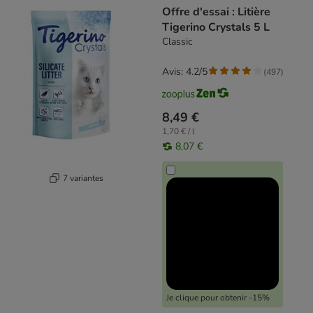
Offre d'essai : Litière
Tigerino Crystals 5 L
Classic
Avis: 4.2/5
(
497
)
8,49 €
1,70 € / l
8,07 €
7 variantes
Je clique pour obtenir -15%