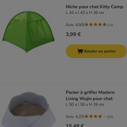
Niche pour chat Kitty Camp
L 43 x l 43 x H 36 cm
Avis: 4.9/5
(
14
)
3,99 €
Ajouter au panier
Panier à griffer Modern
Living Wujin pour chat
L 50 x l 50 x H 26 cm
Avis: 4.2/5
(
69
)
15,49 €