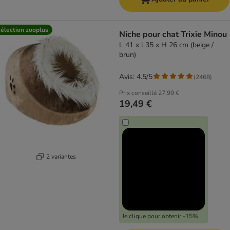
élection zooplus
Niche pour chat Trixie Minou
L 41 x l 35 x H 26 cm (beige /
brun)
Avis: 4.5/5
(
2468
)
Prix conseillé
27,99 €
19,49 €
2 variantes
Je clique pour obtenir -15%