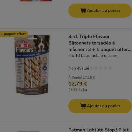
Ajouter au panier
 1 paquet offert
8in1 Triple Flavour
Bâtonnets torsadés à
mâcher : 3 + 1 paquet offert
!
4 x 10 bâtonnets à mâcher
Non évalué
À l'unité
17,16 €
12,79 €
45,68 € / kg
Ajouter au panier
Petman Lobtüte Stop ! Filet