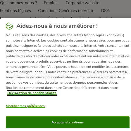
Qui sommes-nous ?
Emplois
Corporate website
Mentions légales
Conditions Générales de Vente
DSA
Renoncer au contrat ici
Élimination des déchets
Contact
Aidez-nous à nous améliorer !
Frais et délai de livraison
Confidentialité
Moyens de paiement
Virement bancaire
Déclaration d'accessibilité
Nous utilisons des cookies, des pixels et d'autres technologies (« cookies »)
sur notre site Internet. Les cookies sont absolument nécessaires pour que vous
puissiez naviguer et faire des achats sur notre site Internet. Votre consentement
© zooplus SE
2026
nous permettra d'activer les cookies de performance, fonctionnels et
publicitaires afin d'améliorer votre expérience client sur notre site internet et de
vous proposer des produits et services pertinents pour vous ainsi que des
annonces personnalisées. Vous pouvez à tout moment modifier les paramètres
de votre navigateur depuis notre centre de préférences («Gérer les paramètres»).
Vous trouverez de plus amples informations sur la personne en charge de la
gestion de vos données, du traitement des données personnelles et des
finalités de ce traitement dans notre Centre de préférences et dans notre
Déclaration de confidentialité
Modifier mes préférences
Accepter et continuer