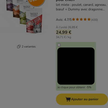
lot mixte : poulet, canard, agneau,
bœuf + Dummy avec dragonne
Wolf of Wilderness
Avis: 4.7/5
(
430
)
À l'unité
26,85 €
24,99 €
34,71 € / kg
2 variantes
Je clique pour obtenir -5%
Ajouter au panier