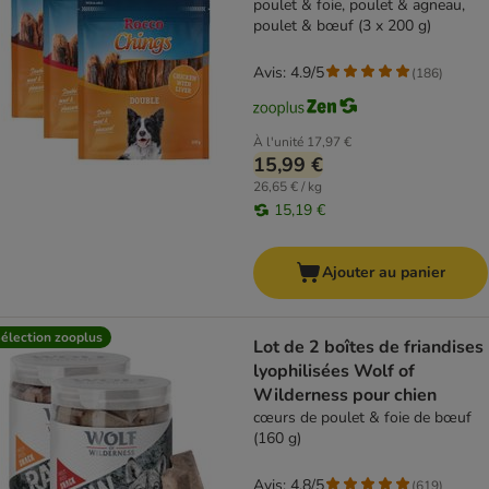
poulet & foie, poulet & agneau,
poulet & bœuf (3 x 200 g)
Avis: 4.9/5
(
186
)
À l'unité
17,97 €
15,99 €
26,65 € / kg
15,19 €
Ajouter au panier
élection zooplus
Lot de 2 boîtes de friandises
lyophilisées Wolf of
Wilderness pour chien
cœurs de poulet & foie de bœuf
(160 g)
Avis: 4.8/5
(
619
)