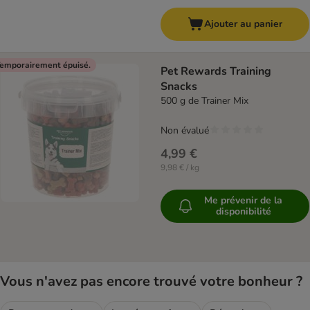
Ajouter au panier
emporairement épuisé.
Pet Rewards Training
Snacks
500 g de Trainer Mix
Non évalué
4,99 €
9,98 € / kg
Me prévenir de la
disponibilité
Vous n'avez pas encore trouvé votre bonheur ?