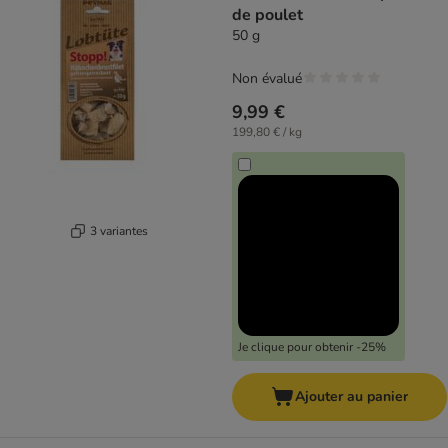
de poulet
50 g
Non évalué
9,99 €
199,80 € / kg
3 variantes
Je clique pour obtenir -25%
Ajouter au panier