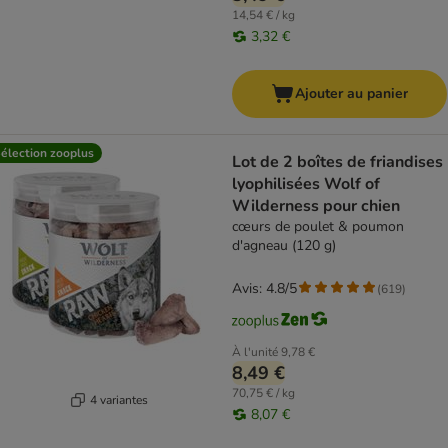
14,54 € / kg
3,32 €
Ajouter au panier
élection zooplus
Lot de 2 boîtes de friandises
lyophilisées Wolf of
Wilderness pour chien
cœurs de poulet & poumon
d'agneau (120 g)
Avis: 4.8/5
(
619
)
À l'unité
9,78 €
8,49 €
70,75 € / kg
4 variantes
8,07 €