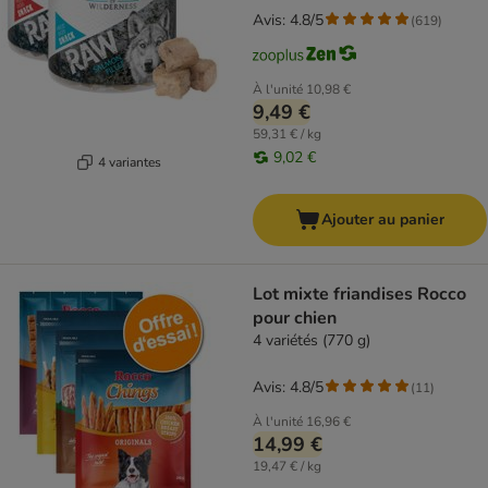
Avis: 4.8/5
(
619
)
À l'unité
10,98 €
9,49 €
59,31 € / kg
9,02 €
4 variantes
Ajouter au panier
Lot mixte friandises Rocco
pour chien
4 variétés (770 g)
Avis: 4.8/5
(
11
)
À l'unité
16,96 €
14,99 €
19,47 € / kg