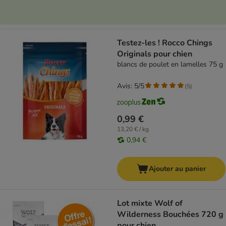
Testez-les ! Rocco Chings
Originals pour chien
blancs de poulet en lamelles 75 g
Avis: 5/5
(
5
)
0,99 €
13,20 € / kg
0,94 €
Ajouter au panier
Lot mixte Wolf of
Wilderness Bouchées 720 g
pour chien