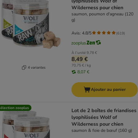
lyophilisées Wolf of
Wilderness pour chien
saumon, poumon d'agneau (120
g)
Avis: 4.8/5
(
619
)
À l'unité
9,78 €
8,49 €
70,75 € / kg
4 variantes
8,07 €
Ajouter au panier
élection zooplus
Lot de 2 boîtes de friandises
lyophilisées Wolf of
Wilderness pour chien
saumon & foie de bœuf (160 g)