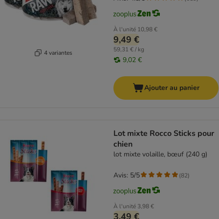
À l'unité
10,98 €
9,49 €
59,31 € / kg
4 variantes
9,02 €
Ajouter au panier
Lot mixte Rocco Sticks pour
chien
lot mixte volaille, bœuf (240 g)
Avis: 5/5
(
82
)
À l'unité
3,98 €
3,49 €