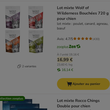
Lot mixte Wolf of
Wilderness Bouchées 720 g
pour chien
lot mixte : poulet, canard, agneau,
bœuf
Avis: 4.7/5
(
430
)
À l'unité
19,16 €
16,99 €
23,60 € / kg
2 variantes
16,14 €
Ajouter au panier
élection zooplus
Lot mixte Rocco Chings
Double pour chien