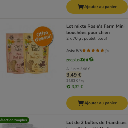
Ajouter au panier
Lot mixte Rosie's Farm Mini
bouchées pour chien
2 x 70 g : poulet, bœuf
Avis: 5/5
(
9
)
À l'unité
3,98 €
3,49 €
24,93 € / kg
3,32 €
Ajouter au panier
élection zooplus
Lot de 2 boîtes de friandises