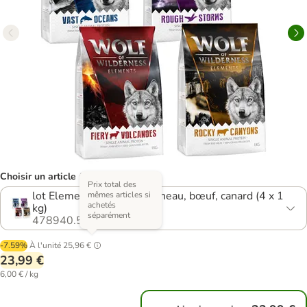
Choisir un article (3 variantes)
Prix total des
lot Elements : poisson, agneau, bœuf, canard (4 x 1
mêmes articles si
achetés
kg)
séparément
478940.5
-7.59%
À l'unité
25,96 €
23,99 €
6,00 € / kg