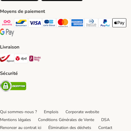
Moyens de paiement
Payconiq Payment Method
bancontact Payment Method
Visa Payment Method
carte bleue Payment Method
Master card Payment Method
American express Payment Meth
Diners club Payment Met
Paypal Payment 
Apple Pa
Google Pay Payment Method
Livraison
Bpost Shipping Method
DPD Shipping Method
Mondial relay Shipping Method
Sécurité
Security
Qui sommes-nous ?
Emplois
Corporate website
Mentions légales
Conditions Générales de Vente
DSA
Renoncer au contrat ici
Élimination des déchets
Contact