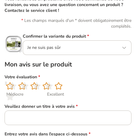
livraison, ou vous avez une question concernant un produit ?
Contactez le service client !
Les champs marqués d'un * doivent obligatoirement être
complétés.
Confirmer la variante du produit
*
Je ne suis pas sûr
Mon avis sur le produit
Votre évaluation
*
1
2
3
4
5
Médiocre
Excellent
Veuillez donner un titre à votre avis
*
Entrez votre avis dans l'espace ci-dessous
*