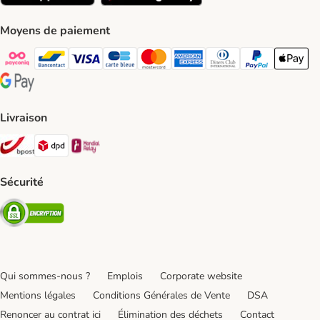
Moyens de paiement
Payconiq Payment Method
bancontact Payment Method
Visa Payment Method
carte bleue Payment Method
Master card Payment Method
American express Payment Meth
Diners club Payment Met
Paypal Payment 
Apple Pa
Google Pay Payment Method
Livraison
Bpost Shipping Method
DPD Shipping Method
Mondial relay Shipping Method
Sécurité
Security
Qui sommes-nous ?
Emplois
Corporate website
Mentions légales
Conditions Générales de Vente
DSA
Renoncer au contrat ici
Élimination des déchets
Contact