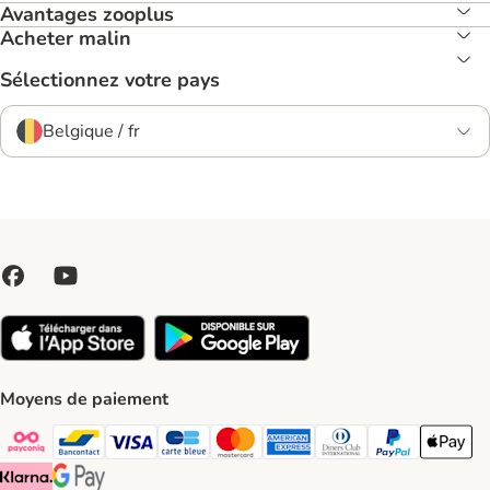
Avantages zooplus
Acheter malin
Sélectionnez votre pays
Belgique / fr
Moyens de paiement
Payconiq Payment Method
bancontact Payment Method
Visa Payment Method
carte bleue Payment Method
Master card Payment Method
American express Payment Meth
Diners club Payment Met
Paypal Payment 
Apple Pa
Klarna Payment Method
Google Pay Payment Method