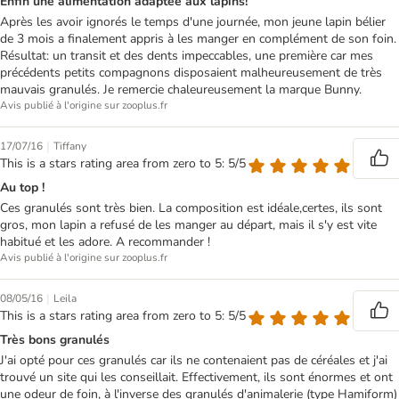
Enfin une alimentation adaptée aux lapins!
Après les avoir ignorés le temps d'une journée, mon jeune lapin bélier
de 3 mois a finalement appris à les manger en complément de son foin.
Résultat: un transit et des dents impeccables, une première car mes
précédents petits compagnons disposaient malheureusement de très
mauvais granulés. Je remercie chaleureusement la marque Bunny.
Avis publié à l'origine sur zooplus.fr
|
17/07/16
Tiffany
This is a stars rating area from zero to 5: 5/5
Au top !
Ces granulés sont très bien. La composition est idéale,certes, ils sont
gros, mon lapin a refusé de les manger au départ, mais il s'y est vite
habitué et les adore. A recommander !
Avis publié à l'origine sur zooplus.fr
|
08/05/16
Leila
This is a stars rating area from zero to 5: 5/5
Très bons granulés
J'ai opté pour ces granulés car ils ne contenaient pas de céréales et j'ai
trouvé un site qui les conseillait. Effectivement, ils sont énormes et ont
une odeur de foin, à l'inverse des granulés d'animalerie (type Hamiform)