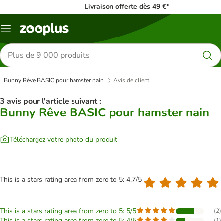
Livraison offerte dès 49 €*
Menu
Rechercher
des
produits
Bunny Rêve BASIC pour hamster nain
Avis de client
3 avis pour l'article suivant :
Bunny Rêve BASIC pour hamster nain
Téléchargez votre photo du produit
This is a stars rating area from zero to 5: 4.7/5
This is a stars rating area from zero to 5: 5/5
(
2
)
This is a stars rating area from zero to 5: 4/5
(
1
)