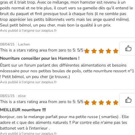
gras et il triait trop. Avec ce mélange, mon hamster est revenu à un
poids normal et ne trie plus, il court vers sa gamelle dès qu'il entend le
bruit du paquet et finit presque tout à chaque fois (il ne semble pas
trop apprécier les petits bâtonnets verts mais les ange quand même).
Seul petit bémol, un peu cher, mais bon la qualité à un prix.
Avis publié à l'origine sur zooplus.fr
|
08/04/15
Lachen
This is a stars rating area from zero to 5: 5/5
Nourriture conseiller pour les Hamsters !
Étant sur un forum parlant des différentes alimentations et besoins
nécessaire pour nos petites boules de poils, cette nourriture ressort n°1
! Petit bémol, un peu cher (je trouve..)
Avis publié à l'origine sur zooplus.fr
|
08/01/15
elise
This is a stars rating area from zero to 5: 5/5
MEILLEUR nourriture !!!!
bonjour, ces le melange parfait pour ma petite russe ( smarties) . Elle
adore et c que des aliments naturels !! Par contre elle n'aime pas les
battonet vert à l'interrieur .
Avis publié à l'origine sur zooplus.fr