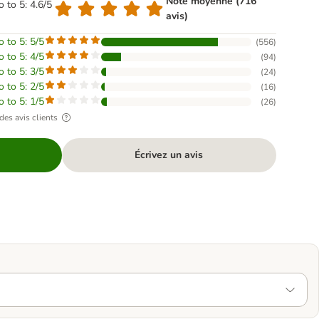
Note moyenne (716
o to 5: 4.6/5
avis)
o to 5: 5/5
(
556
)
o to 5: 4/5
(
94
)
o to 5: 3/5
(
24
)
o to 5: 2/5
(
16
)
o to 5: 1/5
(
26
)
des avis clients
Écrivez un avis