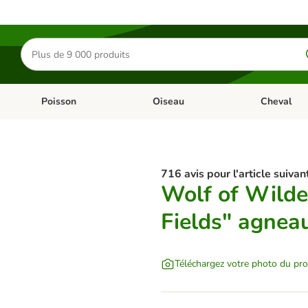
Rechercher
des
produits
Poisson
Oiseau
Cheval
Chat
Dérouler les catégories: Rongeur & Co
Dérouler les catégories: Poisson
Dérouler les 
716 avis pour l'article suivant
Wolf of Wilde
Fields" agneau
Téléchargez votre photo du pro