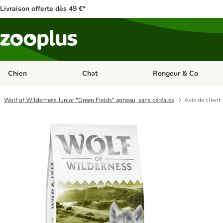
Livraison offerte dès 49 €*
Chien
Chat
Rongeur & Co
Dérouler les catégories: Chien
Dérouler les catégories: 
Wolf of Wilderness Junior "Green Fields" agneau, sans céréales
Avis de client