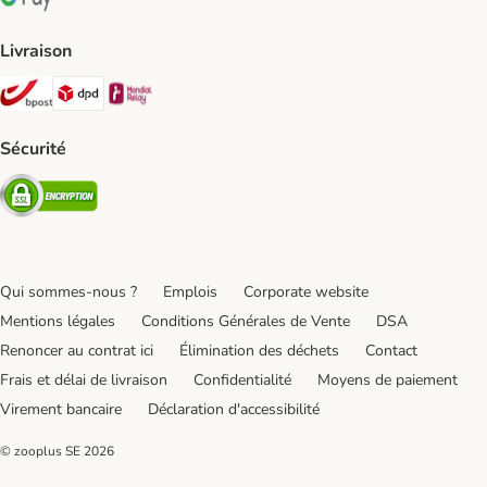
Google Pay Payment Method
Livraison
Bpost Shipping Method
DPD Shipping Method
Mondial relay Shipping Method
Sécurité
Security
Qui sommes-nous ?
Emplois
Corporate website
Mentions légales
Conditions Générales de Vente
DSA
Renoncer au contrat ici
Élimination des déchets
Contact
Frais et délai de livraison
Confidentialité
Moyens de paiement
Virement bancaire
Déclaration d'accessibilité
© zooplus SE
2026