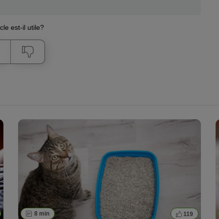
cle est-il utile?
8 min
119