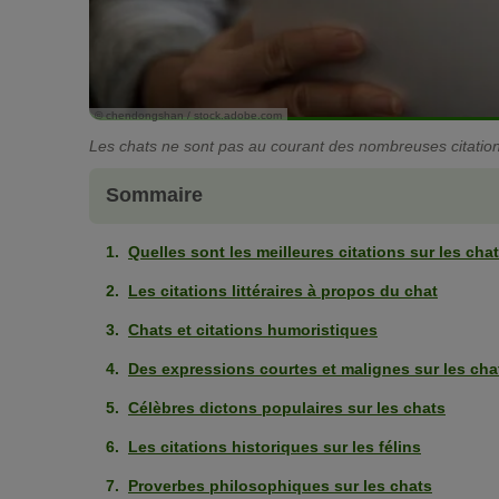
© chendongshan / stock.adobe.com
Les chats ne sont pas au courant des nombreuses citations
Sommaire
Quelles sont les meilleures citations sur les cha
Les citations littéraires à propos du chat
Chats et citations humoristiques
Des expressions courtes et malignes sur les cha
Célèbres dictons populaires sur les chats
Les citations historiques sur les félins
Proverbes philosophiques sur les chats