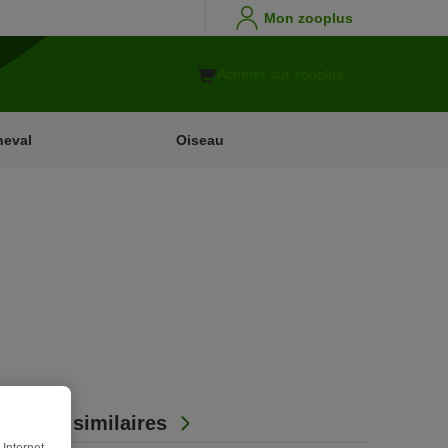
Mon zooplus
Acheter sur zooplus
heval
Oiseau
Articles similaires
Internet.