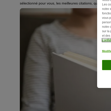
sélectionné pour vous, les meilleures citations, qu’elles so
Les co
notre 
fonctio
vous p
person
notre 
sur la
et des
confid
Modifi