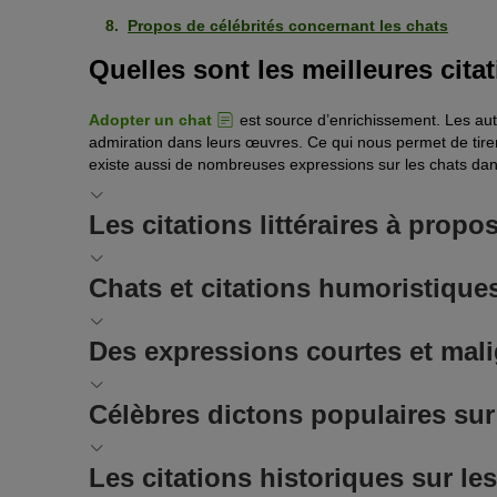
Propos de célébrités concernant les chats
Quelles sont les meilleures citat
Adopter un chat
est source d’enrichissement. Les aute
admiration dans leurs œuvres. Ce qui nous permet de tirer
existe aussi de nombreuses expressions sur les chats dan
Les citations littéraires à propo
Dieu a inventé le chat pour que l’Homme ait un
Chats et citations humoristique
Victor Hugo (1802 – 1885), écrivain et poète f
Le temps passé avec un chat n’est jamais per
Des expressions courtes et mali
Le chat est d’une honnêteté absolue : les êtr
Colette, (1873 – 1954), écrivaine, vaudevilliste
leurs sentiments. Les chats non.
Même le plus petit des félins, le chat, est un 
Célèbres dictons populaires sur
Ernest Hemingway (1899 – 1961), écrivain améri
chat noir
Si un
porte malheur ou malchance 
Leonardo da Vinci (1452 – 1519), génie univers
Max O’Rell (1848 – 1903), journaliste et écriva
Si vous voulez être écrivain, ayez des chats.
naturaliste italien
Les yeux d’un chat sont des fenêtres qui nous
Les citations historiques sur les
Aldous Huxley (1894-1963), écrivain et philo