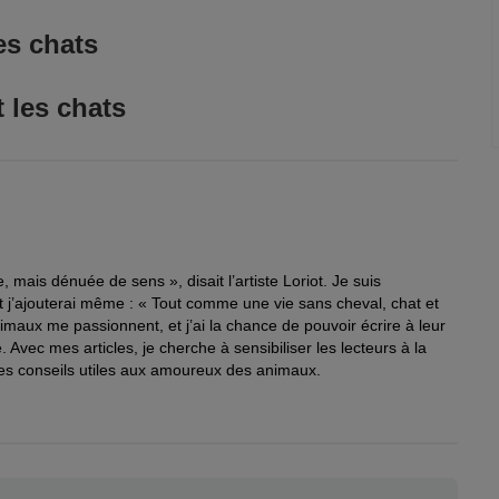
en pense : ils me nourrissent, ils me protègent, ils
personnel.
ourrissent, ils me protègent, je dois être dieu.
ne sensation plus délicate, plus raffinée, plus rare
es chats
 qu’il attrape les souris.
ramaturge américain
moustaches
ont des
.
journaliste français
 passe son temps de moi plus que je ne fais d’elle ?
 les chats
e et essayiste français
e, c’est sa plus belle offrande.
s. Ils sont tout à fait capables de gérer leur propre
 paléontologue britannique
e parfaite.
tique littéraire français
r terre. Un chat, j’en suis sûr, pourrait marcher sur
hats. La sagesse des chats est infiniment supérieure.
autour.
, mais dénuée de sens », disait l’artiste Loriot. Je suis
istorien français
e qui se consacre à la protection des animaux par le
et j’ajouterai même : « Tout comme une vie sans cheval, chat et
animaux me passionnent, et j’ai la chance de pouvoir écrire à leur
. Avec mes articles, je cherche à sensibiliser les lecteurs à la
és comme dieux ; ils n’ont pas oublié cela.
es conseils utiles aux amoureux des animaux.