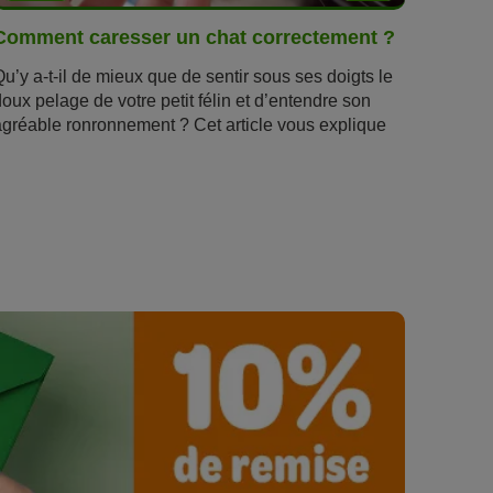
Comment caresser un chat correctement ?
Qu’y a-t-il de mieux que de sentir sous ses doigts le
doux pelage de votre petit félin et d’entendre son
agréable ronronnement ? Cet article vous explique
comment bien caresser votre chat
pour contribuer
à son bien-être et profiter de ce moment privilégié
vec lui.