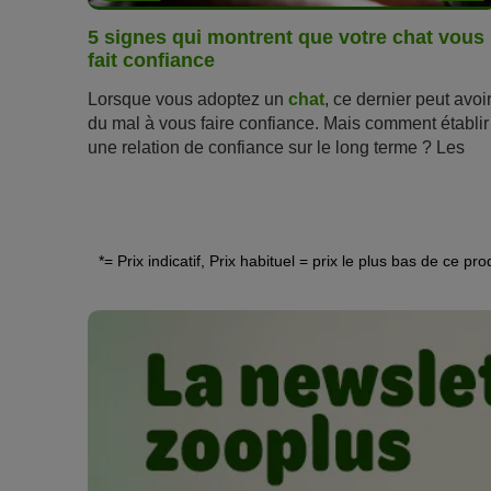
5 signes qui montrent que votre chat vous
fait confiance
Lorsque vous adoptez un
chat
, ce dernier peut avoi
du mal à vous faire confiance. Mais comment établir
une relation de confiance sur le long terme ? Les
chats sont des animaux indépendants et difficiles à
cerner. Pour vous aider à y voir plus clair, voici 5
signes qui
mo
ntrent
que votre chat vous fait
confiance.
*= Prix indicatif, Prix habituel = prix le plus bas de ce pr