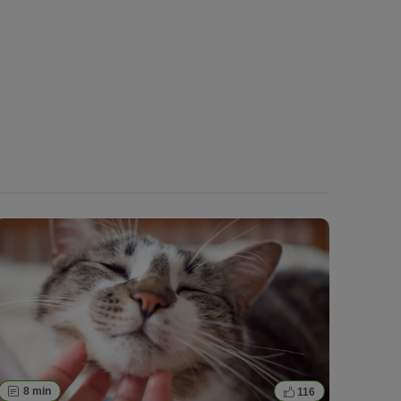
8 min
116