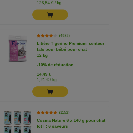
126,54 € / kg
(4982)
Litière Tigerino Premium, senteur
talc pour bébé pour chat
12 kg
-10% de réduction
14,49 €
1,21 € / kg
(1152)
Cosma Nature 6 x 140 g pour chat
lot I : 6 saveurs