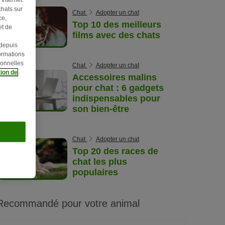
hats sur
Chat
Adopter un chat
ce,
Top 10 des meilleurs
et de
films avec des chats
 depuis
ormations
sonnelles
Chat
Adopter un chat
ion de
Accessoires malins
pour chat : 6 gadgets
indispensables pour
son bien-être
Chat
Adopter un chat
Top 20 des races de
chat les plus
populaires
Recommandé pour votre animal