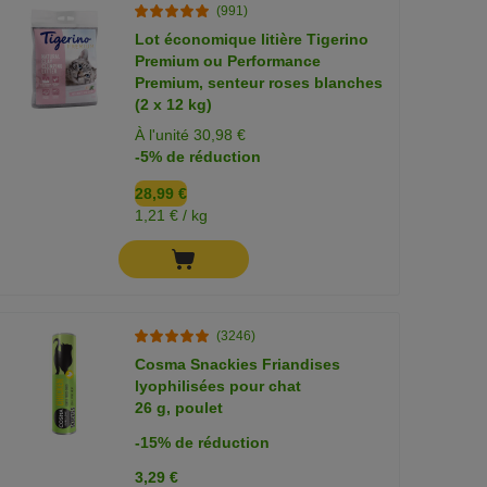
(991)
Lot économique litière Tigerino
Premium ou Performance
Premium, senteur roses blanches
(2 x 12 kg)
À l'unité 30,98 €
-5% de réduction
28,99 €
1,21 € / kg
(3246)
Cosma Snackies Friandises
lyophilisées pour chat
26 g, poulet
-15% de réduction
3,29 €