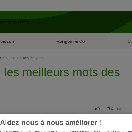
Poisson
Rongeur & Co
C
s meilleurs mots des écrivains
 : les meilleurs mots des
2 min
Aidez-nous à nous améliorer !
 par les chats. À tel point que ces adorables boules de poils
e est également cité dans plusieurs proverbes. Nous avons
ilisons des cookies, des pixels et d'autres technologies (« cookies ») sur notre site 