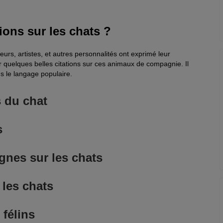
ions sur les chats ?
urs, artistes, et autres personnalités ont exprimé leur
 quelques belles citations sur ces animaux de compagnie. Il
s le langage populaire.
s du chat
 tigre à caresser chez lui.
s
rançais
du.
gnes sur les chats
es humains cachent, pour une raison ou une autre,
 et journaliste française
chef-d’œuvre.
 les chats
cain et lauréat du prix Nobel de littérature
souris
dépend de si vous êtes une
ou un humain.
el, peintre, sculpteur, bâtisseur, dessinateur et
in français
 permettent de voir un autre monde.
 félins
sophe britannique