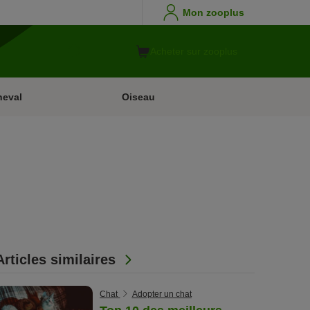
Mon zooplus
Acheter sur zooplus
heval
Oiseau
Articles similaires
Chat
Adopter un chat