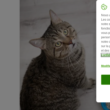
Nous ut
Les co
notre 
fonctio
vous p
person
notre 
sur la
et des
confid
Modifi