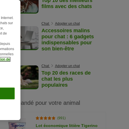
Top 10 des meilleurs
films avec des chats
Internet.
hats sur
Chat
Adopter un chat
ce,
Accessoires malins
et de
pour chat : 6 gadgets
indispensables pour
 depuis
son bien-être
ormations
sonnelles
ion de
Chat
Adopter un chat
Top 20 des races de
chat les plus
populaires
Recommandé pour votre animal
(991)
Lot économique litière Tigerino