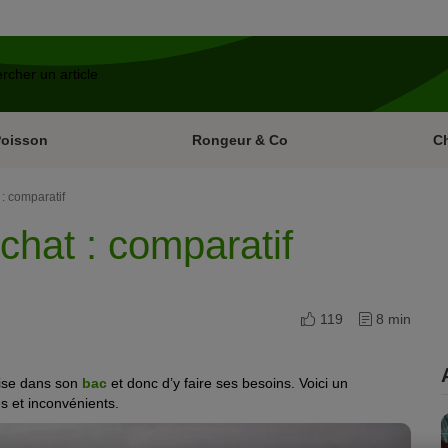
Poisson
Rongeur & Co
C
 : comparatif
 chat : comparatif
119
8 min
’aise dans son
bac
et donc d’y faire ses besoins. Voici un
es et inconvénients.