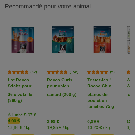
Recommandé pour votre animal
(82)
(156)
(5)
Lot Rocco
Rocco Curls
Testez-les !
Wolf
Sticks pour
pour chien
Rocco Chings
Wil
chien
Originals pour
Adu
36 x volaille
canard (200 g)
blancs de
lot 
chien
“Ex
(360 g)
poulet en
x 4
lamelles 75 g
chi
À l'unité 5,97 €
4,99 €
3,99 €
0,99 €
15,4
13,86 € / kg
19,95 € / kg
13,20 € / kg
6,45