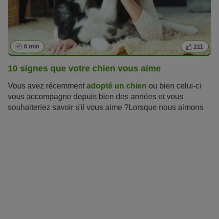
6 min
211
10 signes que votre chien vous aime
Vous avez récemment
adopté un chien
ou bien celui-ci
vous accompagne depuis bien des années et vous
souhaiteriez savoir s'il vous aime ?Lorsque nous aimons
quelqu'un, nous cherchons à savoir s'il éprouve les
mêmes sentiments pour nous. Il est donc naturel que nous
voulions pouvoir lire les signes par lesquels nos amis
canins nous montrent qu'ils nous aiment. Mais
les chiens
ont des moyens différents des nôtres de montrer leur
amour
, et ils ne peuvent pas exprimer « je t'aime » avec
des mots. Mais ils trouvent d'autres façons de nous
montrer à quel point ils nous aiment, et il est plus facile
que vous ne le pensez de reconnaître ces signes. La
capacité de comprendre le langage de nos chiens bien-