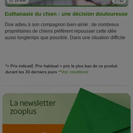
10 min
42
Euthanasie du chien : une décision douloureuse
Dire adieu à son compagnon bien-aimé : de nombreux
propriétaires de chiens préfèrent repousser cette idée
aussi longtemps que possible. Dans une situation difficile
pourtant, il est utile de pouvoir se préparer au pire : dans
cet article vous découvrirez tout ce qu’il y a à savoir sur
l’euthanasie des chiens. Pour plus d’informations sur les
différentes phases de la vie des chiens, vous pouvez
*= Prix indicatif, Prix habituel = prix le plus bas de ce produit
également parcourir notre rubrique
adopter un chien
!
durant les 30 derniers jours
**Voir conditions