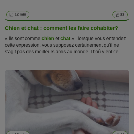
aimés sommeille en chacun de nous.
12 min
83
Chien et chat : comment les faire cohabiter?
« Ils sont comme
chien
et
chat
» : lorsque vous entendez
cette expression, vous supposez certainement qu'il ne
s'agit pas des meilleurs amis au monde. D’où vient ce
mythe selon lequel les chats et les chiens sont des
ennemis jurés ? Ce cliché peut-il laisser place à des
malentendus ? Est-il possible pour un chien et un chat de
vivre dans la même maison et d'être heureux ainsi ? A
première vue, la
cohabitation entre chien et chat
ne
présage rien de facile, mais en suivant les conseils de
votre Magazine zooplus, vos efforts et ceux de vos
compagnons porteront rapidement leurs fruits !