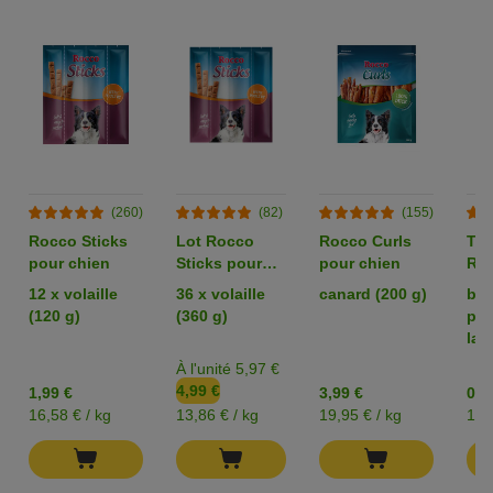
(260)
(82)
(155)
Rocco Sticks
Lot Rocco
Rocco Curls
Tes
pour chien
Sticks pour
pour chien
Ro
chien
Ori
12 x volaille
36 x volaille
canard (200 g)
bla
chi
(120 g)
(360 g)
pou
lam
À l'unité 5,97 €
4,99 €
1,99 €
3,99 €
0,9
16,58 € / kg
13,86 € / kg
19,95 € / kg
13,