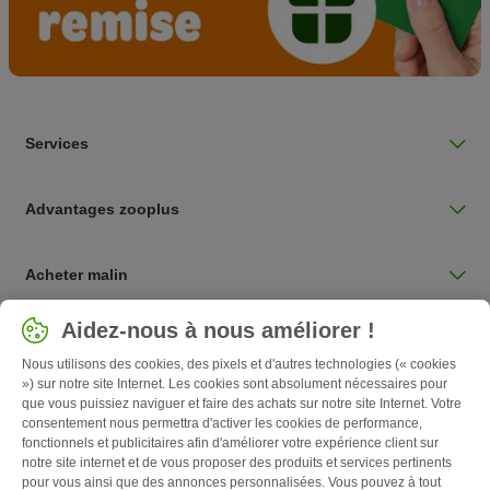
Services
Advantages zooplus
Acheter malin
Sélectionnez votre pays
Aidez-nous à nous améliorer !
Belgique / BE
Nous utilisons des cookies, des pixels et d'autres technologies (« cookies
») sur notre site Internet. Les cookies sont absolument nécessaires pour
que vous puissiez naviguer et faire des achats sur notre site Internet. Votre
Follow zooplus
consentement nous permettra d'activer les cookies de performance,
fonctionnels et publicitaires afin d'améliorer votre expérience client sur
notre site internet et de vous proposer des produits et services pertinents
pour vous ainsi que des annonces personnalisées. Vous pouvez à tout