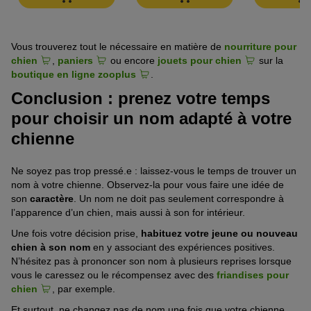
Miki = jolie princesse
Odette
Saki = la fleur
Vous trouverez tout le nécessaire en matière de
nourriture pour
chien
,
paniers
ou encore
jouets pour chien
sur la
boutique en ligne zooplus
.
Conclusion : prenez votre temps
pour choisir un nom adapté à votre
chienne
Ne soyez pas trop pressé.e : laissez-vous le temps de trouver un
nom à votre chienne. Observez-la pour vous faire une idée de
son
caractère
. Un nom ne doit pas seulement correspondre à
l’apparence d’un chien, mais aussi à son for intérieur.
Une fois votre décision prise,
habituez votre jeune ou nouveau
chien à son nom
en y associant des expériences positives.
N’hésitez pas à prononcer son nom à plusieurs reprises lorsque
vous le caressez ou le récompensez avec des
friandises pour
chien
, par exemple.
Et surtout, ne changez pas de nom une fois que votre chienne