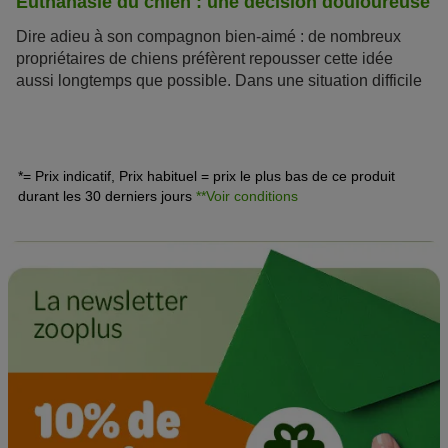
Euthanasie du chien : une décision douloureuse
Dire adieu à son compagnon bien-aimé : de nombreux
propriétaires de chiens préfèrent repousser cette idée
aussi longtemps que possible. Dans une situation difficile
pourtant, il est utile de pouvoir se préparer au pire : dans
cet article vous découvrirez tout ce qu’il y a à savoir sur
l’euthanasie des chiens. Pour plus d’informations sur les
différentes phases de la vie des chiens, vous pouvez
*= Prix indicatif, Prix habituel = prix le plus bas de ce produit
également parcourir notre rubrique
adopter un chien
!
durant les 30 derniers jours
**Voir conditions