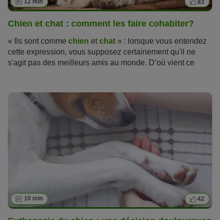
12 min
83
Chien et chat : comment les faire cohabiter?
« Ils sont comme
chien
et
chat
» : lorsque vous entendez
cette expression, vous supposez certainement qu'il ne
s'agit pas des meilleurs amis au monde. D’où vient ce
mythe selon lequel les chats et les chiens sont des
ennemis jurés ? Ce cliché peut-il laisser place à des
malentendus ? Est-il possible pour un chien et un chat de
vivre dans la même maison et d'être heureux ainsi ? A
première vue, la
cohabitation entre chien et chat
ne
présage rien de facile, mais en suivant les conseils de
votre Magazine zooplus, vos efforts et ceux de vos
compagnons porteront rapidement leurs fruits !
10 min
42