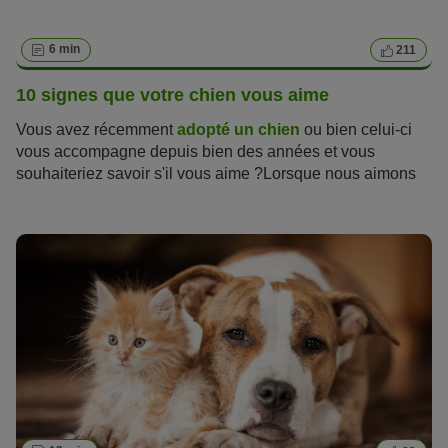
6 min
211
10 signes que votre chien vous aime
Vous avez récemment
adopté un chien
ou bien celui-ci
vous accompagne depuis bien des années et vous
souhaiteriez savoir s'il vous aime ?Lorsque nous aimons
quelqu'un, nous cherchons à savoir s'il éprouve les
mêmes sentiments pour nous. Il est donc naturel que nous
voulions pouvoir lire les signes par lesquels nos amis
canins nous montrent qu'ils nous aiment. Mais
les chiens
ont des moyens différents des nôtres de montrer leur
amour
, et ils ne peuvent pas exprimer « je t'aime » avec
des mots. Mais ils trouvent d'autres façons de nous
montrer à quel point ils nous aiment, et il est plus facile
que vous ne le pensez de reconnaître ces signes. La
capacité de comprendre le langage de nos chiens bien-
aimés sommeille en chacun de nous.