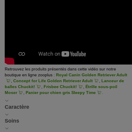
Retrouvez les produits présentés dans cette vidéo sur notre
boutique en ligne zooplus :
Royal Canin Golden Retriever Adult
,
Concept for Life Golden Retriever Adult
,
Lanceur de
balles Chuckit!
,
Frisbee Chuckit!
,
Étrille sous-poil
Moser
,
Panier pour chien gris Sleepy Time
.
Caractère
Un compagnon loyal, énergique et
Soins
désireux d’apprendre
Toilettage du Golden Retriever