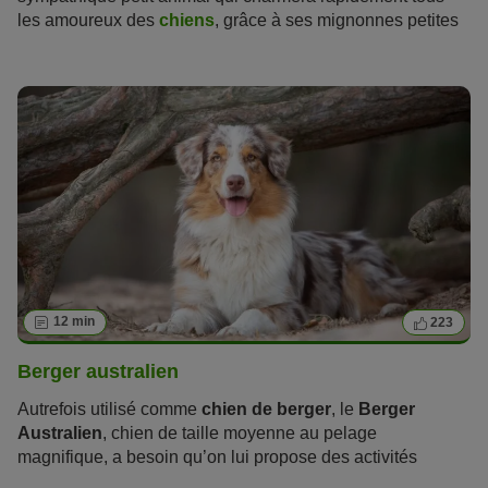
les amoureux des
chiens
, grâce à ses mignonnes petites
oreilles de chauve-souris son grand besoin de câlins.
12 min
223
Berger australien
Autrefois utilisé comme
chien de berger
, le
Berger
Australien
, chien de taille moyenne au pelage
magnifique, a besoin qu’on lui propose des activités
diverses et stimulantes, qui lui permettront de s’épanouir