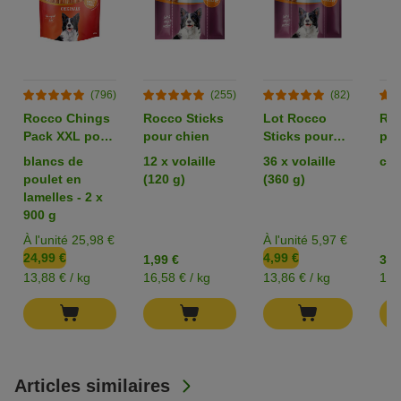
(796)
(255)
(82)
Rocco Chings
Rocco Sticks
Lot Rocco
Roc
Pack XXL pour
pour chien
Sticks pour
pou
chien
chien
blancs de
12 x volaille
36 x volaille
can
poulet en
(120 g)
(360 g)
lamelles - 2 x
900 g
À l'unité 25,98 €
À l'unité 5,97 €
24,99 €
4,99 €
1,99 €
3,9
13,88 € / kg
16,58 € / kg
13,86 € / kg
19,
Articles similaires