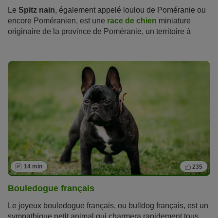
Le
Spitz nain
, également appelé loulou de Poméranie ou
encore Poméranien, est une
race de chien
miniature
originaire de la province de Poméranie, un territoire à
cheval entre l’Allemagne et la Pologne. Si ce n’est pas par
sa taille que le Spitz nain impressionne, c’est sans aucun
doute par son caractère amical, son assurance et
son énergie. Pas étonnant que de plus en plus de chiens
de cette race miniature gagnent le cœur des amoureux des
animaux !
14 min
235
Bouledogue français
Le joyeux bouledogue français, ou bulldog français, est un
sympathique petit animal qui charmera rapidement tous