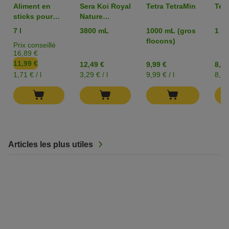
Aliment en
Sera Koi Royal
Tetra TetraMin
Tetr
sticks pour
Nature
poissons
Medium
7 l
3800 mL
1000 mL (gros
1 L
d'étang
flocons)
Prix conseillé
TetraPond
16,89 €
Sticks
11,99 €
12,49 €
9,99 €
8,99
1,71 € / l
3,29 € / l
9,99 € / l
8,99 
Articles les plus utiles