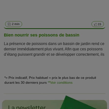
2 min
15
Bien nourrir ses poissons de bassin
La présence de poissons dans un bassin de jardin rend ce
dernier immédiatement plus vivant. Afin que ces poissons
d’étang puissent grandir et se développer correctement, ils
ont besoin d’une nourriture adaptée. Or, dans un bassin de
jardin artificiel bien peuplé, le repas des poissons a
souvent triste mine. Ainsi, à partir d’une température de
12°C, il est conseillé de nourrir ses poissons de bassin,
*= Prix indicatif, Prix habituel = prix le plus bas de ce produit
afin que ces petits nageurs puissent assimiler les
durant les 30 derniers jours
**Voir conditions
vitamines et minéraux essentiels.