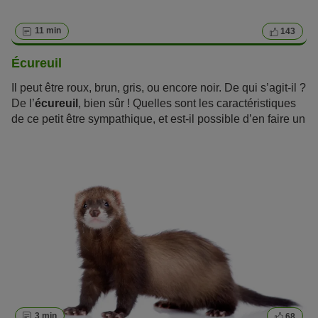
11 min
143
Écureuil
Il peut être roux, brun, gris, ou encore noir. De qui s’agit-il ?
De l’
écureuil
, bien sûr ! Quelles sont les caractéristiques
de ce petit être sympathique, et est-il possible d’en faire un
animal domestique ? Vous en saurez plus sur cette
petite
espèce animale
en lisant cet article.
3 min
68