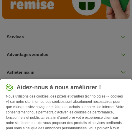
Services
Advantages zooplus
Acheter malin
Sélectionnez votre pays
Aidez-nous à nous améliorer !
Belgique / BE
Nous utilisons des cookies, des pixels et d'autres technologies (« cookies
») sur notre site Internet. Les cookies sont absolument nécessaires pour
que vous puissiez naviguer et faire des achats sur notre site Internet. Votre
Follow zooplus
consentement nous permettra d'activer les cookies de performance,
fonctionnels et publicitaires afin d'améliorer votre expérience client sur
notre site internet et de vous proposer des produits et services pertinents
pour vous ainsi que des annonces personnalisées. Vous pouvez à tout