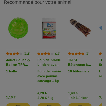
Recommandé pour votre animal
(111)
(15)
(1)
Jouet Squeaky
Foin de prairie
TIAKI
TIAK
Ball en TPR
Lillebro avec
Bâtonnets à
Serv
pour chien
pomme,
mâcher en
micr
1 balle
Foin de prairie
10 bâtonnets
L 10
pissenlit ou
pommier pour
Tur
avec pomme
cm, 
carotte
petits
sauvage 1 kg
animaux
4,29 €
1,49 €
1,19 €
3,19
4,29 € / kg
1,49 € / pièce