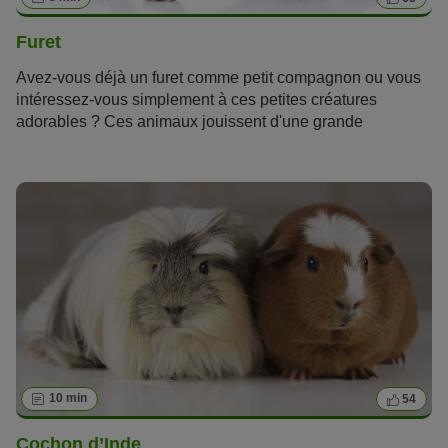
Furet
Avez-vous déjà un furet comme petit compagnon ou vous
intéressez-vous simplement à ces petites créatures
adorables ? Ces animaux jouissent d'une grande
popularité ! Les furets domestiques ne sont pas des
animaux de compagnie « classiques », en effet, ils font
partie d'une catégorie d'animaux domestiques qualifiée de
« nouveaux animaux de compagnie ». C'est pourquoi il
faut bien réfléchir avant d'adopter un furet domestique et
se renseigner sur son caractère et son mode de vie.
10 min
54
Cochon d’Inde