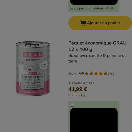
Je clique pour obtenir -40%
Ajouter au panier
Paquet économique GRAU
12 x 400 g
Bœuf avec carotte & pomme de
terre
Avis: 5/5
(
26
)
À l'unité
42,98 €
41,99 €
8,75 € / kg