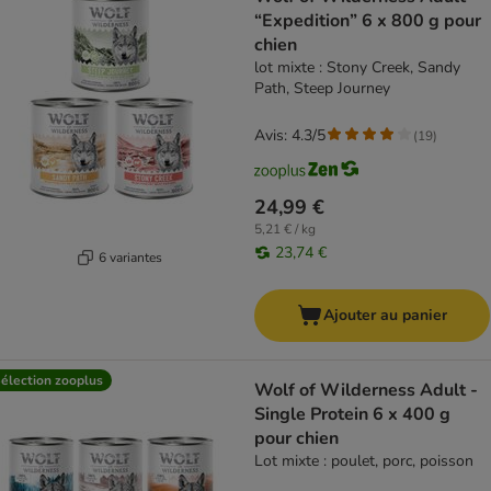
“Expedition” 6 x 800 g pour
chien
lot mixte : Stony Creek, Sandy
Path, Steep Journey
Avis: 4.3/5
(
19
)
24,99 €
5,21 € / kg
23,74 €
6 variantes
Ajouter au panier
élection zooplus
Wolf of Wilderness Adult -
Single Protein 6 x 400 g
pour chien
Lot mixte : poulet, porc, poisson