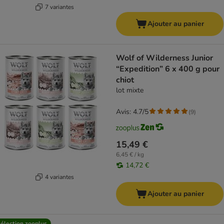
7 variantes
Ajouter au panier
Wolf of Wilderness Junior
“Expedition” 6 x 400 g pour
chiot
lot mixte
Avis: 4.7/5
(
9
)
15,49 €
6,45 € / kg
14,72 €
4 variantes
Ajouter au panier
élection zooplus