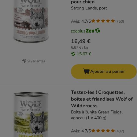
pour chien
Strong Lands, porc
Avis: 4.7/5
(
750
)
16,49 €
6,87 € / kg
15,67 €
9 variantes
Ajouter au panier
Testez-les ! Croquettes,
boîtes et friandises Wolf of
Wilderness
Boîte à l'unité Green Fields,
agneau (1 x 400 g)
Avis: 4.7/5
(
437
)