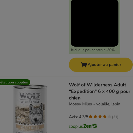
Je clique pour obtenir -30%
Ajouter au panier
élection zooplus
Wolf of Wilderness Adult
“Expedition” 6 x 400 g pour
chien
Mossy Miles - volaille, lapin
Avis: 4.3/5
(
31
)