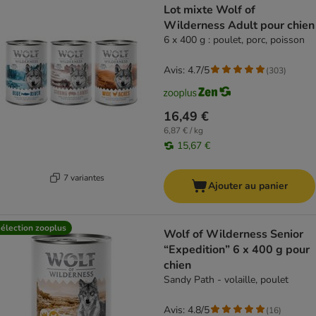
Lot mixte Wolf of
Wilderness Adult pour chien
6 x 400 g : poulet, porc, poisson
Avis: 4.7/5
(
303
)
16,49 €
6,87 € / kg
15,67 €
7 variantes
Ajouter au panier
élection zooplus
Wolf of Wilderness Senior
“Expedition” 6 x 400 g pour
chien
Sandy Path - volaille, poulet
Avis: 4.8/5
(
16
)