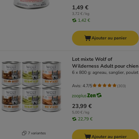
1,49 €
3,72 € / kg
1,42 €
Ajouter au panier
Lot mixte Wolf of
Wilderness Adult pour chien
6 x 800 g: agneau, sanglier, poulet
Avis: 4.7/5
(
303
)
23,99 €
5,00 € / kg
22,79 €
7 variantes
Ajouter au panier