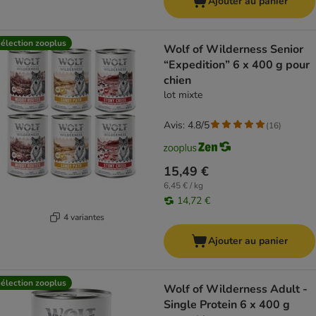
Ajouter au panier
élection zooplus
Wolf of Wilderness Senior
“Expedition” 6 x 400 g pour
chien
lot mixte
Avis: 4.8/5
(
16
)
15,49 €
6,45 € / kg
14,72 €
4 variantes
Ajouter au panier
élection zooplus
Wolf of Wilderness Adult -
Single Protein 6 x 400 g