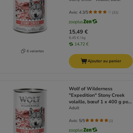
Avis: 4.3/5
(
31
)
15,49 €
6,45 € / kg
14,72 €
6 variantes
Ajouter au panier
Wolf of Wilderness
"Expedition" Stony Creek
volaille, bœuf 1 x 400 g pour
chien
Adult
Avis: 5/5
(
1
)