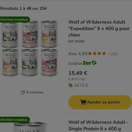
Résultats 1 à 48 sur 154
product items have been changed
élection zooplus
Wolf of Wilderness Adult
“Expedition” 6 x 400 g pour
chien
lot mixte
Avis: 4.3/5
(
31
)
15,49 €
6,45 € / kg
14,72 €
6 variantes
Ajouter au panier
élection zooplus
Wolf of Wilderness Adult -
Single Protein 6 x 400 g