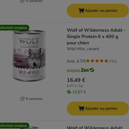
9 variantes
Ajouter au panier
élection zooplus
Wolf of Wilderness Adult -
Single Protein 6 x 400 g
pour chien
Wild Hills, canard
Avis: 4.7/5
(
750
)
16,49 €
6,87 € / kg
15,67 €
9 variantes
Ajouter au panier
élection zooplus
Wolf of Wilderness Adult