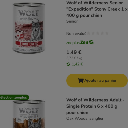
Wolf of Wilderness Senior
"Expedition" Stony Creek 1 x
400 g pour chien
Senior
Non évalué
1,49 €
3,72 € / kg
1,42 €
Ajouter au panier
élection zooplus
Wolf of Wilderness Adult -
Single Protein 6 x 400 g
pour chien
Oak Woods, sanglier