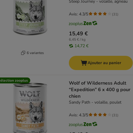
Steep Journey - volaille, agneau
Avis: 4.3/5
(
31
)
15,49 €
6,45 € / kg
14,72 €
6 variantes
Ajouter au panier
élection zooplus
Wolf of Wilderness Adult
“Expedition” 6 x 400 g pour
chien
Sandy Path - volaille, poulet
Avis: 4.3/5
(
31
)