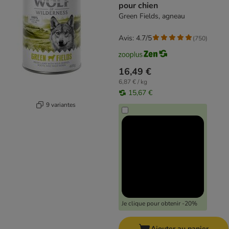
pour chien
Green Fields, agneau
Avis: 4.7/5
(
750
)
16,49 €
6,87 € / kg
15,67 €
9 variantes
Je clique pour obtenir -20%
Ajouter au panier