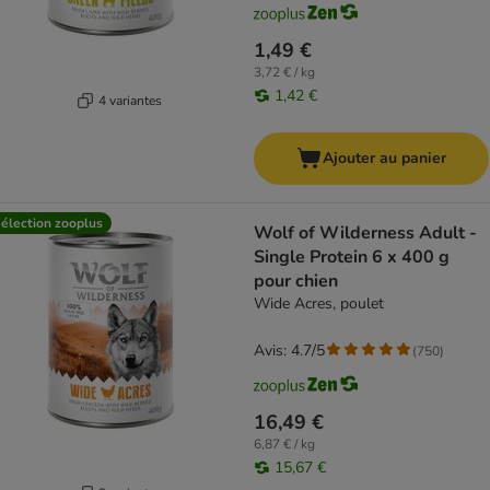
1,49 €
3,72 € / kg
1,42 €
4 variantes
Ajouter au panier
élection zooplus
Wolf of Wilderness Adult -
Single Protein 6 x 400 g
pour chien
Wide Acres, poulet
Avis: 4.7/5
(
750
)
16,49 €
6,87 € / kg
15,67 €