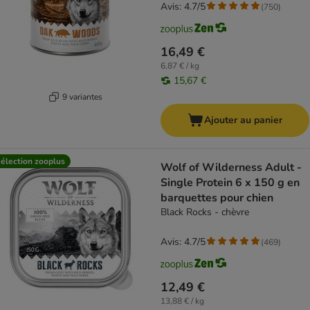
Avis: 4.7/5
(
750
)
16,49 €
6,87 € / kg
15,67 €
9 variantes
Ajouter au panier
élection zooplus
Wolf of Wilderness Adult -
Single Protein 6 x 150 g en
barquettes pour chien
Black Rocks - chèvre
Avis: 4.7/5
(
469
)
12,49 €
13,88 € / kg