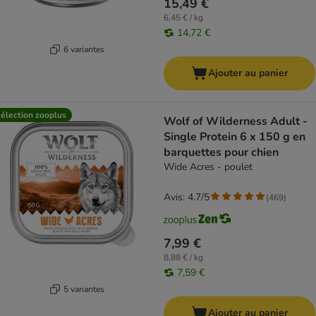
15,49 €
6,45 € / kg
14,72 €
6 variantes
Ajouter au panier
élection zooplus
Wolf of Wilderness Adult -
Single Protein 6 x 150 g en
barquettes pour chien
Wide Acres - poulet
Avis: 4.7/5
(
469
)
7,99 €
8,88 € / kg
7,59 €
5 variantes
Ajouter au panier