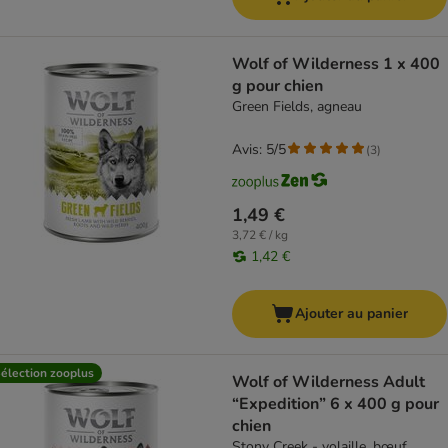
Wolf of Wilderness 1 x 400
g pour chien
Green Fields, agneau
Avis: 5/5
(
3
)
1,49 €
3,72 € / kg
1,42 €
Ajouter au panier
élection zooplus
Wolf of Wilderness Adult
“Expedition” 6 x 400 g pour
chien
Stony Creek - volaille, bœuf