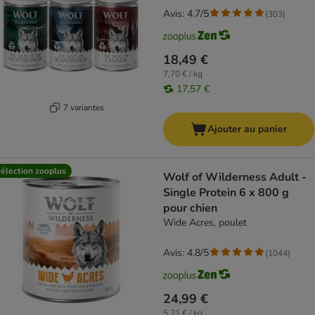
Avis: 4.7/5
(
303
)
18,49 €
7,70 € / kg
17,57 €
7 variantes
Ajouter au panier
élection zooplus
Wolf of Wilderness Adult -
Single Protein 6 x 800 g
pour chien
Wide Acres, poulet
Avis: 4.8/5
(
1044
)
24,99 €
5,21 € / kg