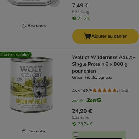
7,49 €
8,32 € / kg
7,12 €
5 variantes
Ajouter au panier
élection zooplus
Wolf of Wilderness Adult -
Single Protein 6 x 800 g
pour chien
Green Fields, agneau
Avis: 4.8/5
(
1044
)
24,99 €
5,21 € / kg
23,74 €
7 variantes