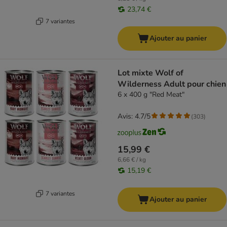
23,74 €
7 variantes
Ajouter au panier
Lot mixte Wolf of
Wilderness Adult pour chien
6 x 400 g "Red Meat"
Avis: 4.7/5
(
303
)
15,99 €
6,66 € / kg
15,19 €
7 variantes
Ajouter au panier