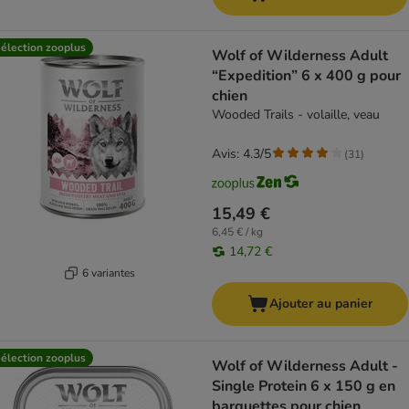
élection zooplus
Wolf of Wilderness Adult
“Expedition” 6 x 400 g pour
chien
Wooded Trails - volaille, veau
Avis: 4.3/5
(
31
)
15,49 €
6,45 € / kg
14,72 €
6 variantes
Ajouter au panier
élection zooplus
Wolf of Wilderness Adult -
Single Protein 6 x 150 g en
barquettes pour chien