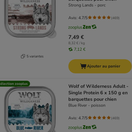
Strong Lands - porc
Avis: 4.7/5
(
469
)
7,49 €
8,32 € / kg
7,12 €
5 variantes
Ajouter au panier
élection zooplus
Wolf of Wilderness Adult -
Single Protein 6 x 150 g en
barquettes pour chien
Blue River - poisson
Avis: 4.7/5
(
469
)