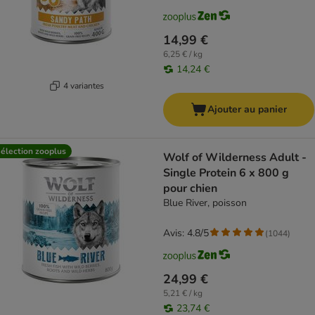
14,99 €
6,25 € / kg
14,24 €
4 variantes
Ajouter au panier
élection zooplus
Wolf of Wilderness Adult -
Single Protein 6 x 800 g
pour chien
Blue River, poisson
Avis: 4.8/5
(
1044
)
24,99 €
5,21 € / kg
23,74 €