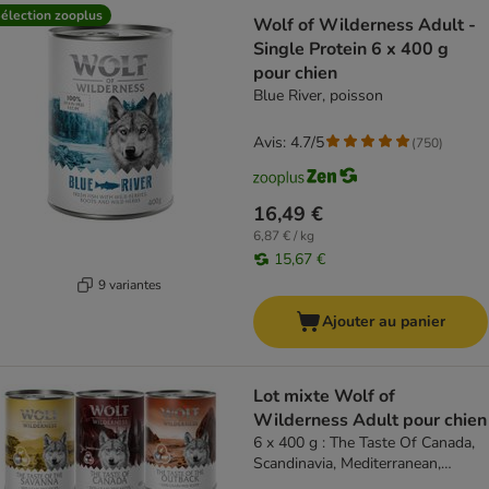
élection zooplus
Wolf of Wilderness Adult -
Single Protein 6 x 400 g
pour chien
Blue River, poisson
Avis: 4.7/5
(
750
)
16,49 €
6,87 € / kg
15,67 €
9 variantes
Ajouter au panier
Lot mixte Wolf of
Wilderness Adult pour chien
6 x 400 g : The Taste Of Canada,
Scandinavia, Mediterranean,
Outback, Savanna