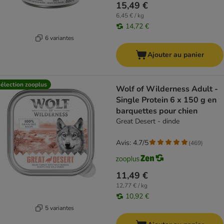
15,49 €
6,45 € / kg
14,72 €
6 variantes
Ajouter au panier
élection zooplus
Wolf of Wilderness Adult -
Single Protein 6 x 150 g en
barquettes pour chien
Great Desert - dinde
Avis: 4.7/5
(
469
)
11,49 €
12,77 € / kg
10,92 €
5 variantes