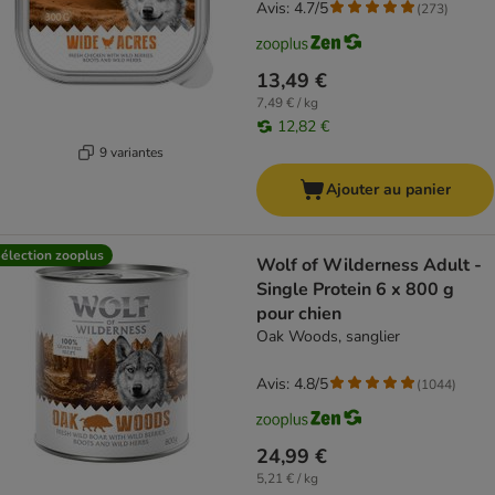
Avis: 4.7/5
(
273
)
13,49 €
7,49 € / kg
12,82 €
9 variantes
Ajouter au panier
élection zooplus
Wolf of Wilderness Adult -
Single Protein 6 x 800 g
pour chien
Oak Woods, sanglier
Avis: 4.8/5
(
1044
)
24,99 €
5,21 € / kg