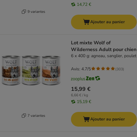
14,72 €
9 variantes
Ajouter au panier
Lot mixte Wolf of
Wilderness Adult pour chien
6 x 400 g: agneau, sanglier, poulet
Avis: 4.7/5
(
303
)
15,99 €
6,66 € / kg
15,19 €
7 variantes
Ajouter au panier