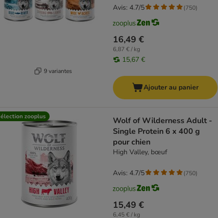
Avis: 4.7/5
(
750
)
16,49 €
6,87 € / kg
15,67 €
9 variantes
Ajouter au panier
élection zooplus
Wolf of Wilderness Adult -
Single Protein 6 x 400 g
pour chien
High Valley, bœuf
Avis: 4.7/5
(
750
)
15,49 €
6,45 € / kg