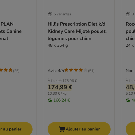
5 variantes
3 
 PLAN
Hill's Prescription Diet k/d
Roc
ets Canine
Kidney Care Mijoté poulet,
poul
enal
légumes pour chien
chi
48 x 354 g
24 x
Avis: 4/5
Non 
(
25
)
(
51
)
À l'unité
175,96 €
À l'un
174,99 €
48,
10,30 € / kg
5,10 €
166,24 €
4
r au panier
Ajouter au panier