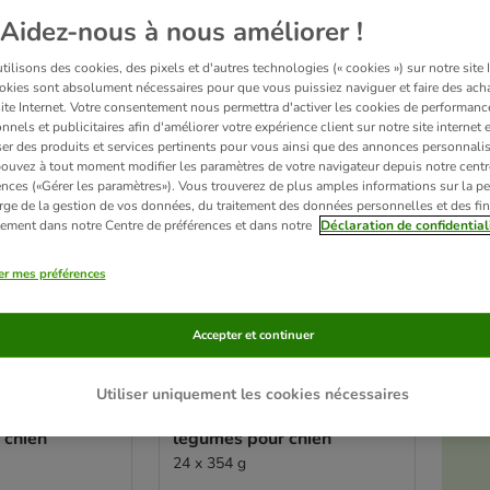
Aidez-nous à nous améliorer !
ve been changed
ilisons des cookies, des pixels et d'autres technologies (« cookies ») sur notre site I
okies sont absolument nécessaires pour que vous puissiez naviguer et faire des acha
site Internet. Votre consentement nous permettra d'activer les cookies de performanc
nnels et publicitaires afin d'améliorer votre expérience client sur notre site internet 
er des produits et services pertinents pour vous ainsi que des annonces personnalis
ouvez à tout moment modifier les paramètres de votre navigateur depuis notre centr
ences («Gérer les paramètres»). Vous trouverez de plus amples informations sur la p
rge de la gestion de vos données, du traitement des données personnelles et des fin
itement dans notre Centre de préférences et dans notre
Déclaration de confidential
er mes préférences
Accepter et continuer
5 variantes
é
ption Diet k/d
Hill's Prescription Diet k/d
Utiliser uniquement les cookies nécessaires
ijoté poulet,
Kidney Care Mijoté poulet,
 chien
légumes pour chien
24 x 354 g