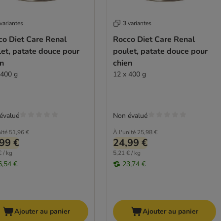
variantes
3 variantes
co Diet Care Renal
Rocco Diet Care Renal
et, patate douce pour
poulet, patate douce pour
en
chien
 400 g
12 x 400 g
évalué
Non évalué
ité
51,96 €
À l'unité
25,98 €
99 €
24,99 €
 / kg
5,21 € / kg
6,54 €
23,74 €
Ajouter au panier
Ajouter au panier