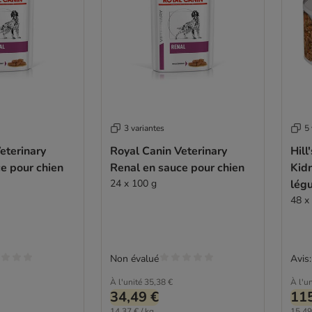
3 variantes
5 
eterinary
Royal Canin Veterinary
Hill
e pour chien
Renal en sauce pour chien
Kidn
24 x 100 g
lég
48 x
Non évalué
Avis:
À l'unité
35,38 €
À l'un
34,49 €
115
14,37 € / kg
15,49