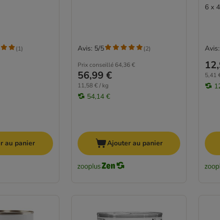
6 x 
Avis: 5/5
Avis:
(
1
)
(
2
)
12,
Prix conseillé
64,36 €
56,99 €
5,41 €
11,58 € / kg
1
54,14 €
r au panier
Ajouter au panier