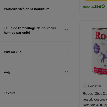
Saucisses
Sans céréales
Particularités de la nourriture
Sans sucres
Senior
Surpoids et obésité
Taille de l’emballage de nourriture
Troubles gastro-intestinaux
humide par unité
Prix au kilo
Avis
3 variantes
Texture
Rocco Diet C
bœuf, cœurs 
potiron 400 g