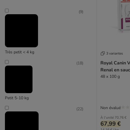
James Wellbeloved
Josera
(
9
)
Josidog
Lily's Kitchen
Lukullus
Nature's Variety
Natural Trainer
Forza10 Active Line Dog
MjaMjam
Très petit < 4 kg
3 variantes
Mac's
(
14
)
Royal Canin V
(
18
)
Magnusson
Renal en sauc
Monge
48 x 100 g
Pedigree
Prolife
Purbello
Petit 5-10 kg
Purina One
Non évalué
(
22
)
PURINA PRO PLAN Veterinary Diets
Hill's Prescription Diet
Purizon
À l'unité
70,76 €
(
6
)
67,99 €
RINTI
14,16 € / kg