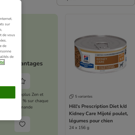
nternet.
ts sur
e,
et de vous
ées.
e de
ersonne
alités de
Vos avantages
ité
Activez zooplus Zen et
5 variantes
conomisez 5 % sur chaque
Hill's Prescription Diet k/d
commande
Kidney Care Mijoté poulet,
légumes pour chien
24 x 156 g