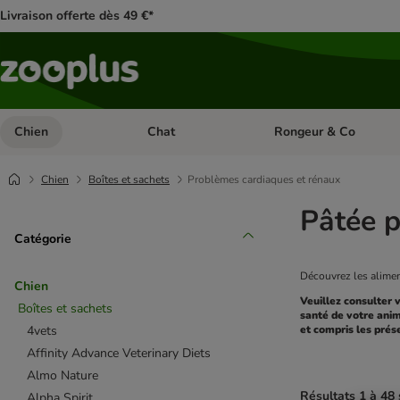
Livraison offerte dès 49 €*
Chien
Chat
Rongeur & Co
Dérouler les catégories: Chien
Dérouler les catégories: 
Chien
Boîtes et sachets
Problèmes cardiaques et rénaux
Pâtée p
Catégorie
Découvrez les alimen
Chien
Veuillez consulter 
Boîtes et sachets
santé de votre anim
4vets
et compris les prés
Affinity Advance Veterinary Diets
Almo Nature
Résultats 1 à 48 
Alpha Spirit