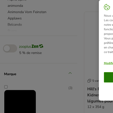
animonda
product items ha
Animonda Vom Feinsten
Nous ut
Applaws
Les co
Belcando
notre 
fonctio
Burns
propos
Butcher's
Vous p
préfér
Bugbell
en cha
Bozita
ce tra
5 % de remise
Briantos
Brit
Modifi
Calibra Dog Life
Marque
Carnilove
5 variantes
Cesar
Concept for Life VET
(
3
)
Hill's Prescri
Crave
Kidney Care M
Dolina Noteci
légumes pour
Dog's Love
12 x 354 g
Doggy Dog