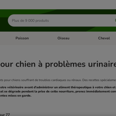
Rechercher
des
produits
Poisson
Oiseau
Cheval
Chat
Dérouler les catégories: Rongeur & Co
Dérouler les catégories: Poisson
Dérouler les 
our chien à problèmes urinair
ts pour chiens souffrant de troubles cardiaques ou rénaux. Des recettes spécialeme
votre vétérinaire avant d'administrer un aliment thérapeutique à votre chien et
al se dégrade pendant la prise de cette nourriture, prenez immédiatement conta
entes mises en garde.
sur 77