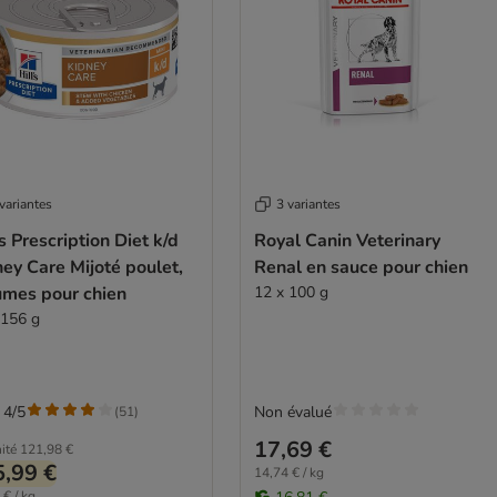
variantes
3 variantes
's Prescription Diet k/d
Royal Canin Veterinary
ey Care Mijoté poulet,
Renal en sauce pour chien
umes pour chien
12 x 100 g
 156 g
 4/5
Non évalué
(
51
)
17,69 €
ité
121,98 €
,99 €
14,74 € / kg
 € / kg