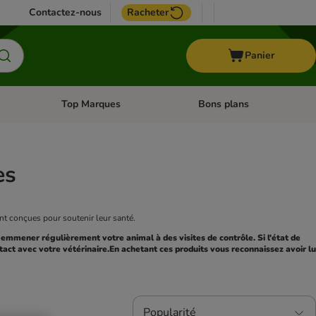
Contactez-nous
Racheter
Panier
Top Marques
Bons plans
catégories: Oiseau
Dérouler les catégories: Cheval
Dérouler les catégories: Top
es
nt conçues pour soutenir leur santé.
 emmener régulièrement votre animal à des visites de contrôle. Si l'état de 
ct avec votre vétérinaire.En achetant ces produits vous reconnaissez avoir lu 
Popularité