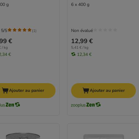
400 g
6 x 400 g
 5/5
Non évalué
(
1
)
99 €
12,99 €
 / kg
5,41 € / kg
2,34 €
12,34 €
Ajouter au panier
Ajouter au panier