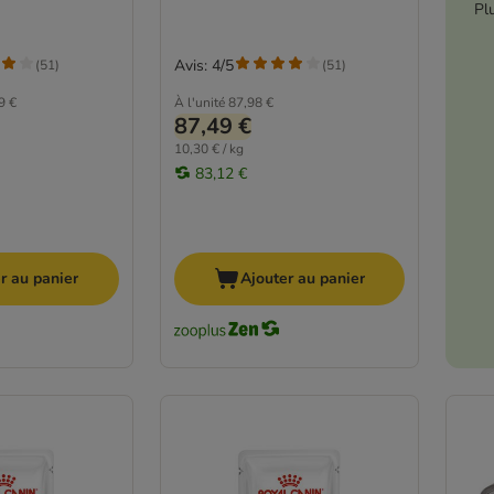
Pl
Avis: 4/5
(
51
)
(
51
)
9 €
À l'unité
87,98 €
87,49 €
10,30 € / kg
83,12 €
r au panier
Ajouter au panier