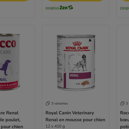
3 variantes
3 
are Renal
Royal Canin Veterinary
Roc
de poulet,
Renal en mousse pour chien
bœu
 pour chien
12 x 410 g
poti