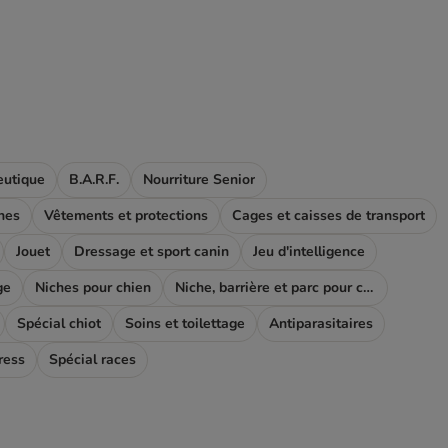
eutique
B.A.R.F.
Nourriture Senior
nes
Vêtements et protections
Cages et caisses de transport
Jouet
Dressage et sport canin
Jeu d'intelligence
ge
Niches pour chien
Niche, barrière et parc pour chien
Spécial chiot
Soins et toilettage
Antiparasitaires
ress
Spécial races