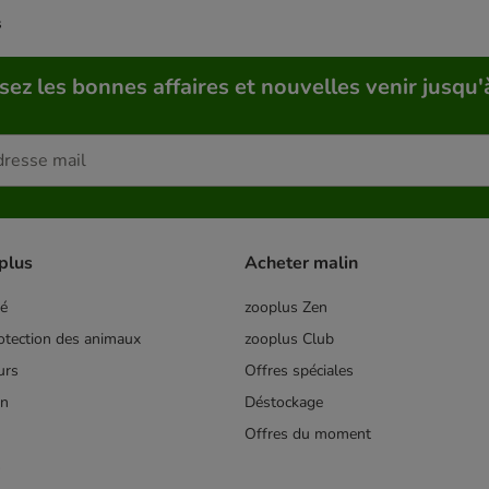
s
sez les bonnes affaires et nouvelles venir jusqu'
plus
Acheter malin
té
zooplus Zen
tection des animaux
zooplus Club
urs
Offres spéciales
on
Déstockage
Offres du moment
s