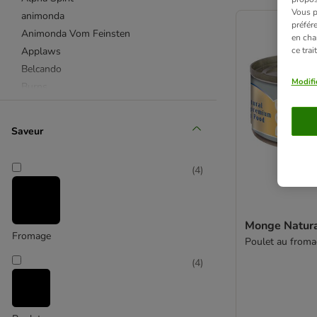
product items ha
Vous p
animonda
préfér
Animonda Vom Feinsten
en cha
Applaws
ce tra
Belcando
Modifi
Burns
Butcher's
Bugbell
Saveur
Bozita
Briantos
(
4
)
Brit
Calibra Dog Life
Carnilove
Monge Natura
Cesar
Fromage
Poulet au from
Concept for Life VET
(
4
)
Crave
Dolina Noteci
Dog's Love
Doggy Dog