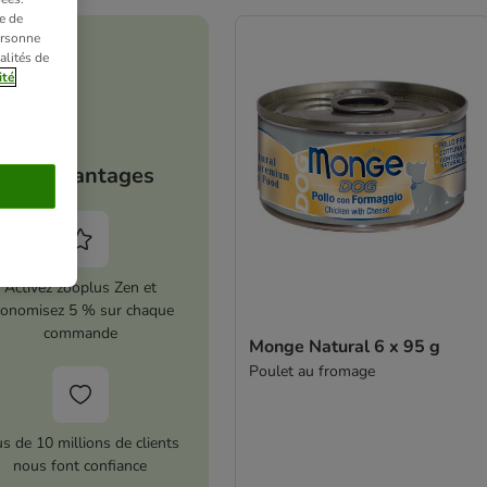
e de
ersonne
alités de
ité
Vos avantages
Activez zooplus Zen et
conomisez 5 % sur chaque
commande
Monge Natural 6 x 95 g
Poulet au fromage
us de 10 millions de clients
nous font confiance