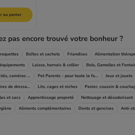
r au panier
ez pas encore trouvé votre bonheur ?
roquettes
Boîtes et sachets
Friandises
Alimentation thérap
 équipements
Laisse, harnais & collier
Bols, Gamelles et Fontai
Produits connectés, caméras et GPS
Pet Parents - pour toute la famille
Jeux et jouets
Autres accessoires de dressage
Lits, cages et niches
Panier, coussin & coucha
les et sacs
Apprentissage propreté
Nettoyage et désodorisant
ygiène
Aliments complémentaires
Dents et gencives
Anti-st