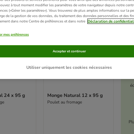
ve been changed
ouvez à tout moment modifier les paramètres de votre navigateur depuis notre centr
ences («Gérer les paramètres»). Vous trouverez de plus amples informations sur la p
rge de la gestion de vos données, du traitement des données personnelles et des fin
itement dans notre Centre de préférences et dans notre
Déclaration de confidential
er mes préférences
Accepter et continuer
Utiliser uniquement les cookies nécessaires
é
l 24 x 95 g
Monge Natural 12 x 95 g
age
Poulet au fromage
Pl