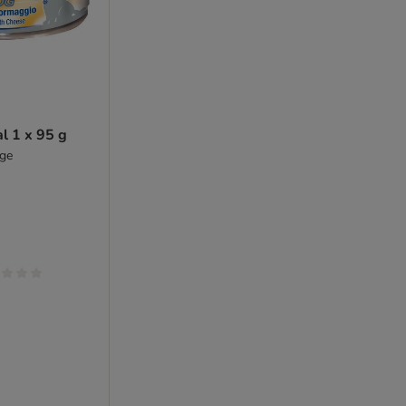
l 1 x 95 g
age