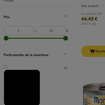
Poulet
Edgard & Cooper
Non évalué
Encore
À l'unité
47,76 €
Prix
Eukanuba
44,49 €
FetteBeute
19,51 € / kg
Fleischeslust
―
€
Forthglade
Forza10
Friskies
Ajoute
GranataPet
Particularités de la nourriture
Greenwoods
Grau
(
4
)
Happy Dog
Hardys
Herrmann's
Hill's Prescription Diet
Hill's Science Plan
Integra animonda