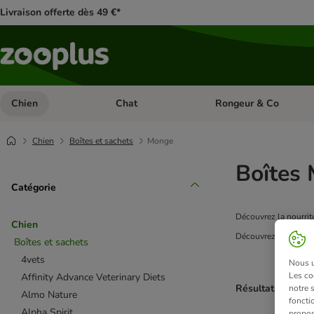
Livraison offerte dès 49 €*
Chien
Chat
Rongeur & Co
Dérouler les catégories: Chien
Dérouler les catégories: 
Chien
Boîtes et sachets
Monge
Boîtes 
Catégorie
Découvrez la nourrit
Chien
Découvrez aussi tout
Boîtes et sachets
4vets
Nous ut
Les co
Affinity Advance Veterinary Diets
Résultats 1 à 4 s
notre 
Almo Nature
fonctio
Alpha Spirit
propos