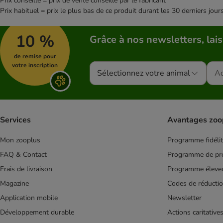
Prix conseillé = prix de vente conseillé par le fabricant
WOW
Prix habituel = prix le plus bas de ce produit durant les 30 derniers jour
Yarrah (boîtes bio)
Ziwi Peak
10 %
Grâce à nos newsletters, lais
Adulte
Aliments bio
de remise pour
Aliments sans gluten
votre inscription
Sélectionnez votre animal
Aliments végétariens
Allergies & intolérances
Chien actif
Chien stérilisé
Services
Avantages zoo
Diabète
Monoprotéine
Mon zooplus
Programme fidéli
Petit chien
FAQ & Contact
Programme de pro
Plaque dentaire et tartre
Frais de livraison
Programme éleve
Problèmes dermatologiques
Magazine
Codes de réducti
Problèmes cardiaques et rénaux
Application mobile
Newsletter
Problèmes articulaires
Développement durable
Actions caritative
Riche en viande