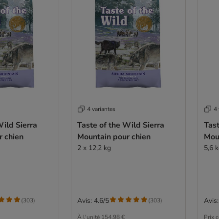
4 variantes
4 
Wild Sierra
Taste of the Wild Sierra
Tast
r chien
Mountain pour chien
Mou
2 x 12,2 kg
5,6 
Avis: 4.6/5
Avis:
(
303
)
(
303
)
À l'unité
154,98 €
Prix 