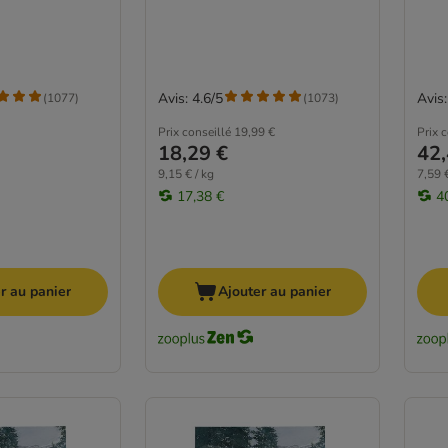
Avis: 4.6/5
Avis:
(
1077
)
(
1073
)
Prix conseillé
19,99 €
Prix 
18,29 €
42,
9,15 € / kg
7,59 €
17,38 €
4
r au panier
Ajouter au panier