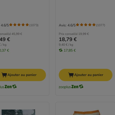
 4.6/5
Avis: 4.6/5
(
1073
)
(
1077
)
conseillé
45,99 €
Prix conseillé
19,99 €
49 €
18,79 €
 / kg
9,40 € / kg
0,37 €
17,85 €
Ajouter au panier
Ajouter au panier