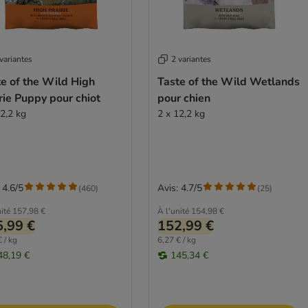
variantes
2 variantes
e of the Wild High
Taste of the Wild Wetlands
rie Puppy pour chiot
pour chien
12,2 kg
2 x 12,2 kg
 4.6/5
Avis: 4.7/5
(
460
)
(
25
)
ité
157,98 €
À l'unité
154,98 €
,99 €
152,99 €
 / kg
6,27 € / kg
48,19 €
145,34 €