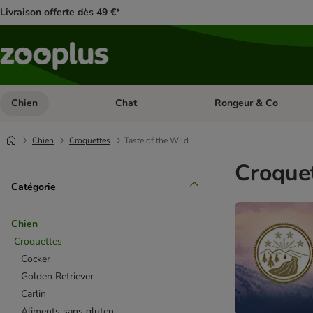
Livraison offerte dès 49 €*
Chien
Chat
Rongeur & Co
Dérouler les catégories: Chien
Dérouler les catégories: 
Chien
Croquettes
Taste of the Wild
Croquet
Catégorie
Chien
Croquettes
Cocker
Golden Retriever
Carlin
Aliments sans gluten