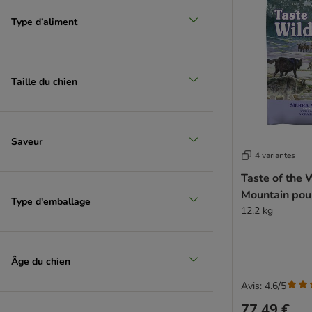
Hill's Prescription Diet
IAMS
Type d’aliment
Isegrim
James Wellbeloved
Lupo Sensitiv
Taille du chien
Magnussons
Markus-Mühle
MERA
Saveur
Monge
4 variantes
Natura Diet
Taste of the 
Natural Greatness
Mountain pou
Nature's Variety
Type d'emballage
12,2 kg
Natural Trainer
Nutrivet
Opti Life (Versele Laga)
Âge du chien
Optimanova
Pedigree
Avis: 4.6/5
PERFECT FIT
77,49 €