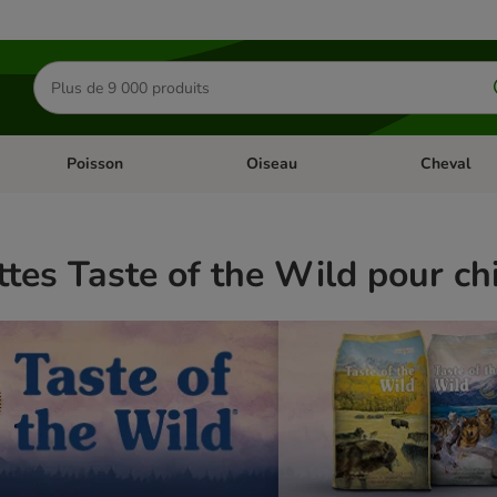
Rechercher
des
produits
Poisson
Oiseau
Cheval
Chat
Dérouler les catégories: Rongeur & Co
Dérouler les catégories: Poisson
Dérouler les 
tes Taste of the Wild pour ch