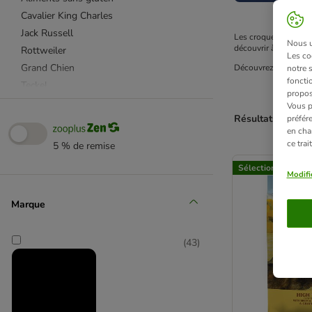
Cavalier King Charles
Jack Russell
Les croquettes Taste 
Nous ut
découvrir à votre ani
Rottweiler
Les co
Grand Chien
Découvrez aussi tout
notre 
fonctio
Teckel
propos
Beagle
Vous p
Résultats 1 à 48 
préfér
Boxer
en cha
Problèmes hépatiques
ce tra
5 % de remise
product items ha
Spitz Nain
Sélection zooplus
Riche en viande
Modifi
Caniche
Marque
Small et Mini Breed
Staffordshire Bull Terrier
Brit
(
43
)
Labrador Retriever
Yorkshire Terrier
Shih Tzu
Affinity Advance Veterinary Diets