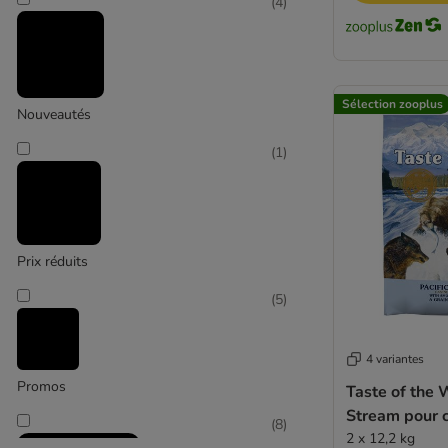
Affinity Libra
(
4
)
Almo Nature
Alpha Spirit
animonda Integra
Taste of the Wild Prey
Applaws
Sélection zooplus
Nouveautés
Arion
Diabète
(
1
)
Belcando
Beneful
Bewi Dog
Bonzo
Prix réduits
Bozita
(
5
)
Bozita Robur
Brekkies
Burns
4 variantes
Calibra
Promos
Taste of the 
Carnilove
Stream pour 
(
8
)
Cavom
2 x 12,2 kg