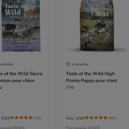
variantes
4 variantes
e of the Wild Sierra
Taste of the Wild High
ntain pour chien
Prairie Puppy pour chiot
kg
2 kg
 4.6/5
Avis: 4.6/5
(
303
)
(
460
)
conseillé
45,99 €
Prix conseillé
20,99 €