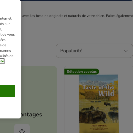
es, en accord avec les besoins originels et naturels de votre chien. Faites également 
nternet.
ts sur
e,
et de vous
ées.
e de
Popularité
ersonne
alités de
ité
Sélection zooplus
Vos avantages