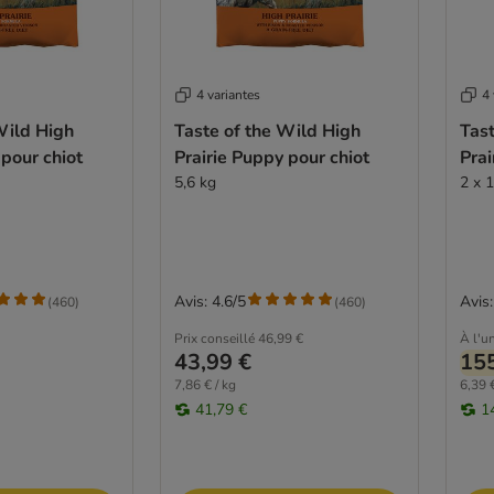
4 variantes
4 
Wild High
Taste of the Wild High
Tast
 pour chiot
Prairie Puppy pour chiot
Prai
5,6 kg
2 x 
Avis: 4.6/5
Avis:
(
460
)
(
460
)
Prix conseillé
46,99 €
À l'un
43,99 €
155
7,86 € / kg
6,39 €
41,79 €
1