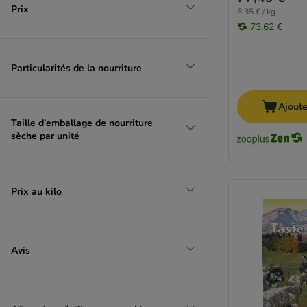
Pitti Boris
Prix
6,35 € / kg
Primal
73,62 €
Dog Chow
Friskies
Particularités de la nourriture
PURINA ONE
PURINA PRO PLAN Veterinary Diets
Ajoute
RINTI
Taille d’emballage de nourriture
Rosie's Farm
sèche par unité
Royal Canin Club / Selection
Royal Canin Veterinary
Simpsons Premium
Prix au kilo
Smølke
SPECIFIC
Trovet
Ultima
Avis
Virbac Veterinary HPM
Wiejska Zagroda
WOW