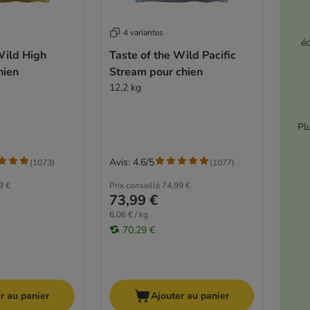
4 variantes
é
Wild High
Taste of the Wild Pacific
hien
Stream pour chien
12,2 kg
Pl
Avis: 4.6/5
(
1073
)
(
1077
)
9 €
Prix conseillé
74,99 €
73,99 €
6,06 € / kg
70,29 €
r au panier
Ajouter au panier