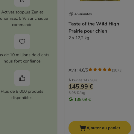
Activez zooplus Zen et
4 variantes
conomisez 5 % sur chaque
Taste of the Wild High
commande
Prairie pour chien
2 x 12,2 kg
us de 10 millions de clients
nous font confiance
Avis: 4.6/5
(
1073
)
À l'unité
147,98 €
145,99 €
Plus de 8 000 produits
5,98 € / kg
disponibles
138,69 €
Ajouter au panier