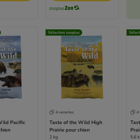
Sélection zooplus
Sélec
4 variantes
4 
Wild Pacific
Taste of the Wild High
Tast
chien
Prairie pour chien
Prai
2 kg
5,6 