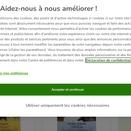
Aidez-nous à nous améliorer !
of the Wild offrent une alimentation authentique, naturelle, équilibrée et sans céréal
ilisons des cookies, des pixels et d'autres technologies (« cookies ») sur notre site I
mal les 
aliments humides Taste of the Wild
 !
okies sont absolument nécessaires pour que vous puissiez naviguer et faire des acha
es les 
meilleures marques de croquettes pour chien
 disponibles sur Zooplus !
site Internet. Votre consentement nous permettra d'activer les cookies de performanc
nnels et publicitaires afin d'améliorer votre expérience client sur notre site internet 
er des produits et services pertinents pour vous ainsi que des annonces personnalis
ouvez à tout moment modifier les paramètres de votre navigateur depuis notre centr
sur 71
ences («Gérer les paramètres»). Vous trouverez de plus amples informations sur la p
rge de la gestion de vos données, du traitement des données personnelles et des fin
itement dans notre Centre de préférences et dans notre
Déclaration de confidential
ve been changed
Sélection zooplus
er mes préférences
Accepter et continuer
Utiliser uniquement les cookies nécessaires