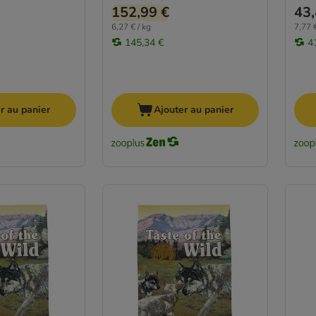
152,99 €
43,
6,27 € / kg
7,77 €
145,34 €
4
r au panier
Ajouter au panier