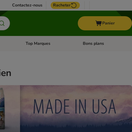
Contactez-nous
Racheter
Panier
Top Marques
Bons plans
catégories: Oiseau
Dérouler les catégories: Cheval
Dérouler les catégories: Top
ien