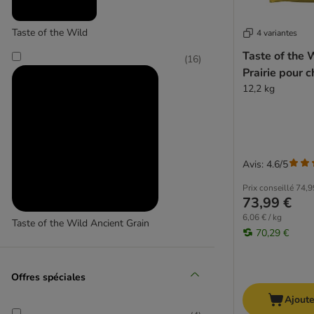
Berger Allemand
Taste of the Wild
4 variantes
bosch
Briantos
Taste of the 
(
16
)
Concept for Life
Prairie pour c
Eukanuba
12,2 kg
Hill's Science Plan
Josera
Lukullus
PURINA PRO PLAN
Avis: 4.6/5
Purizon
Prix conseillé
74,9
Rocco
73,99 €
Royal Canin Breed
6,06 € / kg
Taste of the Wild Ancient Grain
Royal Canin CARE Nutrition
70,29 €
Royal Canin Size
(
12
)
Taste of the Wild
Offres spéciales
Wolf of Wilderness
Affinity Advance
Ajoute