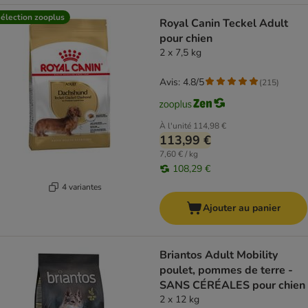
élection zooplus
Royal Canin Teckel Adult
pour chien
2 x 7,5 kg
Avis: 4.8/5
(
215
)
À l'unité
114,98 €
113,99 €
7,60 € / kg
108,29 €
4 variantes
Ajouter au panier
Briantos Adult Mobility
poulet, pommes de terre -
SANS CÉRÉALES pour chien
2 x 12 kg