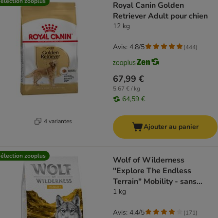
élection zooplus
Royal Canin Golden
Retriever Adult pour chien
12 kg
Avis: 4.8/5
(
444
)
67,99 €
5,67 € / kg
64,59 €
4 variantes
Ajouter au panier
élection zooplus
Wolf of Wilderness
"Explore The Endless
Terrain" Mobility - sans
céréales
1 kg
Avis: 4.4/5
(
171
)