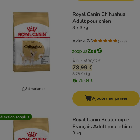
Royal Canin Chihuahua
Adult pour chien
3 x 3 kg
Avis: 4.7/5
(
333
)
À l'unité
80,97 €
78,99 €
8,78 € / kg
75,04 €
4 variantes
Ajouter au panier
élection zooplus
Royal Canin Bouledogue
Français Adult pour chien
3 kg