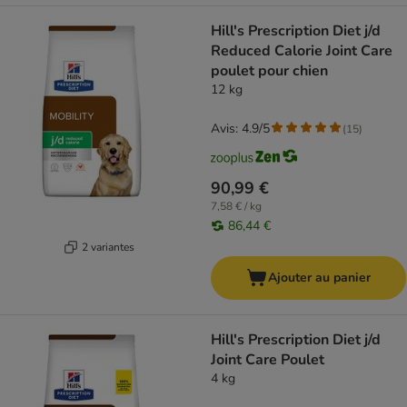
Hill's Prescription Diet j/d
Reduced Calorie Joint Care
poulet pour chien
12 kg
Avis: 4.9/5
(
15
)
90,99 €
7,58 € / kg
86,44 €
2 variantes
Ajouter au panier
Hill's Prescription Diet j/d
Joint Care Poulet
4 kg