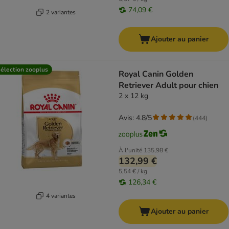
74,09 €
2 variantes
Ajouter au panier
élection zooplus
Royal Canin Golden
Retriever Adult pour chien
2 x 12 kg
Avis: 4.8/5
(
444
)
À l'unité
135,98 €
132,99 €
5,54 € / kg
126,34 €
4 variantes
Ajouter au panier