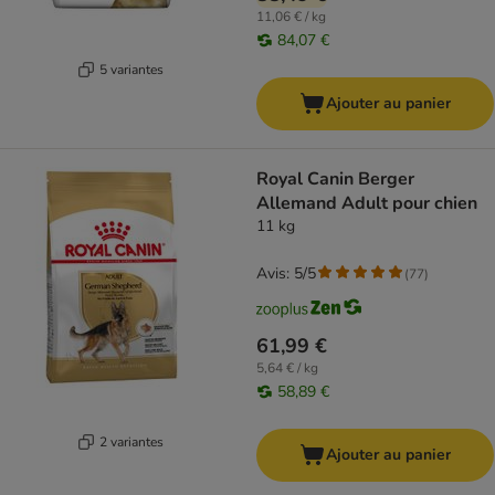
11,06 € / kg
84,07 €
5 variantes
Ajouter au panier
Royal Canin Berger
Allemand Adult pour chien
11 kg
Avis: 5/5
(
77
)
61,99 €
5,64 € / kg
58,89 €
2 variantes
Ajouter au panier