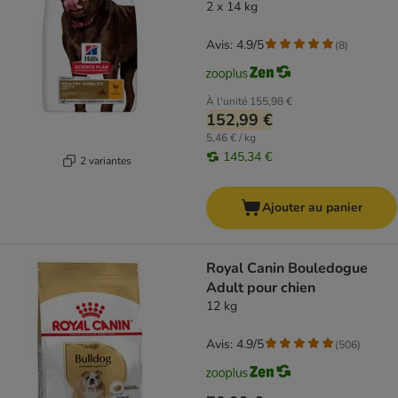
2 x 14 kg
Avis: 4.9/5
(
8
)
À l'unité
155,98 €
152,99 €
5,46 € / kg
145,34 €
2 variantes
Ajouter au panier
Royal Canin Bouledogue
Adult pour chien
12 kg
Avis: 4.9/5
(
506
)