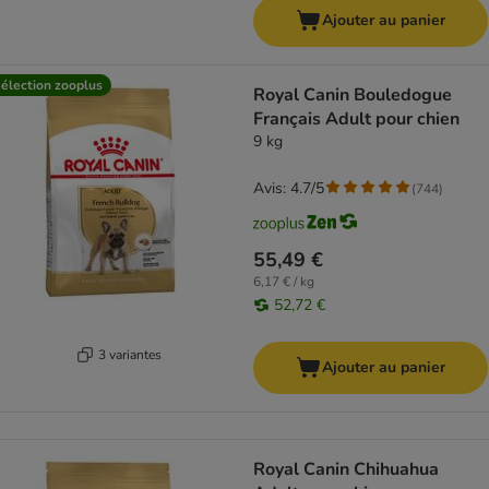
Ajouter au panier
élection zooplus
Royal Canin Bouledogue
Français Adult pour chien
9 kg
Avis: 4.7/5
(
744
)
55,49 €
6,17 € / kg
52,72 €
3 variantes
Ajouter au panier
Royal Canin Chihuahua