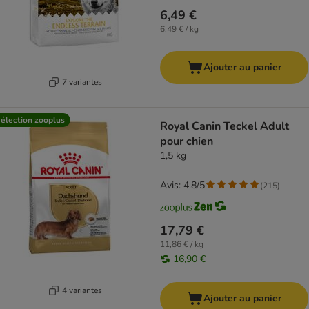
6,49 €
6,49 € / kg
Ajouter au panier
7 variantes
élection zooplus
Royal Canin Teckel Adult
pour chien
1,5 kg
Avis: 4.8/5
(
215
)
17,79 €
11,86 € / kg
16,90 €
4 variantes
Ajouter au panier