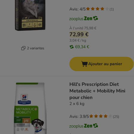
Avis: 4/5
(
1
)
À l'unité
75,98 €
72,99 €
3,04 € / kg
69,34 €
2 variantes
Ajouter au panier
Hill's Prescription Diet
Metabolic + Mobility Mini
pour chien
2 x 6 kg
Avis: 3.9/5
(
25
)