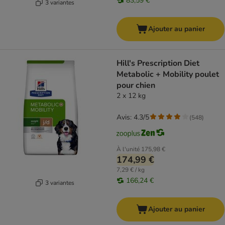
83,59 €
3 variantes
Ajouter au panier
Hill's Prescription Diet
Metabolic + Mobility poulet
pour chien
2 x 12 kg
Avis: 4.3/5
(
548
)
À l'unité
175,98 €
174,99 €
7,29 € / kg
166,24 €
3 variantes
Ajouter au panier