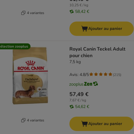
10,25 € / kg
58,42 €
4 variantes
Ajouter au panier
élection zooplus
Royal Canin Teckel Adult
pour chien
7,5 kg
Avis: 4.8/5
(
215
)
57,49 €
7,67 € / kg
54,62 €
4 variantes
Ajouter au panier