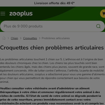
Livraison offerte dès 49 €*
Menu
Rechercher
des
produits
Chien
Croquettes
Problèmes articulaires
Croquettes chien problèmes articulaires
Les problèmes articulaires touchent 1 chien sur 5. L’arthrose est à l'origine de bien 
des douleurs chroniques chez le chien. Les chiens les plus touchés sont bien 
entendu les chiens âgés, mais des chiens plus jeunes, souvent de grande race, sont 
également concernés. Afin de lutter contre l'arthrose, l'arthrite, la perte de mobilité 
et les douleurs articulaires, zooplus a sélectionné pour vous une gamme d'aliments 
pour chien qui vous permettront de répondre correctement aux besoins de votre 
animal.
Veuillez consulter votre vétérinaire avant d'administrer un aliment 
thérapeutique à votre chien et emmener régulièrement votre animal à des 
visites de contrôle. Si l'état de santé de votre animal se dégrade pendant la 
prise de cette nourriture, prenez immédiatement contact avec votre 
vétérinaire.En achetant ces produits vous reconnaissez avoir lu et compris les 