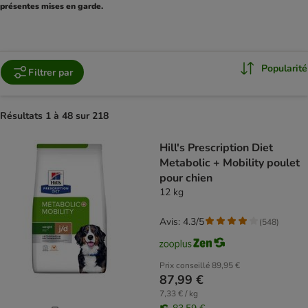
présentes mises en garde.
Popularité
Filtrer par
Résultats 1 à 48 sur 218
product items have been changed
Hill's Prescription Diet
Metabolic + Mobility poulet
pour chien
12 kg
Avis: 4.3/5
(
548
)
Prix conseillé
89,95 €
87,99 €
7,33 € / kg