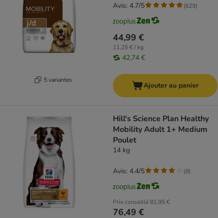
Avis: 4.7/5
(
629
)
44,99 €
11,25 € / kg
42,74 €
5 variantes
Ajouter au panier
Hill's Science Plan Healthy
Mobility Adult 1+ Medium
Poulet
14 kg
Avis: 4.4/5
(
8
)
Prix conseillé
81,95 €
76,49 €