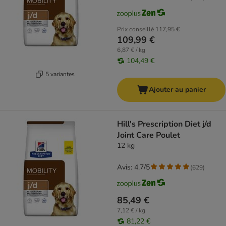
Prix conseillé
117,95 €
109,99 €
6,87 € / kg
104,49 €
5 variantes
Ajouter au panier
Hill's Prescription Diet j/d
Joint Care Poulet
12 kg
Avis: 4.7/5
(
629
)
85,49 €
7,12 € / kg
81,22 €