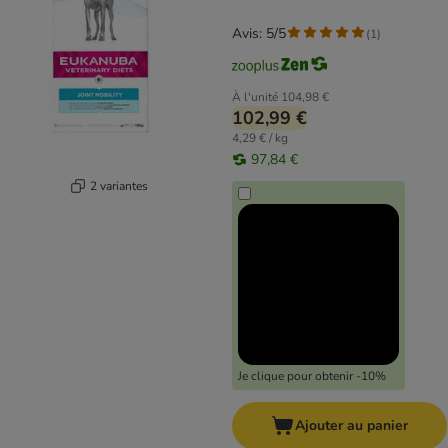
Avis: 5/5
(
1
)
À l'unité
104,98 €
102,99 €
4,29 € / kg
97,84 €
2 variantes
Je clique pour obtenir -10%
Ajouter au panier