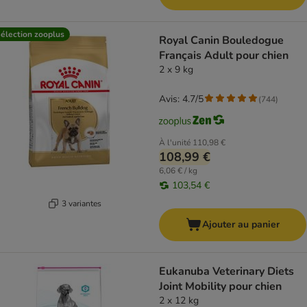
élection zooplus
Royal Canin Bouledogue
Français Adult pour chien
2 x 9 kg
Avis: 4.7/5
(
744
)
À l'unité
110,98 €
108,99 €
6,06 € / kg
103,54 €
3 variantes
Ajouter au panier
Eukanuba Veterinary Diets
Joint Mobility pour chien
2 x 12 kg