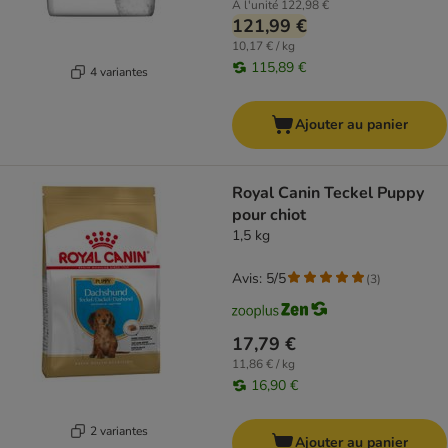
À l'unité
122,98 €
121,99 €
10,17 € / kg
115,89 €
4 variantes
Ajouter au panier
Royal Canin Teckel Puppy
pour chiot
1,5 kg
Avis: 5/5
(
3
)
17,79 €
11,86 € / kg
16,90 €
2 variantes
Ajouter au panier