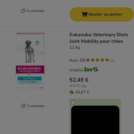
5 variantes
Ajouter au panier
Eukanuba Veterinary Diets
Joint Mobility pour chien
12 kg
Avis: 5/5
(
1
)
52,49 €
4,37 € / kg
49,87 €
2 variantes