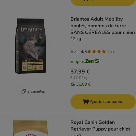
Briantos Adult Mobility
poulet, pommes de terre -
SANS CÉRÉALES pour chien
12 kg
Avis: 4/5
(
1
)
37,99 €
3,17 € / kg
36,09 €
2 variantes
Ajouter au panier
Royal Canin Golden
Retriever Puppy pour chiot
12 kg