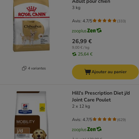
Adult pour chien
3 kg
Avis: 4.7/5
(
333
)
26,99 €
9,00 € / kg
25,64 €
4 variantes
Ajouter au panier
Hill's Prescription Diet j/d
Joint Care Poulet
2 x 12 kg
Avis: 4.7/5
(
629
)