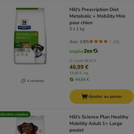
Hill's Prescription Diet
Metabolic + Mobility Mini
pour chien
3 x 1 kg
Avis: 3.9/5
(
25
)
À l'unité
48,57 €
46,99 €
15,66 € / kg
44,64 €
4 variantes
Ajouter au panier
élection zooplus
Hill's Science Plan Healthy
Mobility Adult 1+ Large
poulet