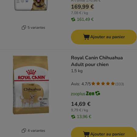
À l'unité
170,98 €
169,99 €
7,08 € / kg
161,49 €
5 variantes
Ajouter au panier
Royal Canin Chihuahua
Adult pour chien
1,5 kg
Avis: 4.7/5
(
333
)
14,69 €
9,79 € / kg
13,96 €
4 variantes
Ajouter au panier