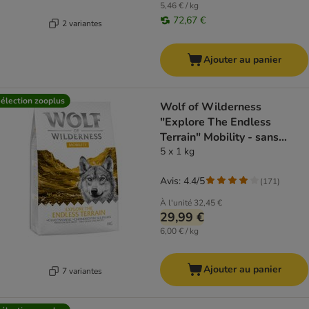
5,46 € / kg
72,67 €
2 variantes
Ajouter au panier
élection zooplus
Wolf of Wilderness
"Explore The Endless
Terrain" Mobility - sans
céréales
5 x 1 kg
Avis: 4.4/5
(
171
)
À l'unité
32,45 €
29,99 €
6,00 € / kg
Ajouter au panier
7 variantes