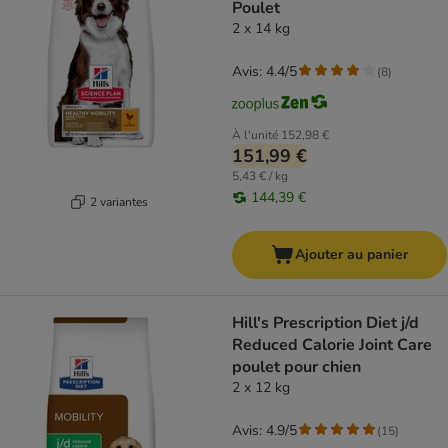
Poulet
2 x 14 kg
Avis: 4.4/5
(
8
)
À l'unité
152,98 €
151,99 €
5,43 € / kg
144,39 €
2 variantes
Ajouter au panier
Hill's Prescription Diet j/d
Reduced Calorie Joint Care
poulet pour chien
2 x 12 kg
Avis: 4.9/5
(
15
)