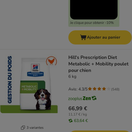
Je clique pour obtenir -10%
Ajouter au panier
Hill's Prescription Diet
Metabolic + Mobility poulet
pour chien
6 kg
Avis: 4.3/5
(
548
)
66,99 €
11,17 € / kg
63,64 €
3 variantes