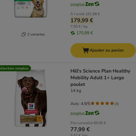
À l'unité
181,98 €
179,99 €
7,50 € / kg
170,99 €
2 variantes
Ajouter au panier
élection zooplus
Hill's Science Plan Healthy
Mobility Adult 1+ Large
poulet
14 kg
Avis: 4.9/5
(
8
)
Prix conseillé
89,95 €
77,99 €
5,57 € / kg