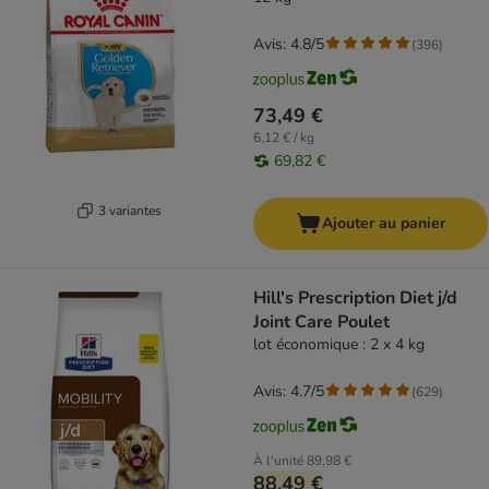
Avis: 4.8/5
(
396
)
73,49 €
6,12 € / kg
69,82 €
3 variantes
Ajouter au panier
Hill's Prescription Diet j/d
Joint Care Poulet
lot économique : 2 x 4 kg
Avis: 4.7/5
(
629
)
À l'unité
89,98 €
88,49 €