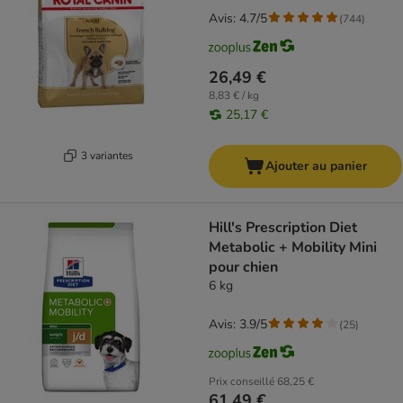
Avis: 4.7/5
(
744
)
26,49 €
8,83 € / kg
25,17 €
3 variantes
Ajouter au panier
Hill's Prescription Diet
Metabolic + Mobility Mini
pour chien
6 kg
Avis: 3.9/5
(
25
)
Prix conseillé
68,25 €
61,49 €