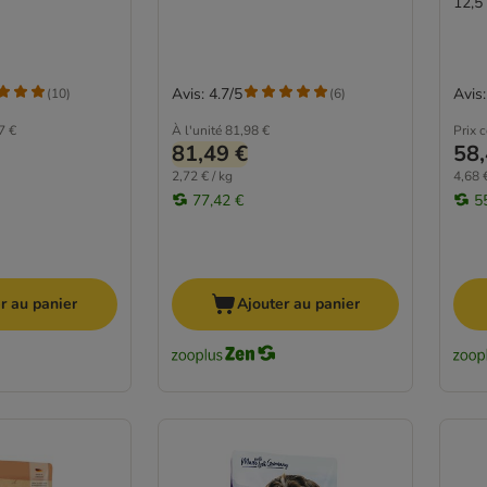
12,5
Avis: 4.7/5
Avis:
(
10
)
(
6
)
7 €
À l'unité
81,98 €
Prix 
81,49 €
58,
2,72 € / kg
4,68 €
77,42 €
5
r au panier
Ajouter au panier