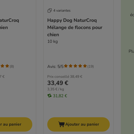
4 variantes
é
aturCroq
Happy Dog NaturCroq
hien
Mélange de flocons pour
chien
10 kg
Pl
Avis: 5/5
(
8
)
(
19
)
7 €
Prix conseillé
38,49 €
33,49 €
3,35 € / kg
31,82 €
r au panier
Ajouter au panier