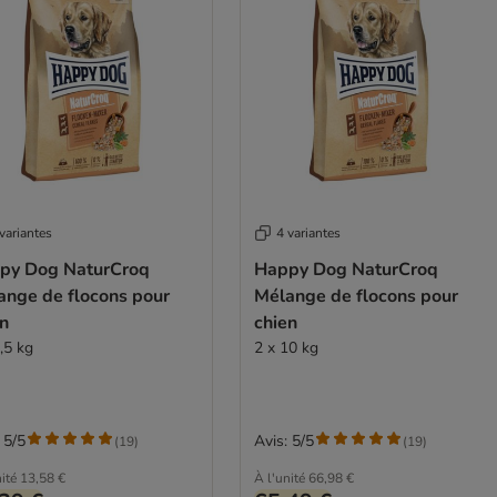
variantes
4 variantes
py Dog NaturCroq
Happy Dog NaturCroq
ange de flocons pour
Mélange de flocons pour
en
chien
,5 kg
2 x 10 kg
 5/5
Avis: 5/5
(
19
)
(
19
)
ité
13,58 €
À l'unité
66,98 €