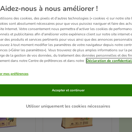
Aidez-nous à nous améliorer !
ilisons des cookies, des pixels et d'autres technologies (« cookies ») sur notre site I
 Dog Supreme renforcent le métabolisme de votre chien et présentent une digestibili
okies sont absolument nécessaires pour que vous puissiez naviguer et faire des acha
llement saines.
Découvrez également les
croquettes Happy Dog NaturCroq
et la
nou
site Internet. Votre consentement nous permettra d'activer les cookies de performanc
nnels et publicitaires afin d'améliorer votre expérience client sur notre site internet 
er des produits et services pertinents pour vous ainsi que des annonces personnalis
ouvez à tout moment modifier les paramètres de votre navigateur depuis notre centr
sur 141
ences («Gérer les paramètres»). Vous trouverez de plus amples informations sur la p
rge de la gestion de vos données, du traitement des données personnelles et des fin
ve been changed
itement dans notre Centre de préférences et dans notre
Déclaration de confidential
er mes préférences
Accepter et continuer
Utiliser uniquement les cookies nécessaires