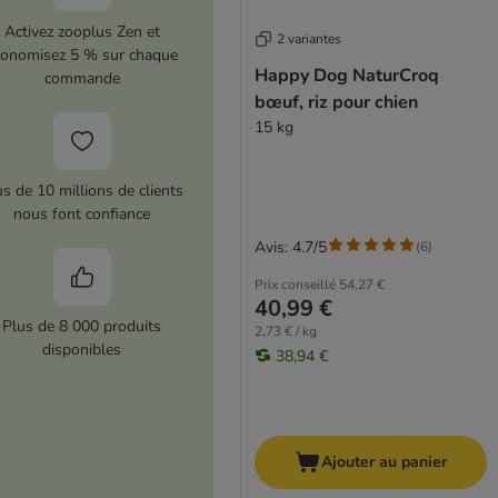
Activez zooplus Zen et
2 variantes
conomisez 5 % sur chaque
Happy Dog NaturCroq
commande
bœuf, riz pour chien
15 kg
us de 10 millions de clients
nous font confiance
Avis: 4.7/5
(
6
)
Prix conseillé
54,27 €
40,99 €
Plus de 8 000 produits
2,73 € / kg
disponibles
38,94 €
Ajouter au panier