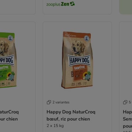
2 variantes
5 
aturCroq
Happy Dog NaturCroq
Hap
our chien
bœuf, riz pour chien
Sen
2 x 15 kg
pour