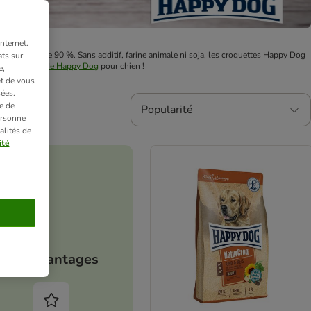
nternet.
té de plus de 90 %. Sans additif, farine animale ni soja, les croquettes Happy Dog
ts sur
rriture humide Happy Dog
pour chien !
e,
et de vous
ées.
e de
Popularité
ersonne
alités de
ité
Vos avantages