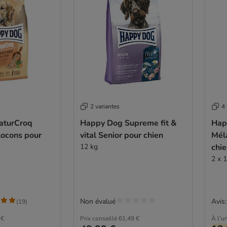
2 variantes
4 
aturCroq
Happy Dog Supreme fit &
Hap
locons pour
vital Senior pour chien
Mél
12 kg
chi
2 x 1
Non évalué
Avis:
(
19
)
 €
Prix conseillé
61,49 €
À l'un