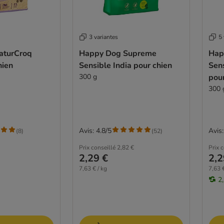
3 variantes
5 
aturCroq
Happy Dog Supreme
Hap
hien
Sensible India pour chien
Sen
300 g
pour
300 
Avis: 4.8/5
Avis:
(
8
)
(
52
)
Prix conseillé
2,82 €
Prix 
2,29 €
2,2
7,63 € / kg
7,63 €
2