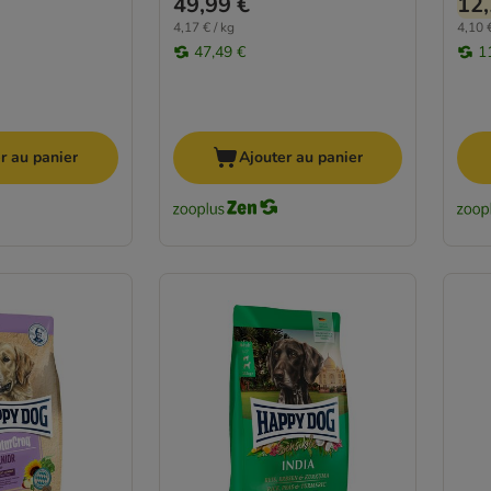
49,99 €
12,
4,17 € / kg
4,10 €
47,49 €
1
r au panier
Ajouter au panier