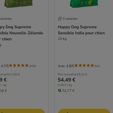
variantes
3 variantes
py Dog Supreme
Happy Dog Supreme
sible Nouvelle-Zélande
Sensible India pour chien
 chien
10 kg
g
 4.7/5
Avis: 4.8/5
(
458
)
(
52
)
conseillé
2,82 €
Prix conseillé
63,32 €
9 €
54,49 €
 / kg
5,45 € / kg
,18 €
51,77 €