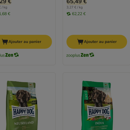
29 €
65,49 €
 / kg
3,27 € / kg
1,68 €
62,22 €
Ajouter au panier
Ajouter au panier