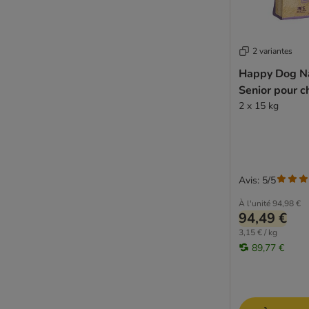
Yarrah (croquettes bio)
Ziwi Peak
Adulte
2 variantes
Aliments bio
Happy Dog N
Allergies & intolérances
Senior pour c
Aliments végétariens
2 x 15 kg
Bouledogue français
Chihuahua
Chien actif
Chien âgé
Chien stérilisé
Avis: 5/5
Chiot
À l'unité
94,98 €
Monoprotéine
94,49 €
Plaque dentaire et tartre
3,15 € / kg
Problèmes articulaires
89,77 €
Problèmes rénaux
Problèmes dermatologiques
Sans céréales