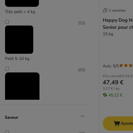
Berger Allemand
2 variantes
Très petit < 4 kg
bosch
Happy Dog N
Briantos
(
52
)
Senior pour c
Concept for Life
15 kg
Eukanuba
Hill's Science Plan
Josera
Petit 5-10 kg
Lukullus
Avis: 5/5
PURINA PRO PLAN
(
65
)
Purizon
Prix conseillé
54,2
47,49 €
Rocco
3,17 € / kg
Royal Canin Breed
45,12 €
Royal Canin CARE Nutrition
Royal Canin Size
Taste of the Wild
Moyen 11-25 kg
Saveur
Wolf of Wilderness
(
65
)
Ajoute
Affinity Advance