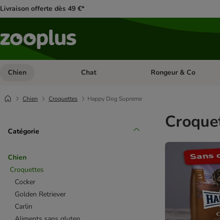
Livraison offerte dès 49 €*
Chien
Chat
Rongeur & Co
Dérouler les catégories: Chien
Dérouler les catégories: 
Chien
Croquettes
Happy Dog Supreme
Croque
Catégorie
Chien
Croquettes
Cocker
Golden Retriever
Carlin
Aliments sans gluten