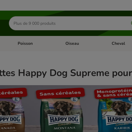
Rechercher
des
produits
Poisson
Oiseau
Cheval
Chat
Dérouler les catégories: Rongeur & Co
Dérouler les catégories: Poisson
Dérouler les 
ttes Happy Dog Supreme pour