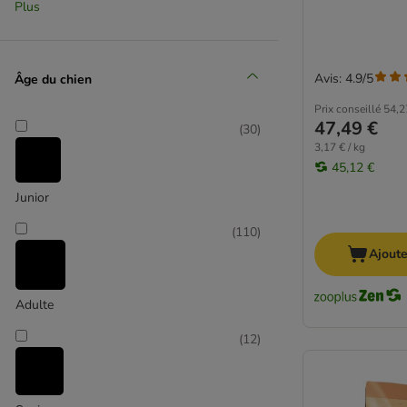
Chappi
Plus
(
3
)
Concept for Life Veterinary Diet
Crave
Dingo
Avis: 4.9/5
Âge du chien
Dog's Love
Légumes
Prix conseillé
54,2
Edgard & Cooper
47,49 €
(
30
)
(
39
)
Eukanuba Veterinary Diets
3,17 € / kg
Exclusion
45,12 €
Farmina
Junior
Fitmin
Poisson
Fokker
(
110
)
Forza10
Ajoute
Frolic
GranataPet
Adulte
Green Petfood
(
12
)
Greenwoods
Happy Dog NaturCroq
Happy Dog Supreme