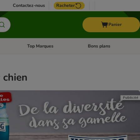
Contactez-nous
Racheter
Panier
Top Marques
Bons plans
catégories: Oiseau
Dérouler les catégories: Cheval
Dérouler les catégories: Top
 chien