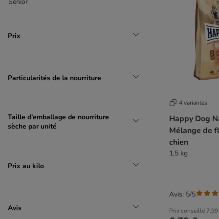
Senior
Hill's Prescription Diet
IAMS
Isegrim
Prix
James Wellbeloved
Lupo Sensitiv
Magnussons
Markus-Mühle
Particularités de la nourriture
MERA
Monge
4 variantes
Natura Diet
Taille d’emballage de nourriture
Happy Dog N
Natural Greatness
sèche par unité
Mélange de f
Nature's Variety
chien
Natural Trainer
1,5 kg
Nutrivet
Prix au kilo
Opti Life (Versele Laga)
Optimanova
Avis: 5/5
Pedigree
Avis
PERFECT FIT
Prix conseillé
7,99