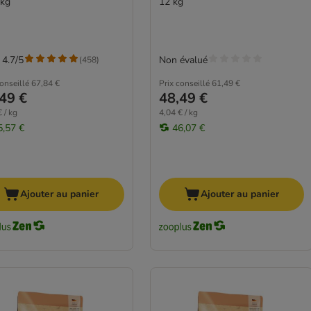
 kg
12 kg
 4.7/5
Non évalué
(
458
)
conseillé
67,84 €
Prix conseillé
61,49 €
49 €
48,49 €
 / kg
4,04 € / kg
5,57 €
46,07 €
Ajouter au panier
Ajouter au panier