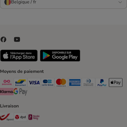
Belgique / fr
Moyens de paiement
Payconiq Payment Method
bancontact Payment Method
Visa Payment Method
carte bleue Payment Method
Master card Payment Method
American express Payment Meth
Diners club Payment Met
Paypal Payment 
Apple Pa
Klarna Payment Method
Google Pay Payment Method
Livraison
Bpost Shipping Method
DPD Shipping Method
Mondial relay Shipping Method