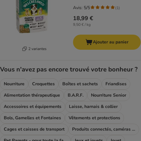
Avis: 5/5
(
1
)
18,99 €
9,50 € / kg
Ajouter au panier
2 variantes
Vous n'avez pas encore trouvé votre bonheur ?
Nourriture
Croquettes
Boîtes et sachets
Friandises
Alimentation thérapeutique
B.A.R.F.
Nourriture Senior
Accessoires et équipements
Laisse, harnais & collier
Bols, Gamelles et Fontaines
Vêtements et protections
Cages et caisses de transport
Produits connectés, caméras et GPS
Pet Parents - pour toute la famille
Jeux et jouets
Jouet