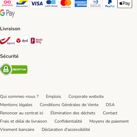
Payconiq Payment Method
bancontact Payment Method
Visa Payment Method
carte bleue Payment Method
Master card Payment Method
American express Payment Meth
Diners club Payment Met
Paypal Payment 
Apple Pa
Google Pay Payment Method
Livraison
Bpost Shipping Method
DPD Shipping Method
Mondial relay Shipping Method
Sécurité
Security
Qui sommes-nous ?
Emplois
Corporate website
Mentions légales
Conditions Générales de Vente
DSA
Renoncer au contrat ici
Élimination des déchets
Contact
Frais et délai de livraison
Confidentialité
Moyens de paiement
Virement bancaire
Déclaration d'accessibilité