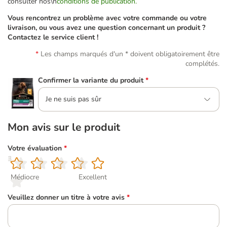
consulter nos\n
conditions de publication.
Vous rencontrez un problème avec votre commande ou votre
livraison, ou vous avez une question concernant un produit ?
Contactez le service client !
Les champs marqués d'un * doivent obligatoirement être
complétés.
Confirmer la variante du produit
*
Je ne suis pas sûr
Mon avis sur le produit
Votre évaluation
*
1
2
3
4
5
Médiocre
Excellent
Veuillez donner un titre à votre avis
*