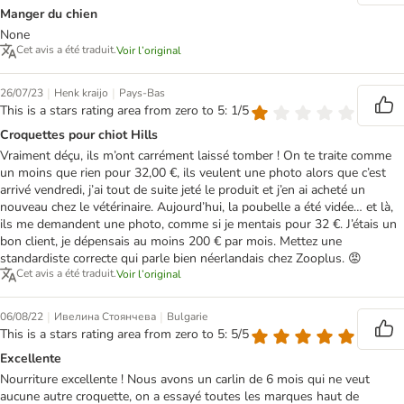
Manger du chien
None
Cet avis a été traduit.
Voir l’original
|
|
26/07/23
Henk kraijo
Pays-Bas
This is a stars rating area from zero to 5: 1/5
Croquettes pour chiot Hills
Vraiment déçu, ils m’ont carrément laissé tomber ! On te traite comme
un moins que rien pour 32,00 €, ils veulent une photo alors que c’est
arrivé vendredi, j’ai tout de suite jeté le produit et j’en ai acheté un
nouveau chez le vétérinaire. Aujourd’hui, la poubelle a été vidée… et là,
ils me demandent une photo, comme si je mentais pour 32 €. J’étais un
bon client, je dépensais au moins 200 € par mois. Mettez une
standardiste correcte qui parle bien néerlandais chez Zooplus. 😡
Cet avis a été traduit.
Voir l’original
|
|
06/08/22
Ивелина Стоянчева
Bulgarie
This is a stars rating area from zero to 5: 5/5
Excellente
Nourriture excellente ! Nous avons un carlin de 6 mois qui ne veut
aucune autre croquette, on a essayé toutes les marques haut de