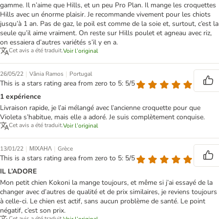
gamme. Il n’aime que Hills, et un peu Pro Plan. Il mange les croquettes
Hills avec un énorme plaisir. Je recommande vivement pour les chiots
jusqu’à 1 an. Pas de gaz, le poil est comme de la soie et, surtout, c’est la
seule qu’il aime vraiment. On reste sur Hills poulet et agneau avec riz,
on essaiera d’autres variétés s’il y en a.
Cet avis a été traduit.
Voir l’original
|
|
26/05/22
Vânia Ramos
Portugal
This is a stars rating area from zero to 5: 5/5
1 expérience
Livraison rapide, je l’ai mélangé avec l’ancienne croquette pour que
Violeta s’habitue, mais elle a adoré. Je suis complètement conquise.
Cet avis a été traduit.
Voir l’original
|
|
13/01/22
ΜΙΧΑΗΛ
Grèce
This is a stars rating area from zero to 5: 5/5
IL L’ADORE
Mon petit chien Kokoni la mange toujours, et même si j’ai essayé de la
changer avec d’autres de qualité et de prix similaires, je reviens toujours
à celle-ci. Le chien est actif, sans aucun problème de santé. Le point
négatif, c’est son prix.
Cet avis a été traduit.