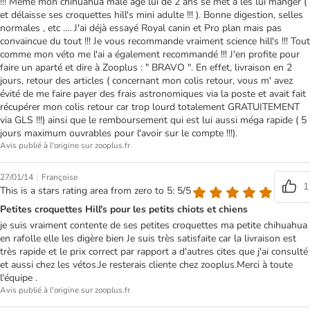
!!! Même mon chihuahua mâle âgé lui de 2 ans se met à les lui manger (
et délaisse ses croquettes hill's mini adulte !!! ). Bonne digestion, selles
normales , etc .... J'ai déjà essayé Royal canin et Pro plan mais pas
convaincue du tout !!! Je vous recommande vraiment science hill's !!! Tout
comme mon véto me l'ai a également recommandé !!! J'en profite pour
faire un aparté et dire à Zooplus : " BRAVO ". En effet, livraison en 2
jours, retour des articles ( concernant mon colis retour, vous m' avez
évité de me faire payer des frais astronomiques via la poste et avait fait
récupérer mon colis retour car trop lourd totalement GRATUITEMENT
via GLS !!!) ainsi que le remboursement qui est lui aussi méga rapide ( 5
jours maximum ouvrables pour l'avoir sur le compte !!!).
Avis publié à l'origine sur zooplus.fr
|
27/01/14
Françoise
1
This is a stars rating area from zero to 5: 5/5
Petites croquettes Hill's pour les petits chiots et chiens
je suis vraiment contente de ses petites croquettes ma petite chihuahua
en rafolle elle les digère bien Je suis très satisfaite car la livraison est
très rapide et le prix correct par rapport a d'autres cites que j'ai consulté
et aussi chez les vétos.Je resterais cliente chez zooplus.Merci à toute
l'équipe .
Avis publié à l'origine sur zooplus.fr