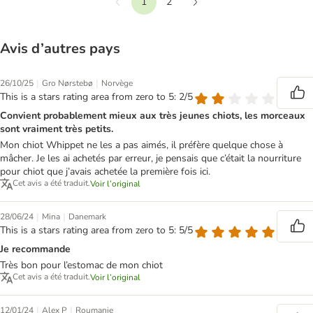
1
2
Précédent
Suivant
Avis d’autres pays
|
|
26/10/25
Gro Nørstebø
Norvège
This is a stars rating area from zero to 5: 2/5
Convient probablement mieux aux très jeunes chiots, les morceaux
sont vraiment très petits.
Mon chiot Whippet ne les a pas aimés, il préfère quelque chose à
mâcher. Je les ai achetés par erreur, je pensais que c’était la nourriture
pour chiot que j’avais achetée la première fois ici.
Cet avis a été traduit.
Voir l’original
|
|
28/06/24
Mina
Danemark
This is a stars rating area from zero to 5: 5/5
Je recommande
Très bon pour l’estomac de mon chiot
Cet avis a été traduit.
Voir l’original
|
|
12/01/24
Alex P
Roumanie