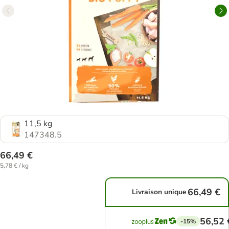
11,5 kg
147348.5
66,49 €
5,78 € / kg
66,49 €
Livraison unique
56,52 
-15%