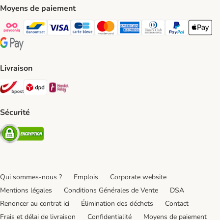
Moyens de paiement
Payconiq Payment Method
bancontact Payment Method
Visa Payment Method
carte bleue Payment Method
Master card Payment Method
American express Payment Meth
Diners club Payment Met
Paypal Payment 
Apple Pa
Google Pay Payment Method
Livraison
Bpost Shipping Method
DPD Shipping Method
Mondial relay Shipping Method
Sécurité
Security
Qui sommes-nous ?
Emplois
Corporate website
Mentions légales
Conditions Générales de Vente
DSA
Renoncer au contrat ici
Élimination des déchets
Contact
Frais et délai de livraison
Confidentialité
Moyens de paiement