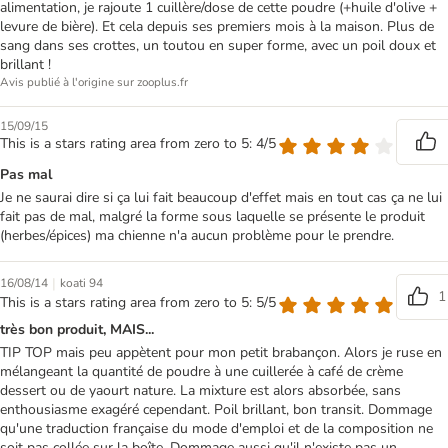
alimentation, je rajoute 1 cuillère/dose de cette poudre (+huile d'olive +
levure de bière). Et cela depuis ses premiers mois à la maison. Plus de
sang dans ses crottes, un toutou en super forme, avec un poil doux et
brillant !
Avis publié à l'origine sur zooplus.fr
15/09/15
This is a stars rating area from zero to 5: 4/5
Pas mal
Je ne saurai dire si ça lui fait beaucoup d'effet mais en tout cas ça ne lui
fait pas de mal, malgré la forme sous laquelle se présente le produit
(herbes/épices) ma chienne n'a aucun problème pour le prendre.
|
16/08/14
koati 94
1
This is a stars rating area from zero to 5: 5/5
très bon produit, MAIS...
TIP TOP mais peu appètent pour mon petit brabançon. Alors je ruse en
mélangeant la quantité de poudre à une cuillerée à café de crème
dessert ou de yaourt nature. La mixture est alors absorbée, sans
enthousiasme exagéré cependant. Poil brillant, bon transit. Dommage
qu'une traduction française du mode d'emploi et de la composition ne
soit pas collée sur la boîte. Dommage aussi qu'il n'existe pas un