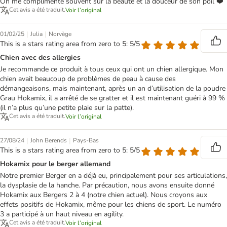
On me complimente souvent sur la beauté et la douceur de son poil ❤️
Cet avis a été traduit.
Voir l’original
|
|
01/02/25
Julia
Norvège
This is a stars rating area from zero to 5: 5/5
Chien avec des allergies
Je recommande ce produit à tous ceux qui ont un chien allergique. Mon
chien avait beaucoup de problèmes de peau à cause des
démangeaisons, mais maintenant, après un an d’utilisation de la poudre
Grau Hokamix, il a arrêté de se gratter et il est maintenant guéri à 99 %
(il n’a plus qu’une petite plaie sur la patte).
Cet avis a été traduit.
Voir l’original
|
|
27/08/24
John Berends
Pays-Bas
This is a stars rating area from zero to 5: 5/5
Hokamix pour le berger allemand
Notre premier Berger en a déjà eu, principalement pour ses articulations,
la dysplasie de la hanche. Par précaution, nous avons ensuite donné
Hokamix aux Bergers 2 à 4 (notre chien actuel). Nous croyons aux
effets positifs de Hokamix, même pour les chiens de sport. Le numéro
3 a participé à un haut niveau en agility.
Cet avis a été traduit.
Voir l’original