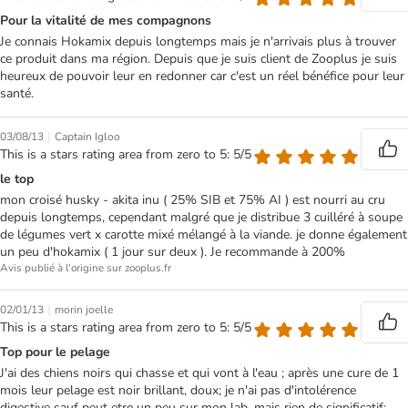
Pour la vitalité de mes compagnons
Je connais Hokamix depuis longtemps mais je n'arrivais plus à trouver
ce produit dans ma région. Depuis que je suis client de Zooplus je suis
heureux de pouvoir leur en redonner car c'est un réel bénéfice pour leur
santé.
|
03/08/13
Captain Igloo
This is a stars rating area from zero to 5: 5/5
le top
mon croisé husky - akita inu ( 25% SIB et 75% AI ) est nourri au cru
depuis longtemps, cependant malgré que je distribue 3 cuilléré à soupe
de légumes vert x carotte mixé mélangé à la viande. je donne également
un peu d'hokamix ( 1 jour sur deux ). Je recommande à 200%
Avis publié à l'origine sur zooplus.fr
|
02/01/13
morin joelle
This is a stars rating area from zero to 5: 5/5
Top pour le pelage
J'ai des chiens noirs qui chasse et qui vont à l'eau ; après une cure de 1
mois leur pelage est noir brillant, doux; je n'ai pas d'intolérence
digestive sauf peut etre un peu sur mon lab, mais rien de significatif;