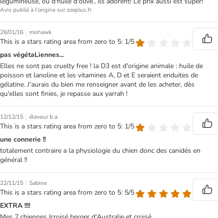
légumineuse, ou d'huile d'olive.. ils adorent! Le prix aussi est super!
Avis publié à l'origine sur zooplus.fr
|
26/01/16
mohawk
This is a stars rating area from zero to 5: 1/5
pas végétaLiennes...
Elles ne sont pas cruelty free ! la D3 est d'origine animale : huile de
poisson et lanoline et les vitamines A, D et E seraient enduites de
gélatine. J'aurais du bien me renseigner avant de les acheter, dès
qu'elles sont finies, je repasse aux yarrah !
|
12/12/15
éleveur b.a
This is a stars rating area from zero to 5: 1/5
une connerie !!
totalement contraire a la physiologie du chien donc des canidés en
général !!
|
22/11/15
Sabine
This is a stars rating area from zero to 5: 5/5
EXTRA !!!!
Mes 2 chiennes (croisé berger d'Australie et croisé