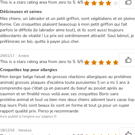
This is a stars rating area from zero to 5: 4/5
Délicieuses et saines
Mes chiens, un labrador et un petit griffon, sont végétaliens et en pleine
forme. Ces croquettes plaisent beaucoup à mon petit griffon qui fait
parfois le difficile (le labrador aime tout), et ils sont aussi toujours
débordants de vitalité ! Le prix est extrêmement attractif. Seul bémol, je
préfèrerais en bio, quitte à payer plus cher.
|
29/01/17
Ambre
This is a stars rating area from zero to 5: 5/5
Croquettes top pour allergies
Mon berger belge faisait de grosses réactions allergiques au protéines
animal( grosses plaques d'eczéma toute purulentes !) on a mi 1 ans à
comprendre que c'était ça en passant du bœuf au poulet après au
saumon et en finalité nous voilà avec ses croquettes Boris sans
protéine animal et tout va bien mes deux chiens adorent leurs cacas top
top leurs Poils sont beaux ils sont en forme et tout ça pour un super
rapport qualité prix. Perso je recommande
Avis publié à l'origine sur zooplus.fr
|
18/12/16
Vanessa