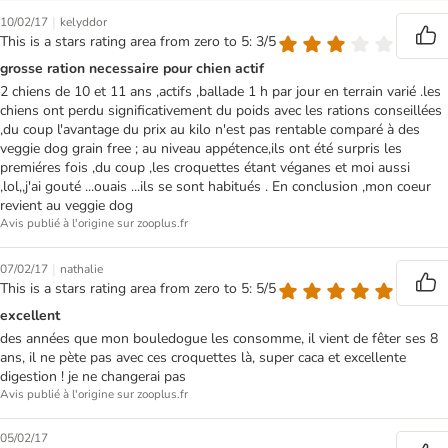
|
10/02/17
kelyddor
This is a stars rating area from zero to 5: 3/5
grosse ration necessaire pour chien actif
2 chiens de 10 et 11 ans ,actifs ,ballade 1 h par jour en terrain varié .les
chiens ont perdu significativement du poids avec les rations conseillées
,du coup l'avantage du prix au kilo n'est pas rentable comparé à des
veggie dog grain free ; au niveau appétence,ils ont été surpris les
premiéres fois ,du coup ,les croquettes étant véganes et moi aussi
,lol,,j'ai gouté ...ouais ...ils se sont habitués . En conclusion ,mon coeur
revient au veggie dog
Avis publié à l'origine sur zooplus.fr
|
07/02/17
nathalie
This is a stars rating area from zero to 5: 5/5
excellent
des années que mon bouledogue les consomme, il vient de fêter ses 8
ans, il ne pète pas avec ces croquettes là, super caca et excellente
digestion ! je ne changerai pas
Avis publié à l'origine sur zooplus.fr
05/02/17