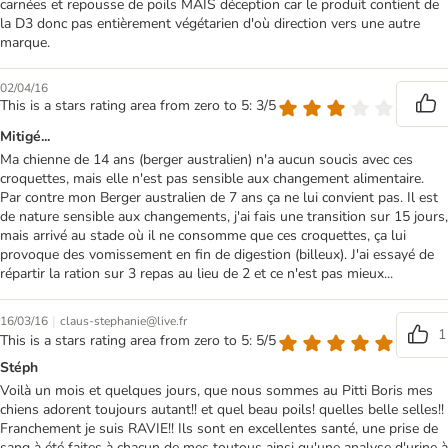
carnées et repousse de poils MAIS déception car le produit contient de
la D3 donc pas entièrement végétarien d'où direction vers une autre
marque.
02/04/16
This is a stars rating area from zero to 5: 3/5
Mitigé...
Ma chienne de 14 ans (berger australien) n'a aucun soucis avec ces
croquettes, mais elle n'est pas sensible aux changement alimentaire.
Par contre mon Berger australien de 7 ans ça ne lui convient pas. Il est
de nature sensible aux changements, j'ai fais une transition sur 15 jours,
mais arrivé au stade où il ne consomme que ces croquettes, ça lui
provoque des vomissement en fin de digestion (billeux). J'ai essayé de
répartir la ration sur 3 repas au lieu de 2 et ce n'est pas mieux...
|
16/03/16
claus-stephanie@live.fr
1
This is a stars rating area from zero to 5: 5/5
Stéph
Voilà un mois et quelques jours, que nous sommes au Pitti Boris mes
chiens adorent toujours autant!! et quel beau poils! quelles belle selles!!
Franchement je suis RAVIE!! Ils sont en excellentes santé, une prise de
sang à été faites à chacun de mes toutous ainsi qu'une analyse d'urine à