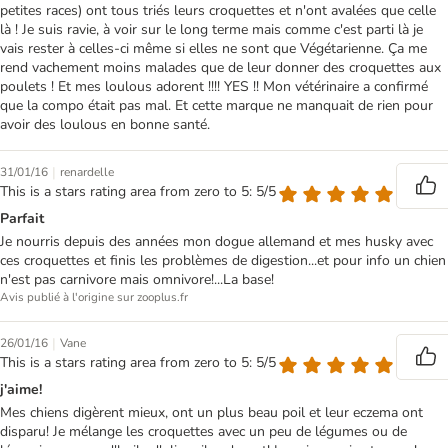
petites races) ont tous triés leurs croquettes et n'ont avalées que celle
là ! Je suis ravie, à voir sur le long terme mais comme c'est parti là je
vais rester à celles-ci même si elles ne sont que Végétarienne. Ça me
rend vachement moins malades que de leur donner des croquettes aux
poulets ! Et mes loulous adorent !!!! YES !! Mon vétérinaire a confirmé
que la compo était pas mal. Et cette marque ne manquait de rien pour
avoir des loulous en bonne santé.
|
31/01/16
renardelle
This is a stars rating area from zero to 5: 5/5
Parfait
Je nourris depuis des années mon dogue allemand et mes husky avec
ces croquettes et finis les problèmes de digestion...et pour info un chien
n'est pas carnivore mais omnivore!...La base!
Avis publié à l'origine sur zooplus.fr
|
26/01/16
Vane
This is a stars rating area from zero to 5: 5/5
j'aime!
Mes chiens digèrent mieux, ont un plus beau poil et leur eczema ont
disparu! Je mélange les croquettes avec un peu de légumes ou de