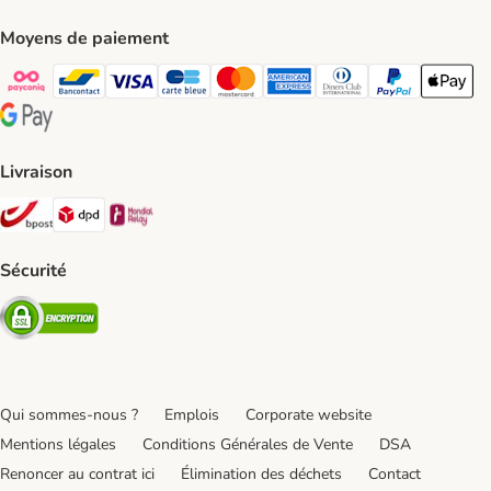
Moyens de paiement
Payconiq Payment Method
bancontact Payment Method
Visa Payment Method
carte bleue Payment Method
Master card Payment Method
American express Payment Meth
Diners club Payment Met
Paypal Payment 
Apple Pa
Google Pay Payment Method
Livraison
Bpost Shipping Method
DPD Shipping Method
Mondial relay Shipping Method
Sécurité
Security
Qui sommes-nous ?
Emplois
Corporate website
Mentions légales
Conditions Générales de Vente
DSA
Renoncer au contrat ici
Élimination des déchets
Contact