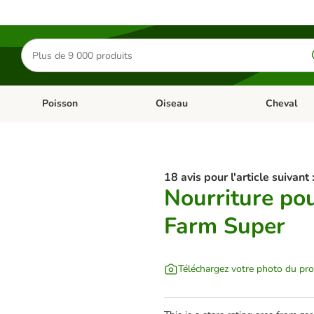
Rechercher
des
produits
Poisson
Oiseau
Cheval
Chat
Dérouler les catégories: Rongeur & Co
Dérouler les catégories: Poisson
Dérouler les 
18 avis pour l'article suivant 
Nourriture pou
Farm Super
Téléchargez votre photo du pro