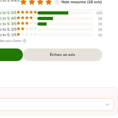
o to 5: 4.4/5
Note moyenne (18 avis)
o to 5: 5/5
(
10
)
o to 5: 4/5
(
5
)
o to 5: 3/5
(
3
)
o to 5: 2/5
(
0
)
o to 5: 1/5
(
0
)
des avis clients
Écrivez un avis