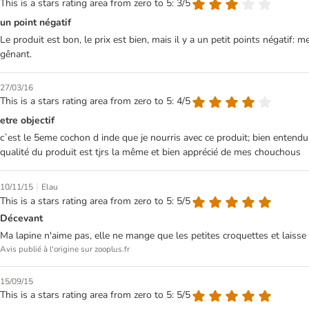
This is a stars rating area from zero to 5: 3/5
un point négatif
Le produit est bon, le prix est bien, mais il y a un petit points négatif: 
gênant.
27/03/16
This is a stars rating area from zero to 5: 4/5
etre objectif
c`est le 5eme cochon d inde que je nourris avec ce produit; bien entendu i
qualité du produit est tjrs la même et bien apprécié de mes chouchous
|
10/11/15
Elau
This is a stars rating area from zero to 5: 5/5
Décevant
Ma lapine n'aime pas, elle ne mange que les petites croquettes et laisse le
Avis publié à l'origine sur zooplus.fr
15/09/15
This is a stars rating area from zero to 5: 5/5