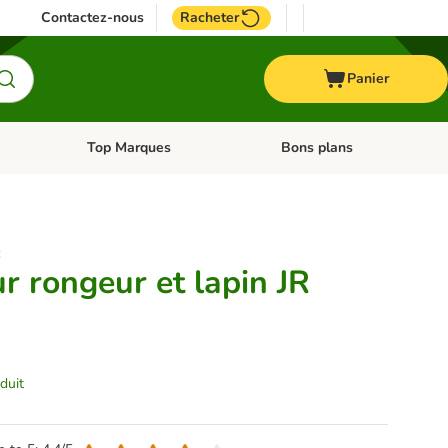
Contactez-nous
Racheter
Panier
Top Marques
Bons plans
catégories: Oiseau
Dérouler les catégories: Cheval
Dérouler les catégories: Top
:
r rongeur et lapin JR
duit