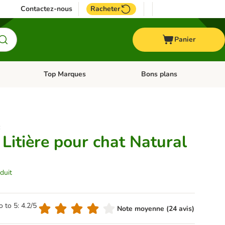
Contactez-nous
Racheter
Panier
Top Marques
Bons plans
catégories: Oiseau
Dérouler les catégories: Cheval
Dérouler les catégories: Top
:
Litière pour chat Natural
duit
o to 5: 4.2/5
Note moyenne (24 avis)