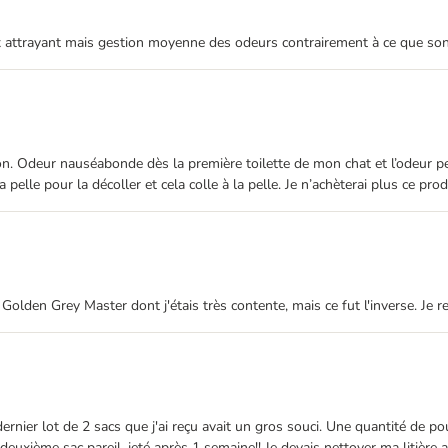
rix attrayant mais gestion moyenne des odeurs contrairement à ce que so
on. Odeur nauséabonde dès la première toilette de mon chat et l’odeur p
pelle pour la décoller et cela colle à la pelle. Je n’achèterai plus ce prod
a Golden Grey Master dont j'étais très contente, mais ce fut l'inverse. Je 
e dernier lot de 2 sacs que j'ai reçu avait un gros souci. Une quantité de 
! Le deuxième sac pareil, jeté après 1 semaine!! Je devais nettoyer ma liti