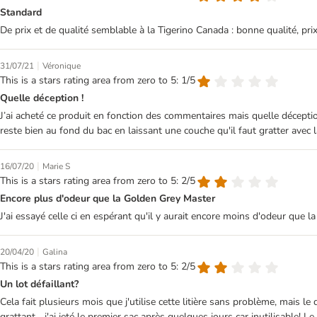
Standard
De prix et de qualité semblable à la Tigerino Canada : bonne qualité, p
|
31/07/21
Véronique
This is a stars rating area from zero to 5: 1/5
Quelle déception !
J’ai acheté ce produit en fonction des commentaires mais quelle décepti
reste bien au fond du bac en laissant une couche qu'il faut gratter avec la 
|
16/07/20
Marie S
This is a stars rating area from zero to 5: 2/5
Encore plus d'odeur que la Golden Grey Master
J'ai essayé celle ci en espérant qu'il y aurait encore moins d'odeur que l
|
20/04/20
Galina
This is a stars rating area from zero to 5: 2/5
Un lot défaillant?
Cela fait plusieurs mois que j'utilise cette litière sans problème, mais l
grattant... j'ai jeté le premier sac après quelques jours car inutilisable