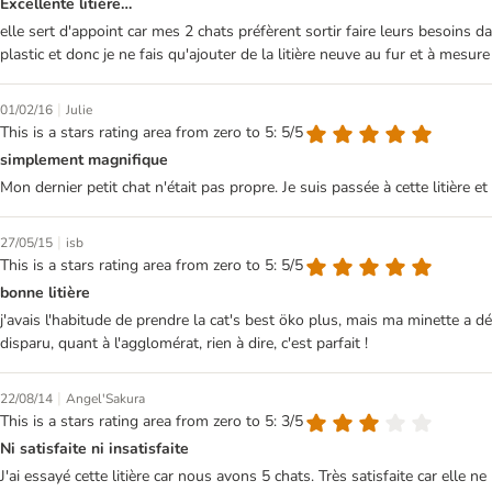
Excellente litière…
elle sert d'appoint car mes 2 chats préfèrent sortir faire leurs besoins 
plastic et donc je ne fais qu'ajouter de la litière neuve au fur et à mesu
|
01/02/16
Julie
This is a stars rating area from zero to 5: 5/5
simplement magnifique
Mon dernier petit chat n'était pas propre. Je suis passée à cette litière et 
|
27/05/15
isb
This is a stars rating area from zero to 5: 5/5
bonne litière
j'avais l'habitude de prendre la cat's best öko plus, mais ma minette a dé
disparu, quant à l'agglomérat, rien à dire, c'est parfait !
|
22/08/14
Angel'Sakura
This is a stars rating area from zero to 5: 3/5
Ni satisfaite ni insatisfaite
J'ai essayé cette litière car nous avons 5 chats. Très satisfaite car elle 