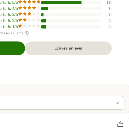
o to 5: 5/5
(
16
)
o to 5: 4/5
(
3
)
o to 5: 3/5
(
1
)
o to 5: 2/5
(
2
)
o to 5: 1/5
(
2
)
des avis clients
Écrivez un avis