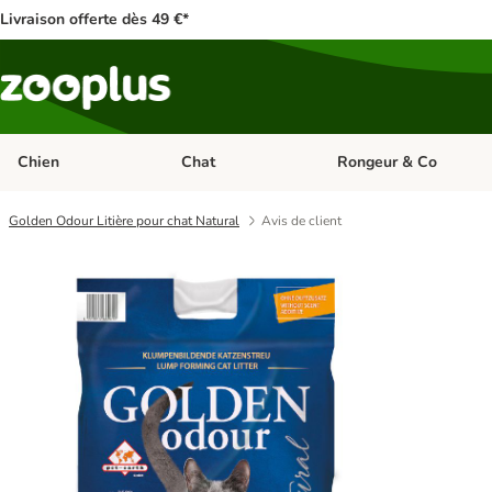
Livraison offerte dès 49 €*
Chien
Chat
Rongeur & Co
Dérouler les catégories: Chien
Dérouler les catégories: 
Golden Odour Litière pour chat Natural
Avis de client