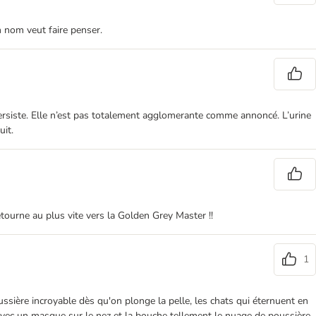
n nom veut faire penser.
ersiste. Elle n’est pas totalement agglomerante comme annoncé. L’urine
uit.
retourne au plus vite vers la Golden Grey Master !!
1
poussière incroyable dès qu'on plonge la pelle, les chats qui éternuent en
ère avec un masque sur le nez et la bouche tellement le nuage de poussière