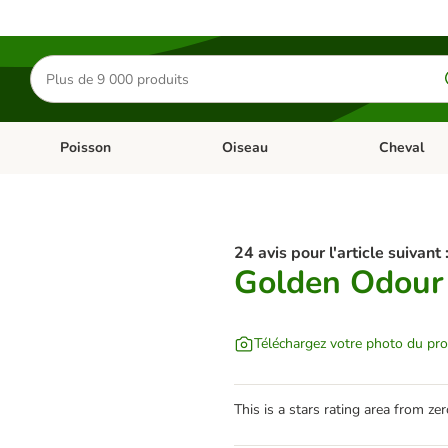
Rechercher
des
produits
Poisson
Oiseau
Cheval
Chat
Dérouler les catégories: Rongeur & Co
Dérouler les catégories: Poisson
Dérouler les 
24 avis pour l'article suivant 
Golden Odour 
Téléchargez votre photo du pro
This is a stars rating area from zer