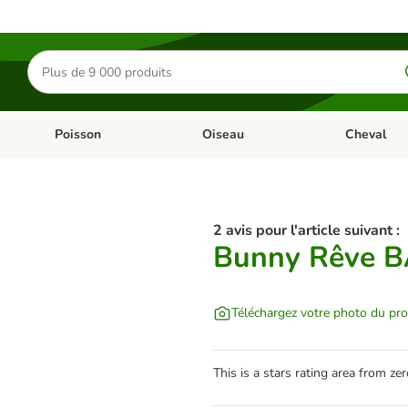
Rechercher
des
produits
Poisson
Oiseau
Cheval
Chat
Dérouler les catégories: Rongeur & Co
Dérouler les catégories: Poisson
Dérouler les 
2 avis pour l'article suivant :
Bunny Rêve BA
Téléchargez votre photo du pro
This is a stars rating area from zer