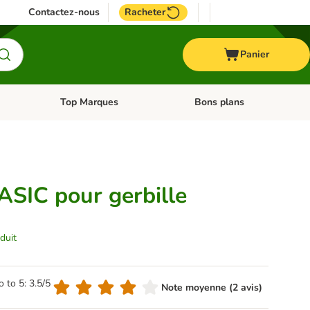
Contactez-nous
Racheter
Panier
Top Marques
Bons plans
catégories: Oiseau
Dérouler les catégories: Cheval
Dérouler les catégories: Top
SIC pour gerbille
duit
o to 5: 3.5/5
Note moyenne (2 avis)