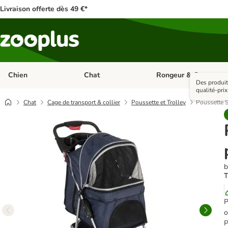
Livraison offerte dès 49 €*
Chien
Chat
Rongeur & Co
Dérouler les catégories: Chien
Dérouler les catégories: 
Des produit
qualité-pri
Chat
Cage de transport & collier
Poussette et Trolley
Poussette S
b
T
P
o
P