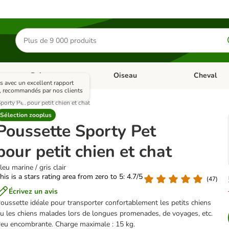
Rechercher
des
produits
Poisson
Oiseau
Cheval
Chat
Dérouler les catégories: Rongeur & Co
Dérouler les catégories: Poisson
Dérouler les 
s avec un excellent rapport
x, recommandés par nos clients
porty Pet pour petit chien et chat
Sélection zooplus
Poussette Sporty Pet
pour petit chien et chat
leu marine / gris clair
his is a stars rating area from zero to 5: 4.7/5
(
47
)
Écrivez un avis
oussette idéale pour transporter confortablement les petits chiens
u les chiens malades lors de longues promenades, de voyages, etc.
eu encombrante. Charge maximale : 15 kg.