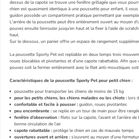
dessus de la capote se trouve une fenêtre grillagée que vous pourr
chien est quasiment identique à une poussette pour enfant, il vous 
guidon possède un compartiment pratique permettant par exemple d'
L'arrière de la poussette peut être entièrement ouvert au moyen d'u
pouvez ensuite l’enrouler jusqu’en haut et la fixer à l’aide de scr
haut.
Sur le dessous, un panier offre un espace de rangement supplémen
La poussette Sporty Pet est repliable en deux temps trois mouvemen
roues blocables et pivotantes et d'une capote rabattable. Afin qu
pouvez soit la fermer entièrement avec le filet anti-moustiques soit 
Caractéristiques de la poussette Sporty Pet pour petit chien :
poussette pour transporter les chiens de moins de 15 kg
pour les petits chiens, les chiens malades ou les chiots :
lors 
confortable et facile à pousser :
guidon, roues pivotantes
peu encombrante :
se replie en un tour de main pour être rangé
fenêtre d’observation :
filets sur la capote, l’avant et l’arrière 
bonne circulation de l’air
capote rabattable :
protège le chien en cas de mauvais temps
ouvertures avant et arrière :
s’ouvrent au moyen d'une fermeture à 