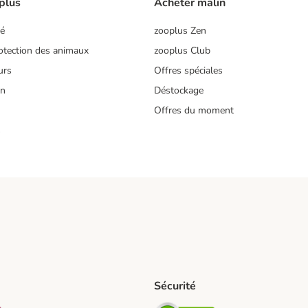
plus
Acheter malin
té
zooplus Zen
tection des animaux
zooplus Club
urs
Offres spéciales
on
Déstockage
Offres du moment
s
Sécurité