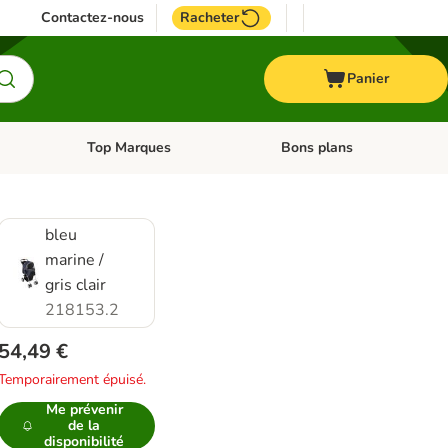
Contactez-nous
Racheter
Panier
Top Marques
Bons plans
catégories: Oiseau
Dérouler les catégories: Cheval
Dérouler les catégories: Top
bleu
marine /
gris clair
218153.2
54,49 €
Temporairement épuisé.
Me prévenir
de la
disponibilité