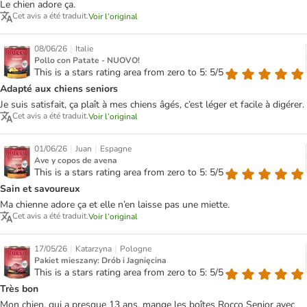
Le chien adore ça.
Cet avis a été traduit.
Voir l’original
|
08/06/26
Italie
Pollo con Patate - NUOVO!
This is a stars rating area from zero to 5: 5/5
Adapté aux chiens seniors
Je suis satisfait, ça plaît à mes chiens âgés, c’est léger et facile à digérer.
Cet avis a été traduit.
Voir l’original
|
|
01/06/26
Juan
Espagne
Ave y copos de avena
This is a stars rating area from zero to 5: 5/5
Sain et savoureux
Ma chienne adore ça et elle n’en laisse pas une miette.
Cet avis a été traduit.
Voir l’original
|
|
17/05/26
Katarzyna
Pologne
Pakiet mieszany: Drób i Jagnięcina
This is a stars rating area from zero to 5: 5/5
Très bon
Mon chien, qui a presque 13 ans, mange les boîtes Rocco Senior avec