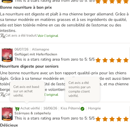
This is a stars rating area from zero to 5: 5/5
Bonne nourriture à bon prix
La nourriture est digeste et plaît à ma chienne berger allemand. Grâce à
sa teneur modérée en matières grasses et à ses ingrédients de qualité,
elle est bien tolérée même en cas de sensibilité de l’estomac ou des
intestins.
Cet avis a été traduit.
Voir l’original
|
06/07/26
Allemagne
Geflügel mit Haferflocken
This is a stars rating area from zero to 5: 5/5
Nourriture digeste pour seniors
Une bonne nourriture avec un bon rapport qualité-prix pour les chiens
âgés. Grâce à sa teneur modérée en matières grasses, elle est aussi bien
Cet avis a été
tolérée en cas de sensibilité de l’estomac et des intestins, et ma chienne
Cet avis est basé
soumis par un
berger allemand la mange volontiers.
sur un achat
compte client
Cet avis a été traduit.
Voir l’original
vérifié.
vérifié.
|
|
|
Kiss Péterné
Achat vérifié
16/06/26
Hongrie
Szárnyas & zabpehely
This is a stars rating area from zero to 5: 5/5
Délicieux