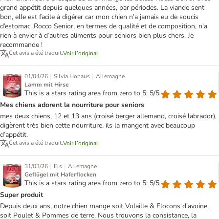
grand appétit depuis quelques années, par périodes. La viande sent
bon, elle est facile à digérer car mon chien n’a jamais eu de soucis
d’estomac. Rocco Senior, en termes de qualité et de composition, n’a
rien à envier à d’autres aliments pour seniors bien plus chers. Je
recommande !
Cet avis a été traduit.
Voir l’original
|
|
01/04/26
Silvia Hohaus
Allemagne
Lamm mit Hirse
This is a stars rating area from zero to 5: 5/5
Mes chiens adorent la nourriture pour seniors
mes deux chiens, 12 et 13 ans (croisé berger allemand, croisé labrador),
digèrent très bien cette nourriture, ils la mangent avec beaucoup
d’appétit.
Cet avis a été traduit.
Voir l’original
|
|
31/03/26
Els
Allemagne
Geflügel mit Haferflocken
This is a stars rating area from zero to 5: 5/5
Super produit
Depuis deux ans, notre chien mange soit Volaille & Flocons d’avoine,
soit Poulet & Pommes de terre. Nous trouvons la consistance, la