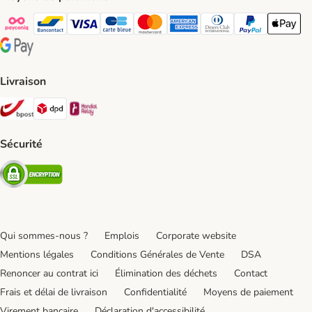
Payconiq Payment Method
bancontact Payment Method
Visa Payment Method
carte bleue Payment Method
Master card Payment Method
American express Payment Meth
Diners club Payment Met
Paypal Payment 
Apple Pa
Google Pay Payment Method
Livraison
Bpost Shipping Method
DPD Shipping Method
Mondial relay Shipping Method
Sécurité
Security
Qui sommes-nous ?
Emplois
Corporate website
Mentions légales
Conditions Générales de Vente
DSA
Renoncer au contrat ici
Élimination des déchets
Contact
Frais et délai de livraison
Confidentialité
Moyens de paiement
Virement bancaire
Déclaration d'accessibilité