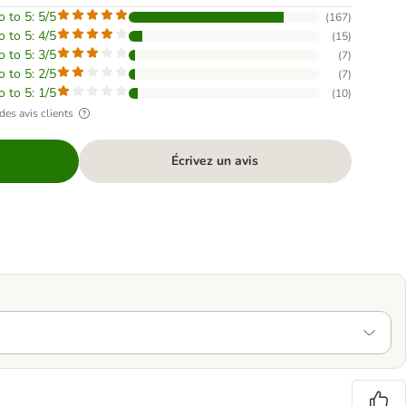
o to 5: 5/5
(
167
)
o to 5: 4/5
(
15
)
o to 5: 3/5
(
7
)
o to 5: 2/5
(
7
)
o to 5: 1/5
(
10
)
des avis clients
Écrivez un avis