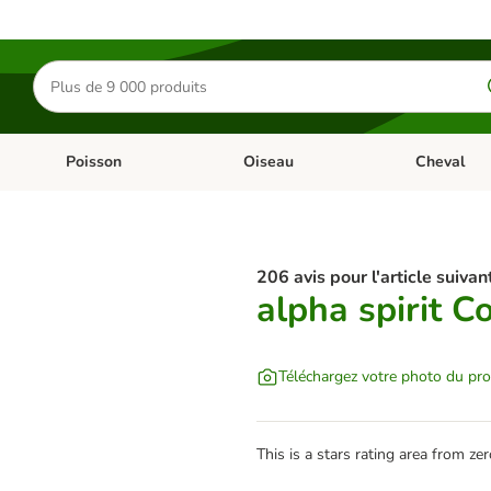
Rechercher
des
produits
Poisson
Oiseau
Cheval
Chat
Dérouler les catégories: Rongeur & Co
Dérouler les catégories: Poisson
Dérouler les 
206 avis pour l'article suivant
alpha spirit 
Téléchargez votre photo du pro
This is a stars rating area from zer