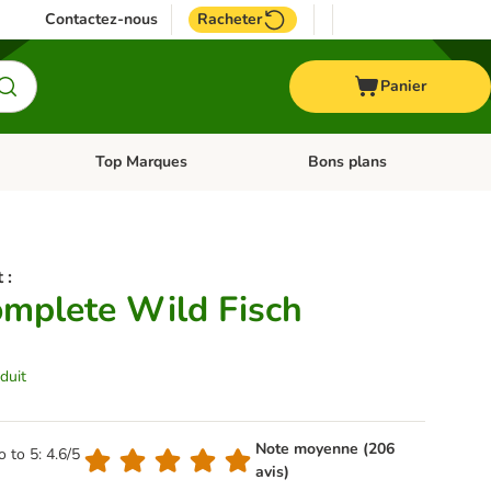
Contactez-nous
Racheter
Panier
Top Marques
Bons plans
catégories: Oiseau
Dérouler les catégories: Cheval
Dérouler les catégories: Top
 :
Complete Wild Fisch
duit
Note moyenne (206
o to 5: 4.6/5
avis)