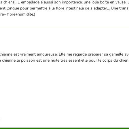
chiens.. L emballage a aussi son importance, une jolie boîte en valise, l
mment longue pour permettre à la flore intestinale de s adapter... Une tra
re+ fibre+humidite.)
 chienne est vraiment amoureuse. Elle me regarde préparer sa gamelle ave
 chienne le poisson est une huile très essentielle pour le corps du chie
s