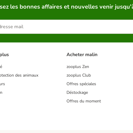
sez les bonnes affaires et nouvelles venir jusqu'
plus
Acheter malin
té
zooplus Zen
tection des animaux
zooplus Club
urs
Offres spéciales
on
Déstockage
Offres du moment
s