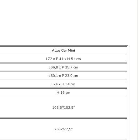
Atlas Car Mini
l 72 x P 41 x H 51 cm
l 66,8 x P 35,7 cm
l 60,1 x P 23,0 cm
l 24 x H 34 cm
H 16 cm
103,5°/102,5°
76,5°/77,5°