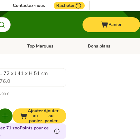
Contactez-nous
Racheter
Panier
Top Marques
Bons plans
catégories: Oiseau
Dérouler les catégories: Cheval
Dérouler les catégories: Top
 L 72 x l 41 x H 51 cm
76.0
4,90 €
Ajouter
Ajouter
au
au
panier
panier
tez 71 zooPoints pour ce
t