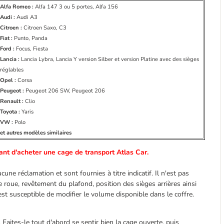
Alfa Romeo :
Alfa 147 3 ou 5 portes, Alfa 156
Audi :
Audi A3
Citroen :
Citroen Saxo, C3
Fiat :
Punto, Panda
Ford :
Focus, Fiesta
Lancia :
Lancia Lybra, Lancia Y version Silber et version Platine avec des sièges
réglables
Opel :
Corsa
Peugeot :
Peugeot 206 SW, Peugeot 206
Renault :
Clio
Toyota :
Yaris
VW :
Polo
et autres modèles similaires
avant d'acheter une cage de transport Atlas Car.
e réclamation et sont fournies à titre indicatif. Il n'est pas
de roue, revêtement du plafond, position des sièges arrières ainsi
est susceptible de modifier le volume disponible dans le coffre.
Faites-le tout d'abord se sentir bien la cage ouverte, puis