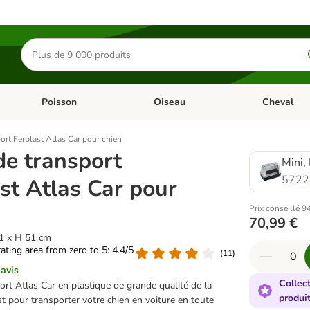
Rechercher
des
produits
Poisson
Oiseau
Cheval
Chat
Dérouler les catégories: Rongeur & Co
Dérouler les catégories: Poisson
Dérouler les 
ort Ferplast Atlas Car pour chien
de transport
Mini,
5722
st Atlas Car pour
Prix conseillé 9
70,99 €
41 x H 51 cm
rating area from zero to 5: 4.4/5
(
11
)
 avis
Collec
rt Atlas Car en plastique de grande qualité de la
produi
t pour transporter votre chien en voiture en toute