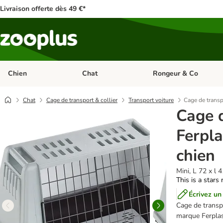
Livraison offerte dès 49 €*
Chien
Chat
Rongeur & Co
Dérouler les catégories: Chien
Dérouler les catégories: 
Chat
Cage de transport & collier
Transport voiture
Cage de transp
Cage 
Ferpla
chien
Mini, L 72 x l 
This is a stars 
Écrivez un
Cage de transpo
marque Ferplas