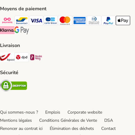
Moyens de paiement
Payconiq Payment Method
bancontact Payment Method
Visa Payment Method
carte bleue Payment Method
Master card Payment Method
American express Payment Meth
Diners club Payment Met
Paypal Payment 
Apple Pa
Klarna Payment Method
Google Pay Payment Method
Livraison
Bpost Shipping Method
DPD Shipping Method
Mondial relay Shipping Method
Sécurité
Security
Qui sommes-nous ?
Emplois
Corporate website
Mentions légales
Conditions Générales de Vente
DSA
Renoncer au contrat ici
Élimination des déchets
Contact