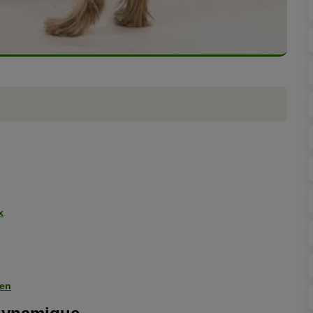
x
ien