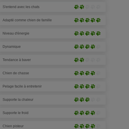
pattes
prononcé
sur
S'entend avec les chats
(5
Peu
5)
pattes
prononcé
sur
Adapté comme chien de famille
(2
Extrêmement
5)
pattes
prononcé
sur
Niveau d'énergie
(5
Extrêmement
5)
pattes
prononcé
sur
Dynamique
(5
Très
5)
pattes
prononcé
sur
Tendance à baver
(4
Peu
5)
pattes
prononcé
sur
Chien de chasse
(2
Très
5)
pattes
prononcé
sur
Pelage facile à entretenir
(4
Très
5)
pattes
prononcé
sur
Supporte la chaleur
(4
Moyennement
5)
pattes
prononcé
sur
Supporte le froid
(4
Très
5)
pattes
prononcé
sur
Chien pisteur
(4
Très