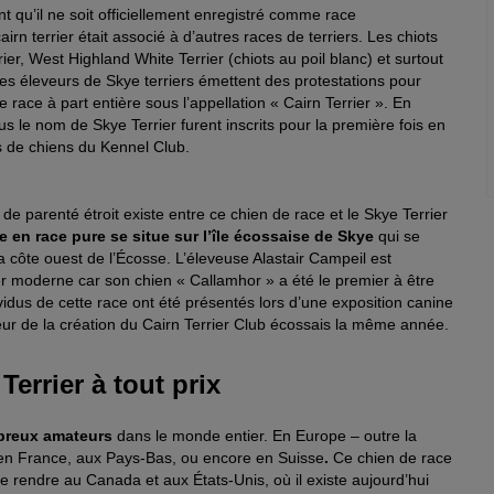
t qu’il ne soit officiellement enregistré comme race
rn terrier était associé à d’autres races de terriers. Les chiots
er, West Highland White Terrier (chiots au poil blanc) et surtout
 les éleveurs de Skye terriers émettent des protestations pour
ace à part entière sous l’appellation « Cairn Terrier ». En
us le nom de Skye Terrier furent inscrits pour la première fois en
es de chiens du Kennel Club.
n de parenté étroit existe entre ce chien de race et le Skye Terrier
ge en race pure se situe sur l’île écossaise de Skye
qui se
a côte ouest de l’Écosse. L’éleveuse Alastair Campeil est
er moderne car son chien « Callamhor » a été le premier à être
vidus de cette race ont été présentés lors d’une exposition canine
ur de la création du Cairn Terrier Club écossais la même année.
Terrier à tout prix
reux amateurs
dans le monde entier. En Europe – outre la
en France, aux Pays-Bas, ou encore en Suisse
.
Ce chien de race
e rendre au Canada et aux États-Unis, où il existe aujourd’hui