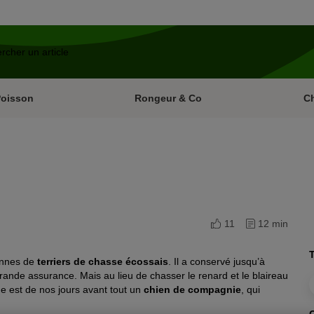
Poisson
Rongeur & Co
C
11
12 min
T
ennes de
terriers de chasse écossais
. Il a conservé jusqu’à
ande assurance. Mais au lieu de chasser le renard et le blaireau
e est de nos jours avant tout un
chien de compagnie
, qui