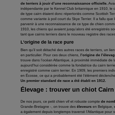
de terriers à jouir d’une reconnaissance officielle.
Avan
indépendante par le Kennel Club britannique en 1910, le cai
de type cairn étaient donc répertoriés comme Scottish Terri
comme variante à poil court du Skye Terrier. Il a fallu que
parvenir à une reconnaissance de ce type de chien comme r
1910, les chiens qui avaient jusqu’alors été enregistrés so
tant que cairns terriers dans le nouveau registre des rac
L’origine de la race pure
Bien qu’il soit détaché des autres races de terriers, un lie
en particulier. Pour ces deux chiens,
l’origine de l’éleva
trouve dans l’océan Atlantique, à proximité immédiate de l
aujourd’hui considérée comme la fondatrice du cairn terri
enregistré comme cairn terrier. En 1909, les premiers indi
en Écosse, ce qui a probablement été l’élément déclenche
Un premier standard de race a été établi en 1912.
Élevage : trouver un chiot Cairn 
De nos jours, ce petit chien vif et robuste compte
de nomb
Grande-Bretagne -, on trouve des
éleveurs
en Belgique, 
a également depuis longtemps traversé l’Atlantique pour s