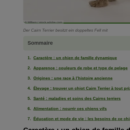
© William / stock.adobe.com
Der Cairn Terrier besitzt ein doppeltes Fell mit
Sommaire
Caractère : un chien de famille dynamique
Apparence : couleurs de robe et type de pelage
Origines : une race à l’histoire ancienne
Élevage : trouver un chiot Cairn Terrier à tout pri
Santé : maladies et soins des Cairns terriers
Alimentation : nourrir ces chiens vifs
Éducation et mode de vie : les besoins de ce ch