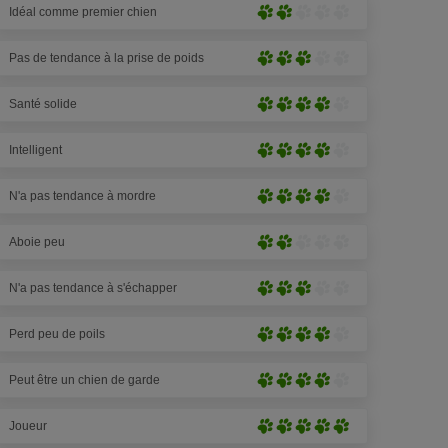
sur
Idéal comme premier chien
(2
Peu
5)
pattes
prononcé
sur
Pas de tendance à la prise de poids
(2
Moyennement
5)
pattes
prononcé
sur
Santé solide
(4
Très
5)
pattes
prononcé
sur
Intelligent
(4
Très
5)
pattes
prononcé
sur
N'a pas tendance à mordre
(4
Très
5)
pattes
prononcé
sur
Aboie peu
(4
Peu
5)
pattes
prononcé
sur
N'a pas tendance à s'échapper
(2
Moyennement
5)
pattes
prononcé
sur
Perd peu de poils
(4
Très
5)
pattes
prononcé
sur
Peut être un chien de garde
(4
Très
5)
pattes
prononcé
sur
Joueur
(4
Extrêmement
5)