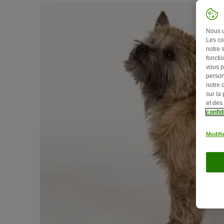
Nous ut
Les co
notre 
fonctio
vous p
person
notre 
sur la
et des
confid
Modifi