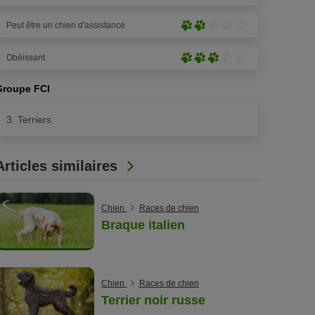
5)
pattes
prononcé
sur
Peut être un chien d'assistance
(4
Peu
5)
pattes
prononcé
sur
Obéissant
(2
Moyennement
5)
pattes
prononcé
sur
Groupe FCI
(4
5)
pattes
3. Terriers
sur
5)
Articles similaires
Chien
Races de chien
Braque italien
Chien
Races de chien
Terrier noir russe