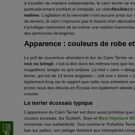
à travailler de manière indépendante, le cairn terrier se mo
particulièrement confiant et intrépide, ce chien
flexible
est 
maîtres
. L’agitation et la nervosité n’ont aucune prise sur
de terriers, le cairn n’éprouve pas le besoin d’en découdre.
il privilégie clairement de lui-même une relation harmonie
des personnes étrangères.
Apparence : couleurs de robe et
Le poil de couverture abondant et dur du Cairn Terrier se
noir ou bringé
, c’est-à-dire dans les mêmes tons que le
rougeâtres, beiges ou gris ardoise. Le mot « cairn » désign
terrier, qui est de 14 livres anglaises – soit une « stone » 
également long sur le rapport que cette race entretient av
proies sous des éboulis en Écosse est également attesté p
creuser.
Le terrier écossais typique
L’apparence du Cairn Terrier est donc aussi primitive que
cousins écossais, les Scottish, Skye et
West Highland Whi
conserver son authenticité. Tout comme le Yorkshire Terrier
bas sur pattes, son pelage résistant aux intempéries comp