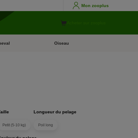
Mon zooplus
Acheter sur zooplus
heval
Oiseau
aille
Longueur du pelage
Petit (5-10 kg)
Poil long