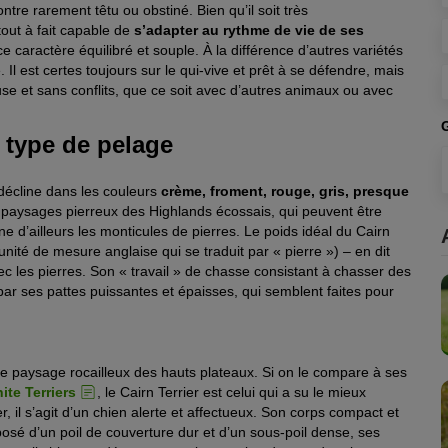
ntre rarement têtu ou obstiné. Bien qu’il soit très
tout à fait capable de
s’adapter au rythme de vie de ses
 ce caractère équilibré et souple. À la différence d’autres variétés
 Il est certes toujours sur le qui-vive et prêt à se défendre, mais
use et sans conflits, que ce soit avec d’autres animaux ou avec
 type de pelage
 décline dans les couleurs
crème, froment, rouge, gris, presque
s paysages pierreux des Highlands écossais, qui peuvent être
e d’ailleurs les monticules de pierres. Le poids idéal du Cairn
(unité de mesure anglaise qui se traduit par « pierre ») – en dit
ec les pierres. Son « travail » de chasse consistant à chasser des
ar ses pattes puissantes et épaisses, qui semblent faites pour
 le paysage rocailleux des hauts plateaux. Si on le compare à ses
te Terriers
, le Cairn Terrier est celui qui a su le mieux
, il s’agit d’un chien alerte et affectueux. Son corps compact et
osé d’un poil de couverture dur et d’un sous-poil dense, ses