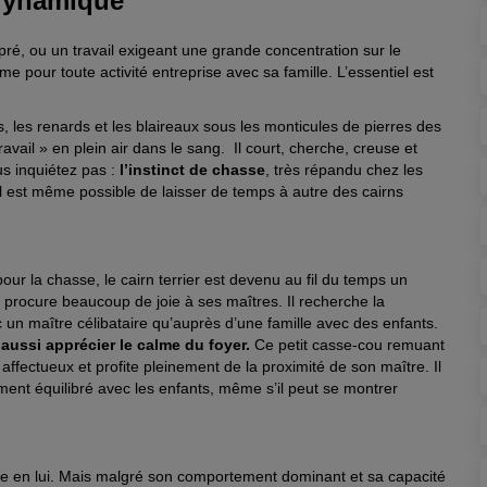
 dynamique
ré, ou un travail exigeant une grande concentration sur le
me pour toute activité entreprise avec sa famille. L’essentiel est
s, les renards et les blaireaux sous les monticules de pierres des
avail » en plein air dans le sang. Il court, cherche, creuse et
us inquiétez pas :
l’instinct de chasse
, très répandu chez les
Il est même possible de laisser de temps à autre des cairns
r la chasse, le cairn terrier est devenu au fil du temps un
nt procure beaucoup de joie à ses maîtres. Il recherche la
c un maître célibataire qu’auprès d’une famille avec des enfants.
t aussi apprécier le calme du foyer.
Ce petit casse-cou remuant
ffectueux et profite pleinement de la proximité de son maître. Il
ent équilibré avec les enfants, même s’il peut se montrer
e en lui. Mais malgré son comportement dominant et sa capacité