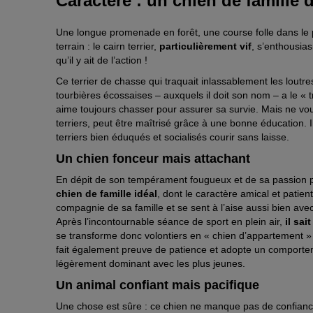
Caractère : un chien de famille
Une longue promenade en forêt, une course folle dans le p
terrain : le cairn terrier,
particulièrement vif
, s’enthousias
qu’il y ait de l’action !
Ce terrier de chasse qui traquait inlassablement les loutre
tourbières écossaises – auxquels il doit son nom – a le « tr
aime toujours chasser pour assurer sa survie. Mais ne vo
terriers, peut être maîtrisé grâce à une bonne éducation. 
terriers bien éduqués et socialisés courir sans laisse.
Un chien fonceur mais attachant
En dépit de son tempérament fougueux et de sa passion pou
chien de famille idéal
, dont le caractère amical et patie
compagnie de sa famille et se sent à l’aise aussi bien ave
Après l’incontournable séance de sport en plein air,
il sai
se transforme donc volontiers en « chien d’appartement » a
fait également preuve de patience et adopte un comportem
légèrement dominant avec les plus jeunes.
Un animal confiant mais pacifique
Une chose est sûre : ce chien ne manque pas de confianc