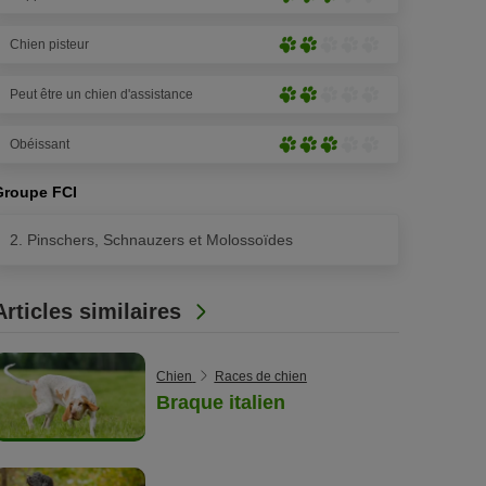
Moyennement
5)
pattes
prononcé
sur
Chien pisteur
(4
Peu
5)
pattes
prononcé
sur
Peut être un chien d'assistance
(2
Peu
5)
pattes
prononcé
sur
Obéissant
(2
Moyennement
5)
pattes
prononcé
sur
Groupe FCI
(4
5)
pattes
2. Pinschers, Schnauzers et Molossoïdes
sur
5)
Articles similaires
Chien
Races de chien
Braque italien