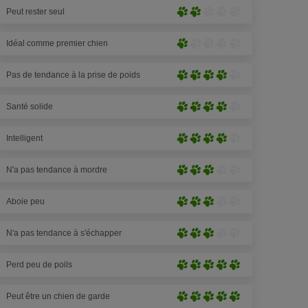
sur
Peut rester seul
prononcé
Peu
5)
(1
prononcé
patte
Idéal comme premier chien
(2
Très
sur
pattes
peu
5)
sur
Pas de tendance à la prise de poids
prononcé
Très
5)
(1
prononcé
patte
Santé solide
(4
Très
sur
pattes
prononcé
5)
sur
Intelligent
(4
Très
5)
pattes
prononcé
sur
N'a pas tendance à mordre
(4
Moyennement
5)
pattes
prononcé
sur
Aboie peu
(4
Moyennement
5)
pattes
prononcé
sur
N'a pas tendance à s'échapper
(4
Moyennement
5)
pattes
prononcé
sur
Perd peu de poils
(4
Extrêmement
5)
pattes
prononcé
sur
Peut être un chien de garde
(5
Extrêmement
5)