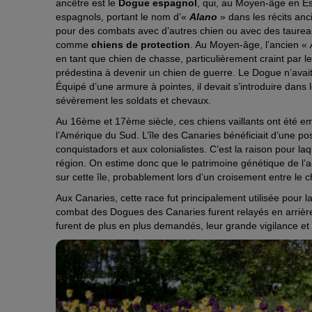
ancêtre est le
Dogue espagnol
, qui, au Moyen-âge en Esp
espagnols, portant le nom d’«
Alano
» dans les récits anc
pour des combats avec d’autres chien ou avec des taurea
comme
chiens de protection
. Au Moyen-âge, l’ancien «
en tant que chien de chasse, particulièrement craint par le
prédestina à devenir un chien de guerre. Le Dogue n’avait
Équipé d’une armure à pointes, il devait s’introduire dans 
sévèrement les soldats et chevaux.
Au 16ème et 17ème siècle, ces chiens vaillants ont été e
l’Amérique du Sud. L’île des Canaries bénéficiait d’une po
conquistadors et aux colonialistes. C’est la raison pour l
région. On estime donc que le patrimoine génétique de l’a
sur cette île, probablement lors d’un croisement entre le c
Aux Canaries, cette race fut principalement utilisée pour l
combat des Dogues des Canaries furent relayés en arrièr
furent de plus en plus demandés, leur grande vigilance et l