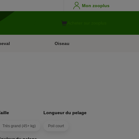
Mon zooplus
Acheter sur zooplus
heval
Oiseau
aille
Longueur du pelage
Très grand (45+ kg)
Poil court