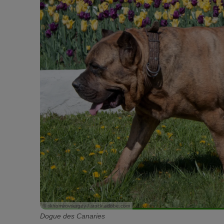
© tikhomirovsergey / stock.adobe.com
Dogue des Canaries