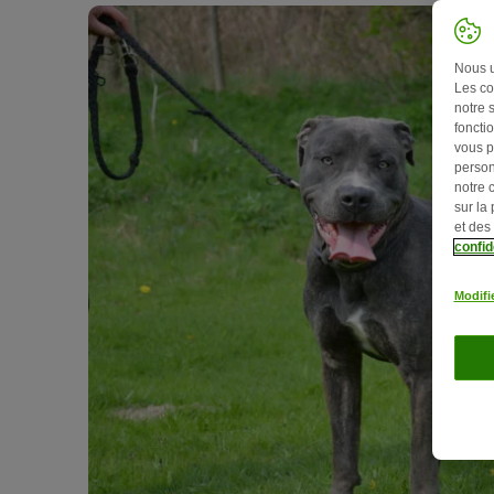
Nous ut
Les co
notre 
fonctio
vous p
person
notre 
sur la
et des
confid
Modifi