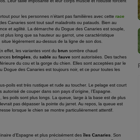
os. Leur taille imposante et leur corps musclé et robuste forcent
tout pour les personnes n’étant pas familières avec cette
race
des Canaries sont tout sauf maladroits ou patauds. Bien au
sance et agilité. La démarche du Dogue des Canaries est souple,
 plus long que sa hauteur au garrot, une caractéristique
situe légèrement au-dessus de la ligne de son dos.
n effet, les variantes vont du
brun
sombre chaud
uances
bringées
, du
sable
au
fauve
sont autorisées. Des taches
nférieure du cou et la gorge du chien. Elles sont acceptées par le
u Dogue des Canaries est toujours noir, et ce pour toutes les
s-poils est très rustique et rude au toucher. Le pelage est court
jours autorisé de couper dans son pays d’origine, l’Espagne.
, les poils sont plus longs. La queue, large à la base est de plus
 devrait pas dépasser la pointe du jarret. Au repos, la queue est
esse lorsque le chien se montre particulièrement attentif.
inaire d’Espagne et plus précisément des
îles Canaries
. Son