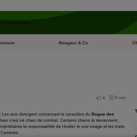
Poisson
Rongeur & Co
C
4
9 min
T
 Les avis divergent concernant le caractère du
Dogue des
chien n’est né chien de combat. Certains chiens le deviennent,
opriétaires la responsabilité de révéler le vrai visage et les traits
 Canaries.