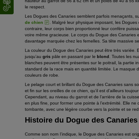
hauteur au garrot de 56 à 62 cm et un poids de 40 à 55 kil
le respect.
Les Dogues des Canaries semblent parfois menaçants, sur
de chien
. Malgré leur physique imposant, les Dogues 
contraire, leur corps bien proportionné leur confère puis
voire même gracieuse. Le corps du Dogue des Canaries est
davantage marquée chez les femelles. Sa tête massive se 
La couleur du Dogue des Canaries peut être très variée. E
jusqu’au
gris
pâle en passant par le
blond
. Toutes les n
blanches peuvent être présentes sur le poitrail, la partie i
standard de la race mais en quantité limitée. Le masque d
couleurs de robe.
Le pelage court et brillant du Dogue des Canaries sans sou
et fin sur les oreilles de ce chien, qu’il est d’ailleurs tou
Cependant, au niveau du garrot et de l’arrière de la cuisse
en plus fine, pour former une pointe à l’extrémité. Elle ne
tombante, avec une légère courbe vers la pointe et se redr
Histoire du Dogue des Canaries
Comme son nom l’indique, le Dogue des Canaries est orig