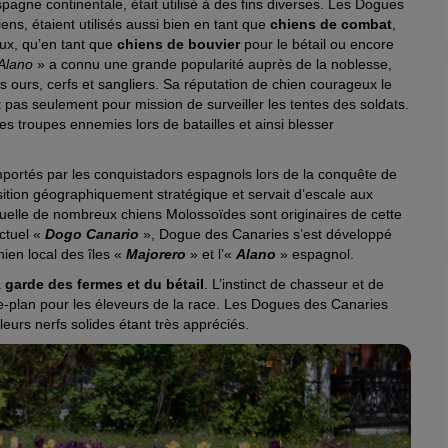
agne continentale, était utilisé à des fins diverses. Les Dogues
iens, étaient utilisés aussi bien en tant que
chiens de combat
,
ux, qu’en tant que
chiens de bouvier
pour le bétail ou encore
Alano
» a connu une grande popularité auprès de la noblesse,
s ours, cerfs et sangliers. Sa réputation de chien courageux le
 pas seulement pour mission de surveiller les tentes des soldats.
les troupes ennemies lors de batailles et ainsi blesser
mportés par les conquistadors espagnols lors de la conquête de
sition géographiquement stratégique et servait d’escale aux
aquelle de nombreux chiens Molossoïdes sont originaires de cette
ctuel «
Dogo Canario
», Dogue des Canaries s’est développé
hien local des îles «
M
ajorero
» et l’«
Alano
» espagnol.
a
garde des fermes et du bétail
. L’instinct de chasseur et de
e-plan pour les éleveurs de la race. Les Dogues des Canaries
eurs nerfs solides étant très appréciés.