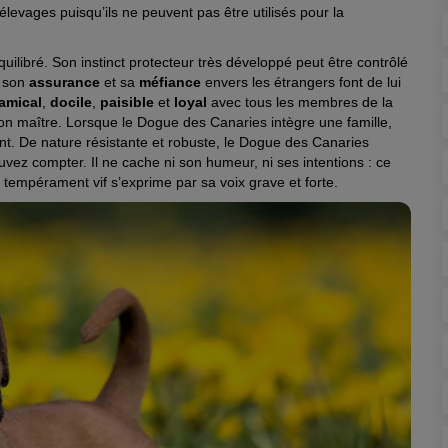
élevages puisqu’ils ne peuvent pas être utilisés pour la
ilibré. Son instinct protecteur très développé peut être contrôlé
, son
assurance
et sa
méfiance
envers les étrangers font de lui
amical
,
docile
,
paisible
et
loyal
avec tous les membres de la
c son maître. Lorsque le Dogue des Canaries intègre une famille,
rant. De nature résistante et robuste, le Dogue des Canaries
vez compter. Il ne cache ni son humeur, ni ses intentions : ce
tempérament vif s’exprime par sa voix grave et forte.