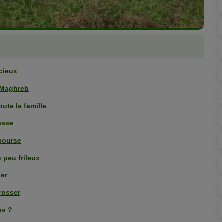
cieux
u Maghreb
ute la famille
esse
 course
n peu frileux
ier
brosser
us ?