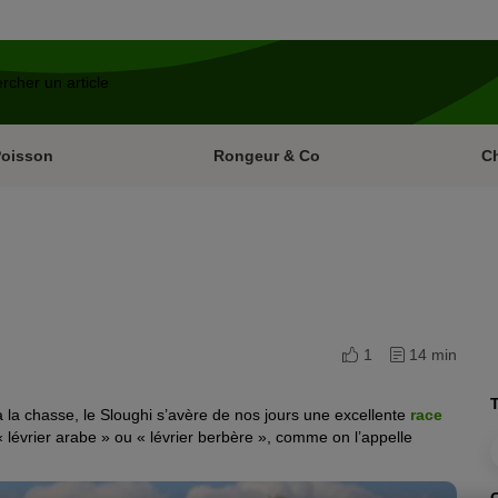
Poisson
Rongeur & Co
C
1
14 min
T
à la chasse, le Sloughi s’avère de nos jours une excellente
race
 « lévrier arabe » ou « lévrier berbère », comme on l’appelle