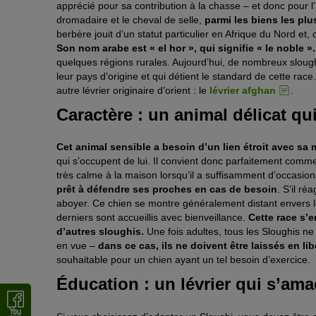
apprécié pour sa contribution à la chasse – et donc pour l’
dromadaire et le cheval de selle,
parmi les biens les pl
berbère jouit d’un statut particulier en Afrique du Nord et
Son nom arabe est « el hor », qui signifie « le noble ».
quelques régions rurales. Aujourd’hui, de nombreux slou
leur pays d’origine et qui détient le standard de cette rac
autre lévrier originaire d’orient : le
lévrier afghan
.
Caractère : un animal délicat qui
Cet animal sensible a besoin d’un lien étroit avec s
qui s’occupent de lui. Il convient donc parfaitement comm
très calme à la maison lorsqu’il a suffisamment d’occasio
prêt à défendre ses proches en cas de besoin
. S’il ré
aboyer. Ce chien se montre généralement distant envers le
derniers sont accueillis avec bienveillance.
Cette race s’
d’autres sloughis.
Une fois adultes, tous les Sloughis ne
en vue –
dans ce cas, ils ne doivent être laissés en l
souhaitable pour un chien ayant un tel besoin d’exercice.
Éducation : un lévrier qui s’am