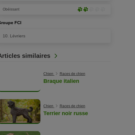
5)
pattes
peu
sur
Obéissant
prononcé
Peu
5)
(1
prononcé
patte
Groupe FCI
(2
sur
pattes
5)
10. Lévriers
sur
5)
Articles similaires
Chien
Races de chien
Braque italien
Chien
Races de chien
Terrier noir russe