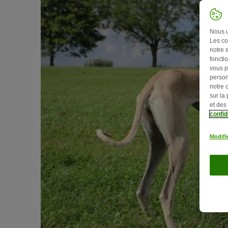
Nous ut
Les co
notre 
fonctio
vous p
person
notre 
sur la
et des
confid
Modifi