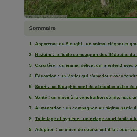
© Bianca / stock.adobe.com
Sommaire
Apparence du Sloughi : un animal élégant et gra
Histoire : le fidèle compagnon des Bédouins d
Caractère : un animal délicat qui s’entend avec to
Éducation : un lévrier qui s’amadoue avec tendr
Sport : les Sloughis sont de véritables bêtes de
Santé : un chien à la constitution solide, mais u
Alimentation : un compagnon au régime particul
Toilettage et hygiène : un pelage court facile à 
Adoption : ce chien de course est-il fait pour vo