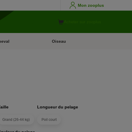
Mon zooplus
Acheter sur zooplus
heval
Oiseau
aille
Longueur du pelage
Grand (26-44 kg)
Poil court