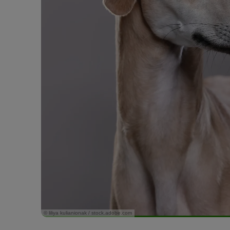
© liliya kulianionak / stock.adobe.com