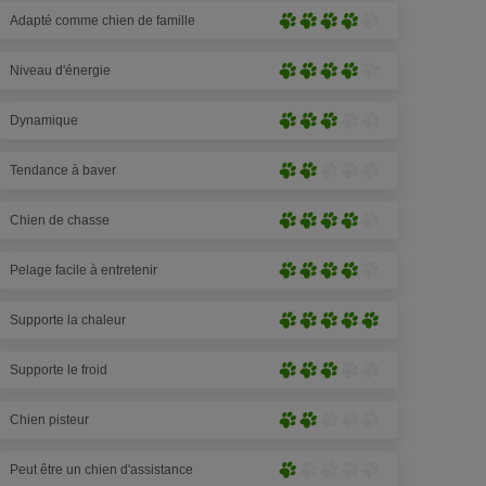
prononcé
sur
Adapté comme chien de famille
(2
Très
5)
pattes
prononcé
sur
Niveau d'énergie
(4
Très
5)
pattes
prononcé
sur
Dynamique
(4
Moyennement
5)
pattes
prononcé
sur
Tendance à baver
(4
Peu
5)
pattes
prononcé
sur
Chien de chasse
(2
Très
5)
pattes
prononcé
sur
Pelage facile à entretenir
(4
Très
5)
pattes
prononcé
sur
Supporte la chaleur
(4
Extrêmement
5)
pattes
prononcé
sur
Supporte le froid
(5
Moyennement
5)
pattes
prononcé
sur
Chien pisteur
(4
Peu
5)
pattes
prononcé
sur
Peut être un chien d'assistance
(2
Très