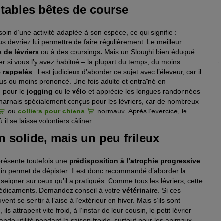
itables bêtes de course
soin d’une activité adaptée à son espèce, ce qui signifie :
us devriez lui permettre de faire régulièrement. Le meilleur
 de lévriers
ou à des coursings
.
Mais un Sloughi bien éduqué
r si vous l’y avez habitué – la plupart du temps, du moins.
e rappelés
. Il est judicieux d’aborder ce sujet avec l’éleveur, car il
plus ou moins prononcé. Une fois adulte et entraîné en
n pour le
jogging
ou le
vélo
et apprécie les longues randonnées
 harnais spécialement conçus pour les lévriers, car de nombreux
ou
colliers pour chiens
normaux. Après l’exercice, le
l se laisse volontiers câliner.
n solide, mais un peu frileux
 présente toutefois une
prédisposition à l’atrophie progressive
uin permet de dépister. Il est donc recommandé d’aborder la
seigner sur ceux qu’il a pratiqués. Comme tous les lévriers, cette
 médicaments. Demandez conseil à votre
vétérinaire
. Si ces
ent se sentir à l’aise à l’extérieur en hiver. Mais s’ils sont
 attrapent vite froid, à l’instar de leur cousin, le petit lévrier
nde utilité pendant la saison froide, surtout pour les animaux