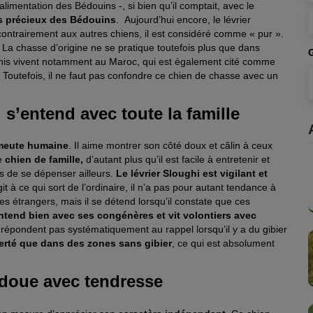
alimentation des Bédouins -, si bien qu’il comptait, avec le
us précieux des Bédouins
. Aujourd’hui encore, le lévrier
, contrairement aux autres chiens, il est considéré comme « pur ».
La chasse d’origine ne se pratique toutefois plus que dans
ghis vivent notamment au Maroc, qui est également cité comme
e. Toutefois, il ne faut pas confondre ce chien de chasse avec un
 s’entend avec toute la famille
a meute humaine
. Il aime montrer son côté doux et câlin à ceux
e
chien de famille,
d’autant plus qu’il est facile à entretenir et
ns de se dépenser ailleurs.
Le lévrier Sloughi est vigilant et
agit à ce qui sort de l’ordinaire, il n’a pas pour autant tendance à
s étrangers, mais il se détend lorsqu’il constate que ces
entend bien avec ses congénères et vit volontiers avec
 répondent pas systématiquement au rappel lorsqu’il y a du gibier
iberté que dans des zones sans gibier
, ce qui est absolument
adoue avec tendresse