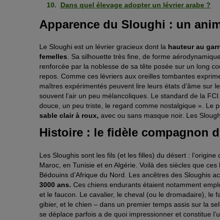
Dans quel élevage adopter un lévrier arabe ?
Apparence du Sloughi : un anima
Le Sloughi est un lévrier gracieux dont la
hauteur au garr
femelles
. Sa silhouette très fine, de forme aérodynamiq
renforcée par la noblesse de sa tête posée sur un long c
repos. Comme ces lévriers aux oreilles tombantes exprime
maîtres expérimentés peuvent lire leurs états d’âme sur le
souvent l’air un peu mélancoliques. Le standard de la FCI d
douce, un peu triste, le regard comme nostalgique ». Le p
sable clair à roux,
avec ou sans masque noir. Les Sloughis
Histoire : le fidèle compagnon
Les Sloughis sont les fils (et les filles) du désert : l’origi
Maroc, en Tunisie et en Algérie. Voilà des siècles que ces 
Bédouins d’Afrique du Nord. Les ancêtres des Sloughis ac
3000 ans.
Ces chiens endurants étaient notamment employé
et le faucon. Le cavalier, le cheval (ou le dromadaire), le fa
gibier, et le chien – dans un premier temps assis sur la sell
se déplace parfois a de quoi impressionner et constitue l