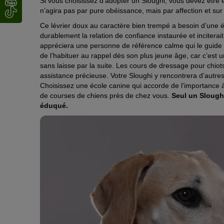
Si vous choisissez d’adopter un Sloughi, vous devez être
n’agira pas par pure obéissance, mais par affection et su
Ce lévrier doux au caractère bien trempé a besoin d’une
durablement la relation de confiance instaurée et inciterai
appréciera une personne de référence calme qui le guide 
de l’habituer au rappel dès son plus jeune âge, car c’est 
sans laisse par la suite. Les cours de dressage pour chiot
assistance précieuse. Votre Sloughi y rencontrera d’autres
Choisissez une école canine qui accorde de l’importance à 
de courses de chiens près de chez vous.
Seul un Sloughi
éduqué.