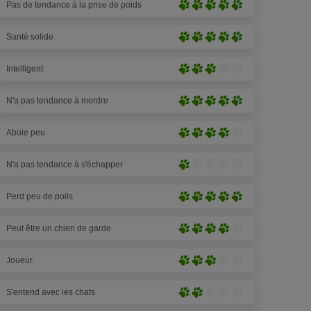
patte
Pas de tendance à la prise de poids
(2
Extrêmement
sur
pattes
prononcé
5)
sur
Santé solide
(5
Extrêmement
5)
pattes
prononcé
sur
Intelligent
(5
Moyennement
5)
pattes
prononcé
sur
N'a pas tendance à mordre
(4
Extrêmement
5)
pattes
prononcé
sur
Aboie peu
(5
Très
5)
pattes
prononcé
sur
N'a pas tendance à s'échapper
(4
Très
5)
pattes
peu
sur
Perd peu de poils
prononcé
Extrêmement
5)
(1
prononcé
patte
Peut être un chien de garde
(5
Très
sur
pattes
prononcé
5)
sur
Joueur
(4
Moyennement
5)
pattes
prononcé
sur
S'entend avec les chats
(4
Peu
5)
pattes