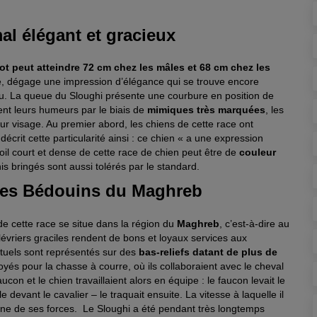
l élégant et gracieux
ot peut atteindre 72 cm chez les mâles et 68 cm chez les
ue, dégage une impression d’élégance qui se trouve encore
ou. La queue du Sloughi présente une courbure en position de
nt leurs humeurs par le biais de
mimiques très marquées
, les
ur visage. Au premier abord, les chiens de cette race ont
écrit cette particularité ainsi : ce chien « a une expression
oil court et dense de cette race de chien peut être de
couleur
 bringés sont aussi tolérés par le standard.
 des Bédouins du Maghreb
ne de cette race se situe dans la région du
Maghreb
, c’est-à-dire au
lévriers graciles rendent de bons et loyaux services aux
tuels sont représentés sur des
bas-reliefs datant de plus de
s pour la chasse à courre, où ils collaboraient avec le cheval
ucon et le chien travaillaient alors en équipe : le faucon levait le
e devant le cavalier – le traquait ensuite. La vitesse à laquelle il
’une de ses forces. Le Sloughi a été pendant très longtemps