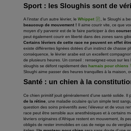
Sport : les Sloughis sont de vér
A l’instar d’un autre lévrier, le
Whippet
, le Sloughi a be
beaucoup de mouvement !
Il aime courir vite, ce que vo
moyen d’y parvenir est de le faire participer à des
courses
peut également courir en liberté dans des zones sans gibie
Certains lévriers de cette race ne peuvent en effet êtr
existe différentes lignées dotées d’un instinct de chasse 
conséquence, le lévrier arabe est un excellent compagno
de plusieurs heures. Un conseil : renseignez-vous sur les
sloughis se défont rapidement des
harnais pour chiens
Sloughi aime passer des heures tranquilles à la maison, où i
Santé : un chien à la constitutio
Ce chien primitif jouit généralement d’une santé solide. Il
de la rétine
, une maladie oculaire qu’un simple test sang
question des soins préventifs avec l’éleveur et de vous ren
race peut être sensible aux anesthésiques et à certains
lévriers originaires d’Afrique restent en mouvement, ils peuv
obligés de rester immobiles en cas de neige ou de verglas, ils
italien.
Un manteau pour chien
sera sans doute d’une gra