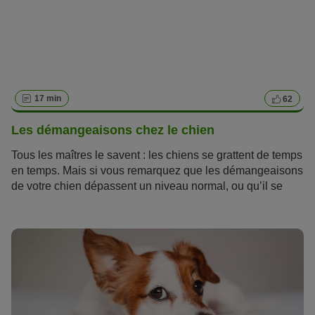
17 min
62
Les démangeaisons chez le chien
Tous les maîtres le savent : les chiens se grattent de temps
en temps. Mais si vous remarquez que les démangeaisons
de votre chien dépassent un niveau normal, ou qu’il se
lèche et se nettoie plus souvent que d'habitude, vous
devez agir immédiatement contre les démangeaisons. Les
démangeaisons chez le chien peuvent gravement nuire à
son bien-être et à sa qualité de vie. Parfois, elles sont si
intenses que le chien et son maître ne peuvent plus dormir.