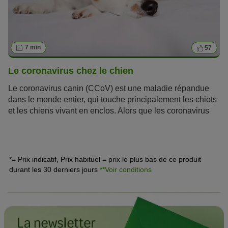
7 min
57
Le coronavirus chez le chien
Le coronavirus canin (CCoV) est une maladie répandue
dans le monde entier, qui touche principalement les chiots
et les chiens vivant en enclos. Alors que les coronavirus
des humains engendrent des difficultés respiratoires, les
coronavirus chez le chien causent des troubles gastro-
intestinaux. L’infection au coronavirus canin est souvent
bégnine mais peut entraîner des crises de
*= Prix indicatif, Prix habituel = prix le plus bas de ce produit
diarrhée
sévères ou même la mort chez les chiens au
durant les 30 derniers jours
**Voir conditions
système immunitaire affaibli.