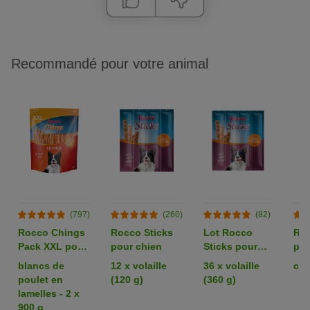
Recommandé pour votre animal
(797)
(260)
(82)
Rocco Chings
Rocco Sticks
Lot Rocco
Roc
Pack XXL pour
pour chien
Sticks pour
pou
chien
chien
blancs de
12 x volaille
36 x volaille
can
poulet en
(120 g)
(360 g)
lamelles - 2 x
900 g