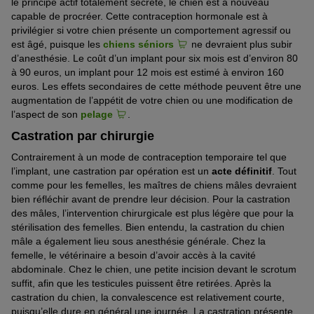
le principe actif totalement sécrété, le chien est à nouveau
capable de procréer. Cette contraception hormonale est à
privilégier si votre chien présente un comportement agressif ou
est âgé, puisque les
chiens séniors
ne devraient plus subir
d’anesthésie. Le coût d’un implant pour six mois est d’environ 80
à 90 euros, un implant pour 12 mois est estimé à environ 160
euros. Les effets secondaires de cette méthode peuvent être une
augmentation de l’appétit de votre chien ou une modification de
l’aspect de son
pelage
.
Castration par chirurgie
Contrairement à un mode de contraception temporaire tel que
l’implant, une castration par opération est un
acte définitif
. Tout
comme pour les femelles, les maîtres de chiens mâles devraient
bien réfléchir avant de prendre leur décision. Pour la castration
des mâles, l’intervention chirurgicale est plus légère que pour la
stérilisation des femelles. Bien entendu, la castration du chien
mâle a également lieu sous anesthésie générale. Chez la
femelle, le vétérinaire a besoin d’avoir accès à la cavité
abdominale. Chez le chien, une petite incision devant le scrotum
suffit, afin que les testicules puissent être retirées. Après la
castration du chien, la convalescence est relativement courte,
puisqu’elle dure en général une journée. La castration présente