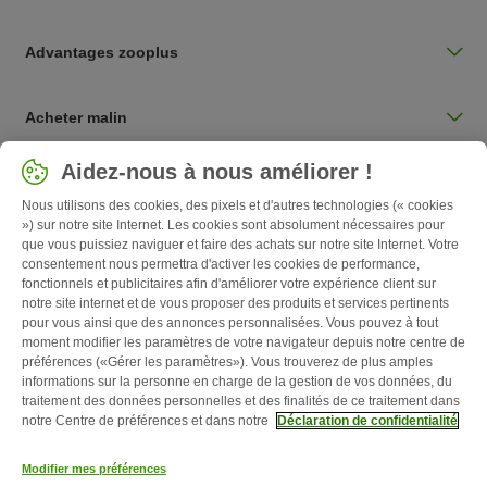
Advantages zooplus
Acheter malin
Sélectionnez votre pays
Aidez-nous à nous améliorer !
Belgique / BE
Nous utilisons des cookies, des pixels et d'autres technologies (« cookies
») sur notre site Internet. Les cookies sont absolument nécessaires pour
que vous puissiez naviguer et faire des achats sur notre site Internet. Votre
Follow zooplus
consentement nous permettra d'activer les cookies de performance,
fonctionnels et publicitaires afin d'améliorer votre expérience client sur
notre site internet et de vous proposer des produits et services pertinents
pour vous ainsi que des annonces personnalisées. Vous pouvez à tout
moment modifier les paramètres de votre navigateur depuis notre centre de
préférences («Gérer les paramètres»). Vous trouverez de plus amples
informations sur la personne en charge de la gestion de vos données, du
traitement des données personnelles et des finalités de ce traitement dans
notre Centre de préférences et dans notre
Déclaration de confidentialité
Qui sommes-nous ?
Emplois
Corporate website
Mentions légales
Modifier mes préférences