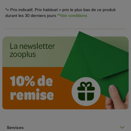
intestinaux. L’infection au coronavirus canin est souvent
bégnine mais peut entraîner des crises de
*= Prix indicatif, Prix habituel = prix le plus bas de ce produit
diarrhée
sévères ou même la mort chez les chiens au
durant les 30 derniers jours
**Voir conditions
système immunitaire affaibli.
Services