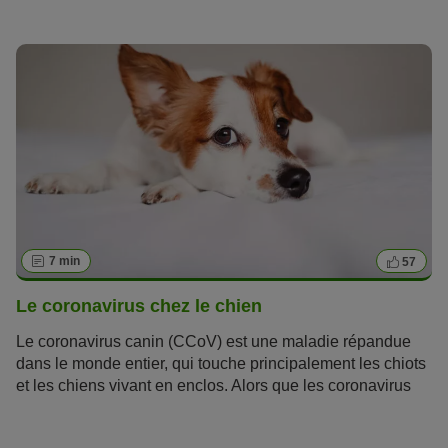
lèche et se nettoie plus souvent que d'habitude, vous
devez agir immédiatement contre les démangeaisons. Les
démangeaisons chez le chien peuvent gravement nuire à
son bien-être et à sa qualité de vie. Parfois, elles sont si
intenses que le chien et son maître ne peuvent plus dormir.
7 min
57
Le coronavirus chez le chien
Le coronavirus canin (CCoV) est une maladie répandue
dans le monde entier, qui touche principalement les chiots
et les chiens vivant en enclos. Alors que les coronavirus
des humains engendrent des difficultés respiratoires, les
coronavirus chez le chien causent des troubles gastro-