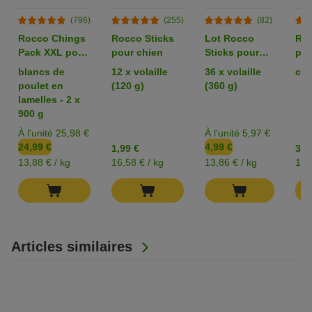
(796)
(255)
(82)
Rocco Chings
Rocco Sticks
Lot Rocco
Roc
Pack XXL pour
pour chien
Sticks pour
pou
chien
chien
blancs de
12 x volaille
36 x volaille
can
poulet en
(120 g)
(360 g)
lamelles - 2 x
900 g
À l'unité 25,98 €
À l'unité 5,97 €
24,99 €
4,99 €
1,99 €
3,9
13,88 € / kg
16,58 € / kg
13,86 € / kg
19,
Articles similaires