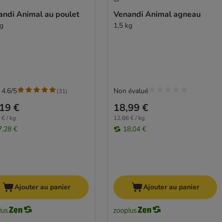
andi Animal au poulet
Venandi Animal agneau
kg
1,5 kg
 4.6/5
Non évalué
(
31
)
19 €
18,99 €
 € / kg
12,66 € / kg
7,28 €
18,04 €
Ajouter au panier
Ajouter au panier