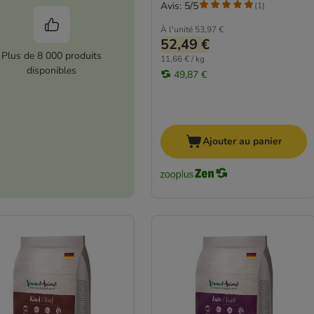
Avis: 5/5
(
1
)
À l'unité
53,97 €
52,49 €
Plus de 8 000 produits
11,66 € / kg
disponibles
49,87 €
Ajouter au panier