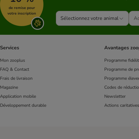
Royal Canin Breed
de remise pour
votre inscription
Sélectionnez votre animal
Services
Avantages zoo
Mon zooplus
Programme fidéli
FAQ & Contact
Programme de pro
Frais de livraison
Programme éleve
Magazine
Codes de réducti
Application mobile
Newsletter
Développement durable
Actions caritative