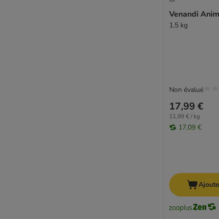
Porta 21
Venandi Ani
Prolife
1,5 kg
PURINA PRO PLAN Veterinary Diets
Rosie's Farm
Schesir
Smølke
Specific veterinary diet
Taste of the Wild
Non évalué
Thrive
17,99 €
Trovet
11,99 € / kg
Venandi Animal
17,09 €
Wiejska Zagroda
Sans sucres
Adulte
Sans gluten
Ajoute
Yarrah (croquettes bio)
Ziwi Peak
Chaton