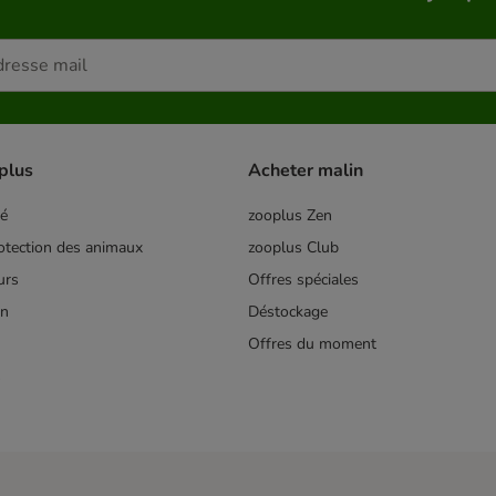
plus
Acheter malin
té
zooplus Zen
tection des animaux
zooplus Club
urs
Offres spéciales
on
Déstockage
Offres du moment
s