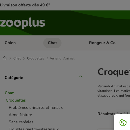
Livraison offerte dès 49 €*
Chien
Chat
Rongeur & Co
Dérouler les catégories: Chien
Dérouler les catégories: 
Chat
Croquettes
Venandi Animal
Croque
Catégorie
Venandi Animal est s
vitamines. Les matièr
Chat
et savoureux, qui fou
Croquettes
Problèmes urinaires et rénaux
Résultats 1 à 11 
Almo Nature
Sans céréales
product items ha
Troubles gastro-intestinaux