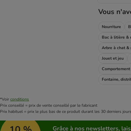
Problèmes urinaires
Light
Vous n'av
Chat stérilisé/castré
Croquettes sans poulet
Nourriture
B
Nutriplus
James Wellbeloved
Aliments médicalisés & spécifiques
Arbre à chat & g
Simpsons
Jouet et jeu
Lily's Kitchen
Brit Care
Comportement e
Kitty Cat
Semi-humide
Lucky Lou
Thryroid
*Voir
conditions
Animonda Carny
Prix conseillé = prix de vente conseillé par le fabricant
Prix habituel = prix le plus bas de ce produit durant les 30 derniers jour
Monoprotéine
Smilla Veterinary
10 %
Pressées à froid
Grâce à nos newsletters, lais