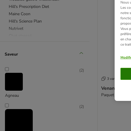
Nous ut
Hill's Prescription Diet
Les co
notre 
Maine Coon
fonctio
Hill's Science Plan
propos
Nutrivet
Vous p
préfér
Chat stressé
en cha
Perfect Fit
ce tra
Boules de poils
Saveur
PURINA ONE
Modifi
PURINA PRO PLAN
(
2
)
Chat âgé
3 variantes
Problèmes dermatologiques et pelage
Royal Canin
Venandi Anim
Plaque dentaire et tartre
Paquet économiq
Agneau
Royal Canin Veterinary
(
2
)
Diabète
Allergies et intolérances alimentaires
Sanabelle
Troubles alimentaires