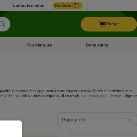
Contactez-nous
Racheter
Panier
Top Marques
Bons plans
catégories: Oiseau
Dérouler les catégories: Cheval
Dérouler les catégories: Top
t
alité. Ces croquettes apportent à votre chat une teneur élevée en protéines et en
 à des contrôles stricts et réguliers. Il en résulte un repas particulièrement digeste
Popularité