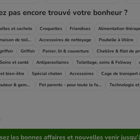
ez pas encore trouvé votre bonheur ?
oîtes et sachets
Croquettes
Friandises
Alimentation thérap
Bac à litière & maison de toilette
Accessoires de nettoyage
Poubelle à litière
riffoir
Griffoir
Panier, lit & couverture
Chatière & filet de p
Soins et santé
Antiparasitaires
Toilettage, soins & Feliway
t bien-être
Spécial chaton
Accessoires
Cage de transport &
Fontaine, distributeur & gamelle
Pet parents - pour toute la famile
Technologie et
s
sez les bonnes affaires et nouvelles venir jusqu'