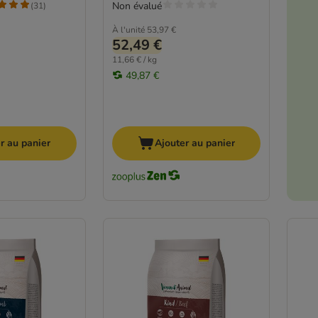
Non évalué
(
31
)
À l'unité
53,97 €
52,49 €
11,66 € / kg
49,87 €
r au panier
Ajouter au panier