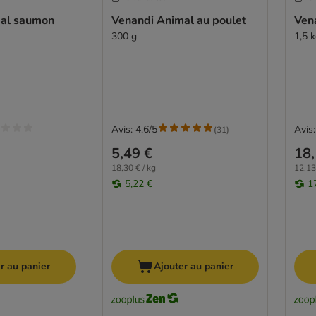
mal saumon
Venandi Animal au poulet
Ven
300 g
1,5 
Avis: 4.6/5
Avis:
(
31
)
5,49 €
18,
18,30 € / kg
12,13
5,22 €
1
r au panier
Ajouter au panier