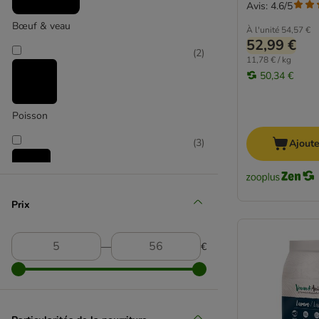
Avis: 4.6/5
Virbac Veterinary HPM
Bœuf & veau
À l'unité
54,57 €
Problèmes articulaires
52,99 €
Whiskas
(
2
)
11,78 € / kg
Concept for Life
50,34 €
Purizon
Smilla
Poisson
Wild Freedom
Nourriture bio
(
3
)
Ajoute
4Vets
Affinity Advance
Affinity Libra
Poulet
Prix
Ultima
(
2
)
animonda
―
€
Integra
Applaws
Bozita
Volaille
Brekkies