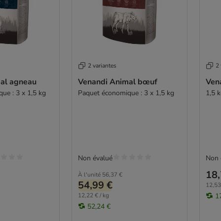
2 variantes
2 
al agneau
Venandi Animal bœuf
Ven
ue : 3 x 1,5 kg
Paquet économique : 3 x 1,5 kg
1,5 
Non évalué
Non 
18,
À l'unité
56,37 €
54,99 €
12,53
12,22 € / kg
1
52,24 €