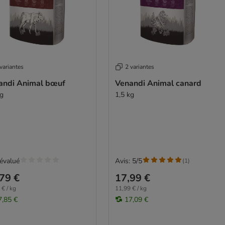
variantes
2 variantes
andi Animal bœuf
Venandi Animal canard
kg
1,5 kg
évalué
Avis: 5/5
(
1
)
79 €
17,99 €
 € / kg
11,99 € / kg
7,85 €
17,09 €