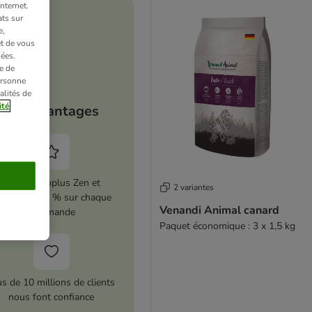
nternet.
ts sur
e,
et de vous
ées.
e de
ersonne
alités de
ité
Vos avantages
Activez zooplus Zen et
2 variantes
conomisez 5 % sur chaque
Venandi Animal canard
commande
Paquet économique : 3 x 1,5 kg
us de 10 millions de clients
nous font confiance