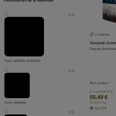
Particularités de la nourriture
Calibra
Carnilove
PURINA Cat Chow
(
11
)
Cat´s Love
Concept for Life Veterinary Diet
Cosma
2 variantes
Crave
Venandi Anim
Dolina Noteci
Paquet économiq
Edgard & Cooper
Encore
Sans additifs artificiels
Eukanuba
(
11
)
Farmina
Felix
Non évalué
Feringa
Fitmin
À l'unité
56,97 €
55,49 €
Fokker
Sans céréales
12,33 € / kg
Forza 10
52,72 €
Friskies
(
11
)