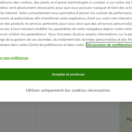
ilisons des cookies, des pixels et d'autres technologies (« cookies ») sur notre site I
okies sont absolument nécessaires pour que vous puissiez naviguer et faire des acha
site Internet. Votre consentement nous permettra d'activer les cookies de performanc
nnels et publicitaires afin d'améliorer votre expérience client sur notre site internet 
er des produits et services pertinents pour vous ainsi que des annonces personnalis
ouvez à tout moment modifier les paramètres de votre navigateur depuis notre centr
ences («Gérer les paramètres»). Vous trouverez de plus amples informations sur la p
rge de la gestion de vos données, du traitement des données personnelles et des fin
itement dans notre Centre de préférences et dans notre
Déclaration de confidential
er mes préférences
Accepter et continuer
2 variantes
é
al au poulet
Venandi Animal saumon
Utiliser uniquement les cookies nécessaires
ue : 3 x 1,5 kg
Paquet économique : 3 x 1,5 kg
Pl