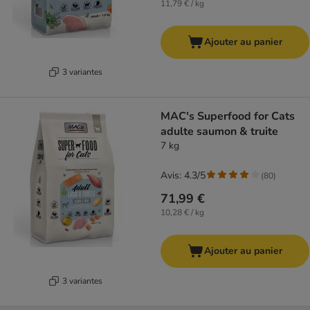
11,79 € / kg
Ajouter au panier
3 variantes
MAC's Superfood for Cats
adulte saumon & truite
7 kg
Avis: 4.3/5
(
80
)
71,99 €
10,28 € / kg
Ajouter au panier
3 variantes