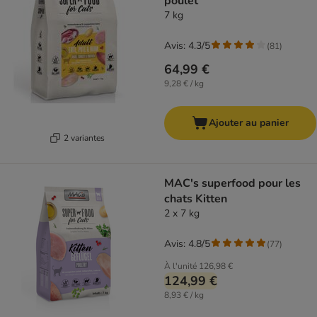
poulet
7 kg
Avis: 4.3/5
(
81
)
64,99 €
9,28 € / kg
Ajouter au panier
2 variantes
MAC's superfood pour les
chats Kitten
2 x 7 kg
Avis: 4.8/5
(
77
)
À l'unité
126,98 €
124,99 €
8,93 € / kg