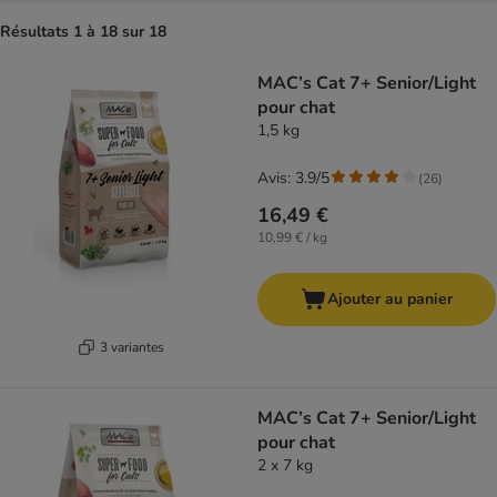
Résultats 1 à 18 sur 18
product items have been changed
MAC’s Cat 7+ Senior/Light
pour chat
1,5 kg
Avis: 3.9/5
(
26
)
16,49 €
10,99 € / kg
Ajouter au panier
3 variantes
MAC’s Cat 7+ Senior/Light
pour chat
2 x 7 kg