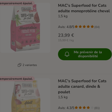
emporairement épuisé.
MAC's Superfood for Cats
adulte monoprotéine cheval
1,5 kg
Avis: 4.8/5
(
84
)
23,99 €
15,99 € / kg
Me prévenir de la
disponibilité
2 variantes
emporairement épuisé.
MAC's Superfood for Cats
adulte canard, dinde &
poulet
1,5 kg
Avis: 4.3/5
(
81
)