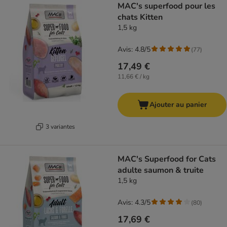
MAC's superfood pour les
chats Kitten
1,5 kg
Avis: 4.8/5
(
77
)
17,49 €
11,66 € / kg
Ajouter au panier
3 variantes
MAC's Superfood for Cats
adulte saumon & truite
1,5 kg
Avis: 4.3/5
(
80
)
17,69 €