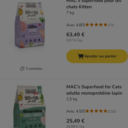
MAC's superfood pour les
chats Kitten
7 kg
Avis: 4.8/5
(
77
)
63,49 €
9,07 € / kg
Ajouter au panier
3 variantes
MAC's Superfood for Cats
adulte monoprotéine lapin
1,5 kg
Avis: 4.5/5
(
232
)
25,49 €
16,99 € / kg