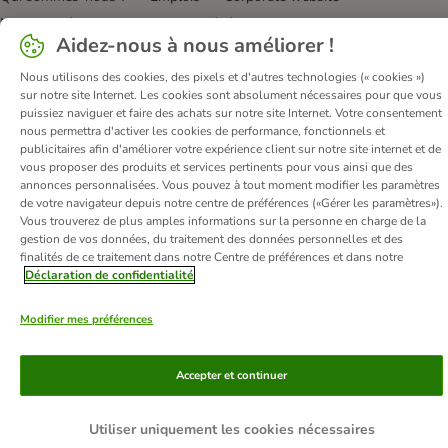
Mentions légales
Conditions Générales de Vente
DSA
Aidez-nous à nous améliorer !
Renoncer au contrat ici
Élimination des déchets
Contact
Frais et délai de livraison
Confidentialité
Moyens de paiement
Nous utilisons des cookies, des pixels et d'autres technologies (« cookies »)
sur notre site Internet. Les cookies sont absolument nécessaires pour que vous
Virement bancaire
Déclaration d'accessibilité
puissiez naviguer et faire des achats sur notre site Internet. Votre consentement
nous permettra d'activer les cookies de performance, fonctionnels et
© zooplus SE
2026
publicitaires afin d'améliorer votre expérience client sur notre site internet et de
vous proposer des produits et services pertinents pour vous ainsi que des
annonces personnalisées. Vous pouvez à tout moment modifier les paramètres
de votre navigateur depuis notre centre de préférences («Gérer les paramètres»).
Vous trouverez de plus amples informations sur la personne en charge de la
gestion de vos données, du traitement des données personnelles et des
finalités de ce traitement dans notre Centre de préférences et dans notre
Déclaration de confidentialité
Modifier mes préférences
Accepter et continuer
Utiliser uniquement les cookies nécessaires