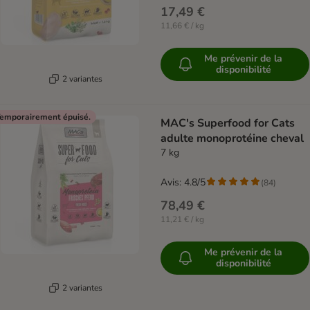
17,49 €
11,66 € / kg
Me prévenir de la
disponibilité
2 variantes
emporairement épuisé.
MAC's Superfood for Cats
adulte monoprotéine cheval
7 kg
Avis: 4.8/5
(
84
)
78,49 €
11,21 € / kg
Me prévenir de la
disponibilité
2 variantes