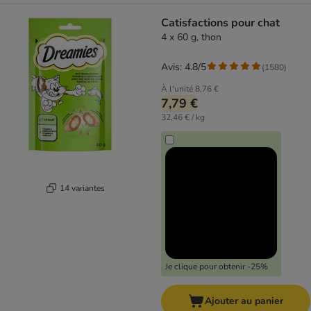
Catisfactions pour chat
4 x 60 g, thon
Avis: 4.8/5
(
1580
)
À l'unité
8,76 €
7,79 €
32,46 € / kg
14 variantes
Je clique pour obtenir -25%
Ajouter au panier