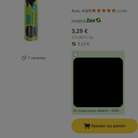
Avis: 4.6/5
(
3246
)
3,29 €
131,60 € / kg
3,13 €
7 variantes
Je clique pour obtenir -15%
Ajouter au panier