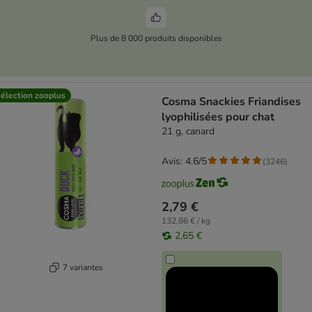
Plus de 8 000 produits disponibles
élection zooplus
Cosma Snackies Friandises
lyophilisées pour chat
21 g, canard
Avis: 4.6/5
(
3246
)
2,79 €
132,86 € / kg
2,65 €
7 variantes