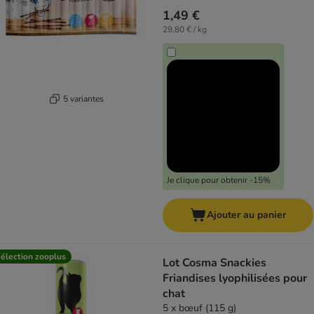
1,49 €
29,80 € / kg
5 variantes
Je clique pour obtenir -15%
Ajouter au panier
élection zooplus
Lot Cosma Snackies
Friandises lyophilisées pour
chat
5 x bœuf (115 g)