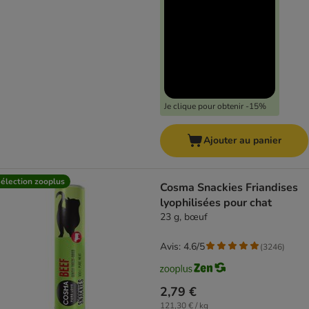
Je clique pour obtenir -15%
Ajouter au panier
élection zooplus
Cosma Snackies Friandises
lyophilisées pour chat
23 g, bœuf
Avis: 4.6/5
(
3246
)
2,79 €
121,30 € / kg