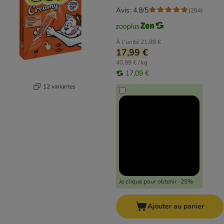
Avis: 4.8/5
(
294
)
À l'unité
21,89 €
17,99 €
40,89 € / kg
17,09 €
12 variantes
Je clique pour obtenir -25%
Ajouter au panier