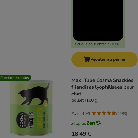
Je clique pour obtenir -10%
Ajouter au panier
élection zooplus
Maxi Tube Cosma Snackies
friandises lyophilisées pour
chat
poulet (160 g)
Avis: 4.9/5
(
2983
)
18,49 €