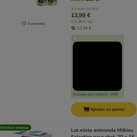
À l'unité
14,95 €
12,99 €
111,98 € / kg
5 variantes
12,34 €
Je clique pour obtenir -20%
Ajouter au panier
élection zooplus
Lot mixte animonda Milkies