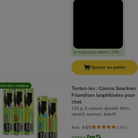
Je clique pour obtenir -15%
Ajouter au panier
élection zooplus
Testez-les : Cosma Snackies
Friandises lyophilisées pour
chat
116 g, 5 saveurs (poulet, thon,
canard, saumon, bœuf)
Avis: 4.6/5
(
1487
)