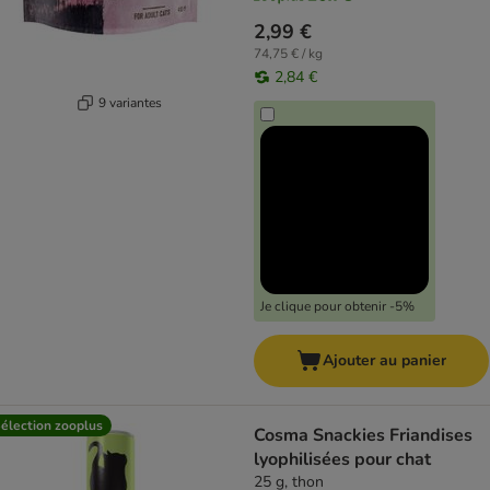
2,99 €
74,75 € / kg
2,84 €
9 variantes
Je clique pour obtenir -5%
Ajouter au panier
élection zooplus
Cosma Snackies Friandises
lyophilisées pour chat
25 g, thon