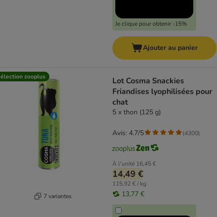
Je clique pour obtenir -15%
Ajouter au panier
élection zooplus
Lot Cosma Snackies
Friandises lyophilisées pour
chat
5 x thon (125 g)
Avis: 4.7/5
(
4300
)
À l'unité
16,45 €
14,49 €
115,92 € / kg
13,77 €
7 variantes