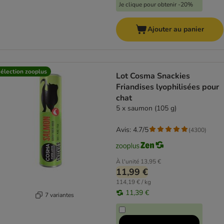
Je clique pour obtenir -20%
Ajouter au panier
élection zooplus
Lot Cosma Snackies
Friandises lyophilisées pour
chat
5 x saumon (105 g)
Avis: 4.7/5
(
4300
)
À l'unité
13,95 €
11,99 €
114,19 € / kg
11,39 €
7 variantes