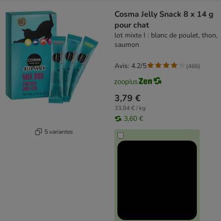
Cosma Jelly Snack 8 x 14 g
pour chat
lot mixte I : blanc de poulet, thon,
saumon
Avis: 4.2/5
(
466
)
3,79 €
33,84 € / kg
3,60 €
5 variantes