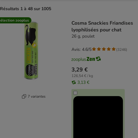
Résultats 1 à 48 sur 1005
product items have been changed
élection zooplus
Cosma Snackies Friandises
lyophilisées pour chat
26 g, poulet
Avis: 4.6/5
(
3246
)
3,29 €
126,54 € / kg
3,13 €
7 variantes