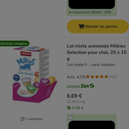
Je clique pour obtenir -25%
Ajouter au panier
élection zooplus
Lot mixte animonda Milkies
Selection pour chat, 20 x 15
g
Lot mixte II - sans céréales
Avis: 4.7/5
(
777
)
6,69 €
22,30 € / kg
6,36 €
2 variantes