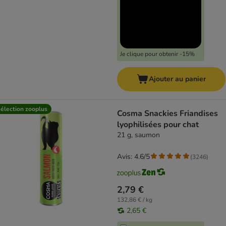
Je clique pour obtenir -15%
Ajouter au panier
élection zooplus
Cosma Snackies Friandises
lyophilisées pour chat
21 g, saumon
Avis: 4.6/5
(
3246
)
2,79 €
132,86 € / kg
2,65 €