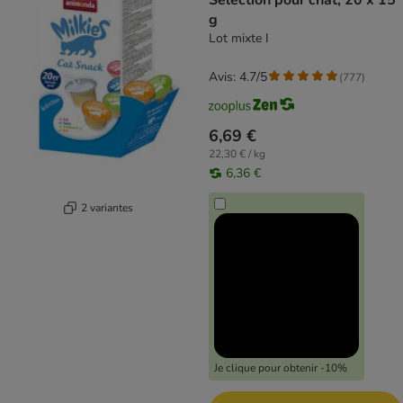
Selection pour chat, 20 x 15
g
Lot mixte I
Avis: 4.7/5
(
777
)
6,69 €
22,30 € / kg
6,36 €
2 variantes
Je clique pour obtenir -10%