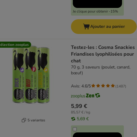
Je clique pour obtenir -15%
Ajouter au panier
élection zooplus
Testez-les : Cosma Snackies
Friandises lyophilisées pour
chat
70 g, 3 saveurs (poulet, canard,
bœuf)
Avis: 4.6/5
(
1487
)
5,99 €
85,57 € / kg
5,69 €
5 variantes