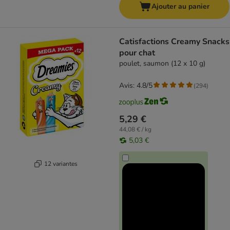
Ajouter au panier
Catisfactions Creamy Snacks
pour chat
poulet, saumon (12 x 10 g)
Avis: 4.8/5
(
294
)
5,29 €
44,08 € / kg
5,03 €
12 variantes