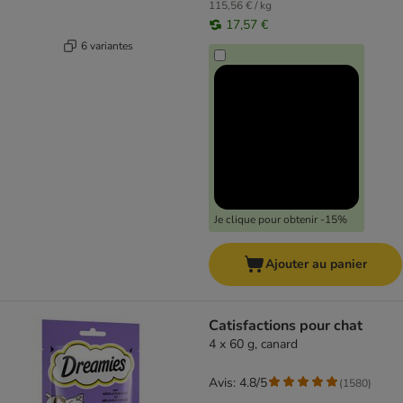
115,56 € / kg
17,57 €
6 variantes
Je clique pour obtenir -15%
Ajouter au panier
Catisfactions pour chat
4 x 60 g, canard
Avis: 4.8/5
(
1580
)