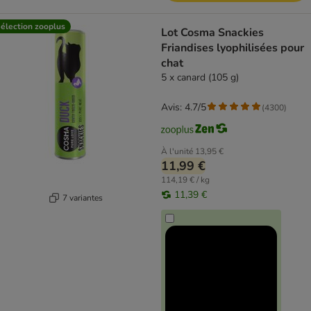
élection zooplus
Lot Cosma Snackies
Friandises lyophilisées pour
chat
5 x canard (105 g)
Avis: 4.7/5
(
4300
)
À l'unité
13,95 €
11,99 €
114,19 € / kg
11,39 €
7 variantes