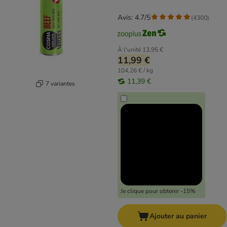
Avis: 4.7/5
(
4300
)
À l'unité
13,95 €
11,99 €
104,26 € / kg
11,39 €
7 variantes
Je clique pour obtenir -15%
Ajouter au panier