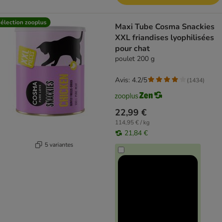
élection zooplus
Maxi Tube Cosma Snackies
XXL friandises lyophilisées
pour chat
poulet 200 g
Avis: 4.2/5
(
1434
)
22,99 €
114,95 € / kg
21,84 €
5 variantes