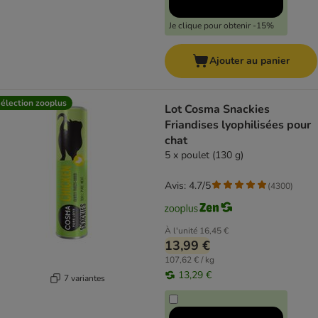
Je clique pour obtenir -15%
Ajouter au panier
élection zooplus
Lot Cosma Snackies
Friandises lyophilisées pour
chat
5 x poulet (130 g)
Avis: 4.7/5
(
4300
)
À l'unité
16,45 €
13,99 €
107,62 € / kg
13,29 €
7 variantes