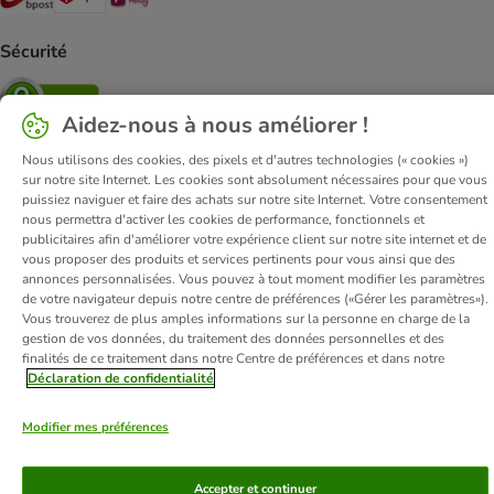
Sécurité
Security
Aidez-nous à nous améliorer !
Nous utilisons des cookies, des pixels et d'autres technologies (« cookies »)
sur notre site Internet. Les cookies sont absolument nécessaires pour que vous
Qui sommes-nous ?
Emplois
Corporate website
puissiez naviguer et faire des achats sur notre site Internet. Votre consentement
nous permettra d'activer les cookies de performance, fonctionnels et
Mentions légales
Conditions Générales de Vente
DSA
publicitaires afin d'améliorer votre expérience client sur notre site internet et de
Renoncer au contrat ici
Élimination des déchets
Contact
vous proposer des produits et services pertinents pour vous ainsi que des
annonces personnalisées. Vous pouvez à tout moment modifier les paramètres
Frais et délai de livraison
Confidentialité
Moyens de paiement
de votre navigateur depuis notre centre de préférences («Gérer les paramètres»).
Virement bancaire
Déclaration d'accessibilité
Vous trouverez de plus amples informations sur la personne en charge de la
gestion de vos données, du traitement des données personnelles et des
finalités de ce traitement dans notre Centre de préférences et dans notre
© zooplus SE
2026
Déclaration de confidentialité
Modifier mes préférences
Accepter et continuer