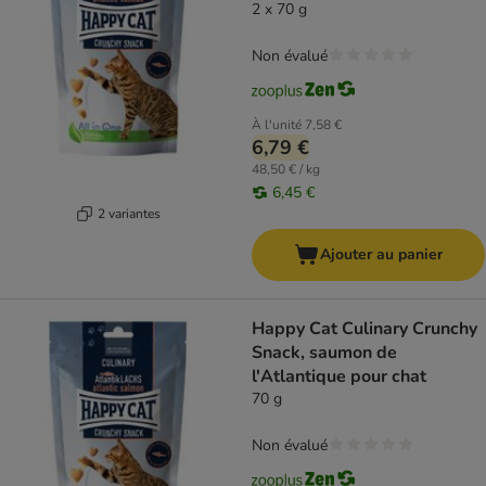
2 x 70 g
Non évalué
À l'unité
7,58 €
6,79 €
48,50 € / kg
6,45 €
2 variantes
Ajouter au panier
Happy Cat Culinary Crunchy
Snack, saumon de
l'Atlantique pour chat
70 g
Non évalué