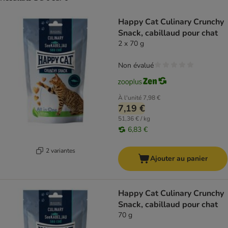
product items have been changed
Happy Cat Culinary Crunchy
Snack, cabillaud pour chat
2 x 70 g
Non évalué
À l'unité
7,98 €
7,19 €
51,36 € / kg
6,83 €
2 variantes
Ajouter au panier
Happy Cat Culinary Crunchy
Snack, cabillaud pour chat
70 g