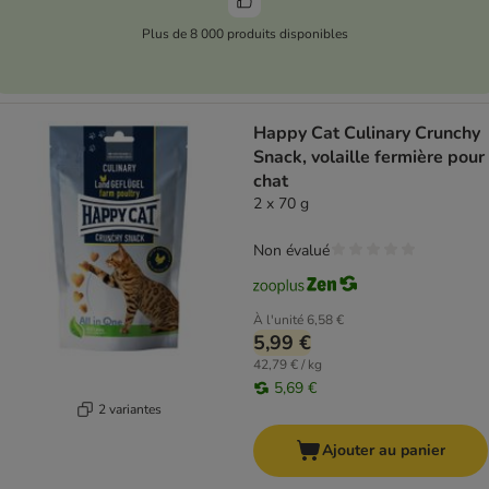
Plus de 8 000 produits disponibles
Happy Cat Culinary Crunchy
Snack, volaille fermière pour
chat
2 x 70 g
Non évalué
À l'unité
6,58 €
5,99 €
42,79 € / kg
5,69 €
2 variantes
Ajouter au panier