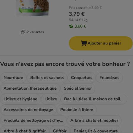
Prix conseillé
3,99 €
3,79 €
54,14 € / kg
3,60 €
2 variantes
Ajouter au panier
Vous n'avez pas encore trouvé votre bonheur ?
Nourriture
Boîtes et sachets
Croquettes
Friandises
Alimentation thérapeutique
Spécial Senior
Litière et hygiène
Litière
Bac à litière & maison de toilette
Accessoires de nettoyage
Poubelle à litière
Produits de nettoyage et d'hygiène
Arbre à chats et mobilier
Arbre à chat & griffoir
Griffoir
Panier, lit & couverture